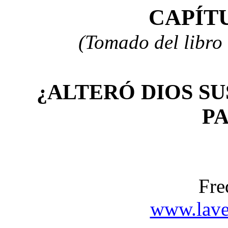
CAP
Í
T
(Tomado del libro
¿ALTERÓ DIOS S
P
Fre
www.lave