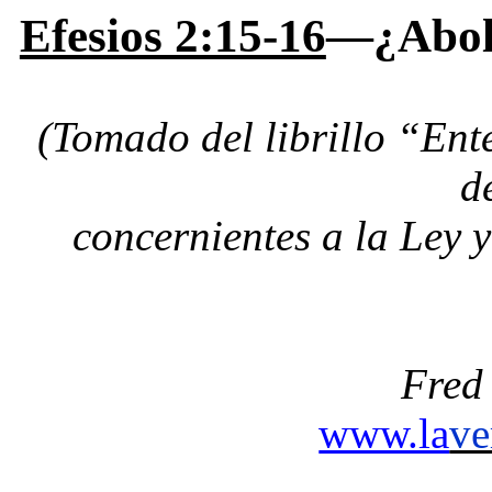
Efesios 2:15-16
—¿Aboli
(Tomado del librillo “Ente
d
concernientes a la Ley
Fred
www.la
ve