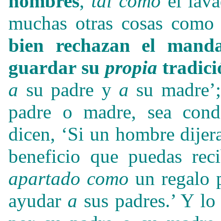
hombres
,
tal como
el lava
muchas otras cosas com
bien rechazan el mand
guardar su
propia
tradici
a
su padre y
a
su madre’;
padre o madre, sea cond
dicen, ‘Si un hombre dijer
beneficio que puedas re
apartado
como
un regalo p
ayudar
a
sus padres.’ Y lo