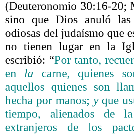
(Deuteronomio 30:16-20; 
sino que Dios anuló las l
odiosas del judaísmo que es
no tienen lugar en la Ig
escribió: “
Por tanto, recue
en
la
carne, quienes son
aquellos quienes son ll
hecha por manos;
y
que ust
tiempo, alienados de l
extranjeros de los pac