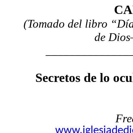
CA
(Tomado del libro “Día
de Dios
______________
Secretos de lo oc
Fre
www.iglesiadedio