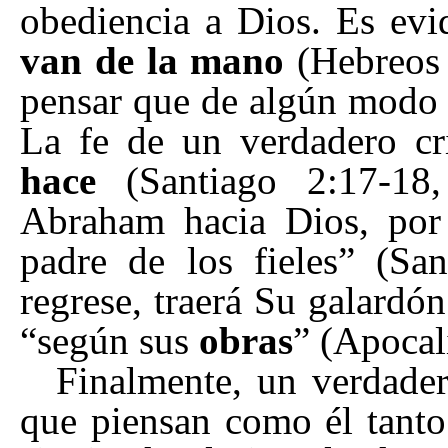
obediencia a Dios. Es evi
van de la mano
(Hebreos 
pensar que de algún modo s
La fe de un verdadero cr
hace
(Santiago 2:17-1
Abraham hacia Dios, por
padre de los fieles
”
(Sant
regrese, traerá Su galardó
“
según sus
obras
” (Apocal
Finalmente, un verdader
que piensan como él tanto