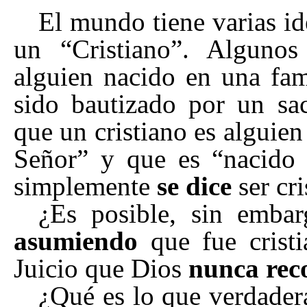
El mundo tiene varias id
un
“
Cristiano
”
. Algunos
alguien nacido en una fam
sido bautizado por un sac
que un cristiano es alguie
Señor
”
y que es
“
nacido
simplemente
se dice
ser cri
¿Es posible, sin emba
asumiendo
que fue crist
Juicio que Dios
nunca rec
¿Qué es lo que verdader