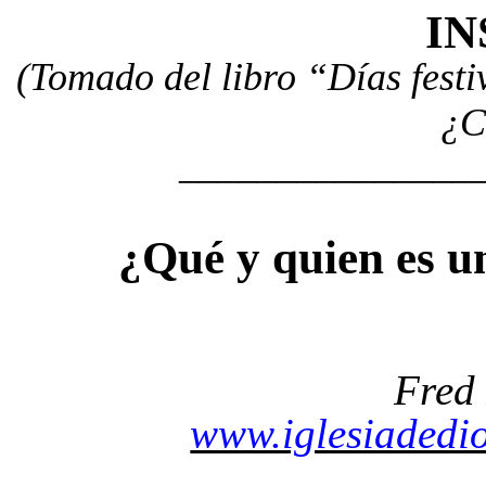
IN
(Tomado del libro “Días festi
¿C
_______________
¿Qué y quien es u
Fred 
www.iglesiadedio