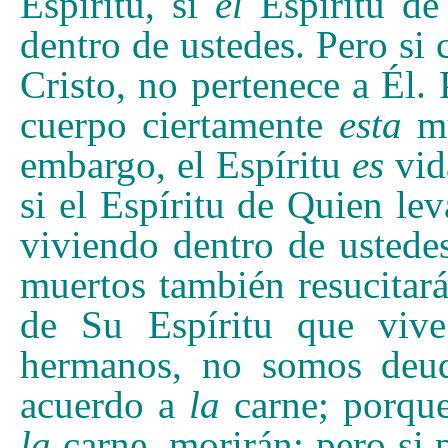
Espíritu, si
el
Espíritu de 
dentro de ustedes. Pero si 
Cristo, no pertenece a Él. 
cuerpo ciertamente
esta
mu
embargo, el Espíritu
es
vid
si el Espíritu de Quien le
viviendo dentro de ustede
muertos también resucitar
de Su Espíritu que vive
hermanos, no somos deudo
acuerdo a
la
carne; porqu
la
carne, morirán; pero si