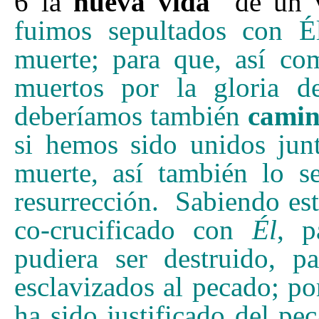
6 la
nueva vida
de un v
fuimos sepultados con É
muerte; para que, así co
muertos por la gloria d
deberíamos también
camin
si hemos sido unidos jun
muerte, así también lo 
resurrección. Sabiendo est
co-crucificado con
Él
, p
pudiera ser destruido, 
esclavizados al pecado; p
ha sido justificado del pe