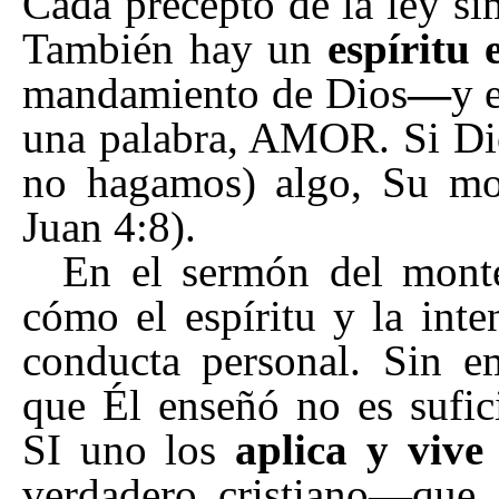
Cada precepto de la ley s
También hay un
espíritu 
mandamiento de Dios
—
y 
una palabra, AMOR. Si Di
no hagamos) algo, Su mot
Juan 4:8).
En el sermón del monte
cómo el espíritu y la inte
conducta personal. Sin em
que Él enseñó no es sufic
SI uno los
aplica y vive 
verdadero cristiano
—
que 