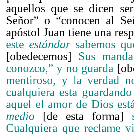
aquellos que se dicen se
Señor
”
o
“
conocen al Se
apóstol Juan tiene una res
este
estándar
sabemos que
[obedecemos]
Sus mandam
conozco,
”
y no guarda
[ob
mentiroso, y la verdad 
cualquiera esta guardando
aquel el amor de Dios está
medio
[de esta forma]
Cualquiera que reclame vi