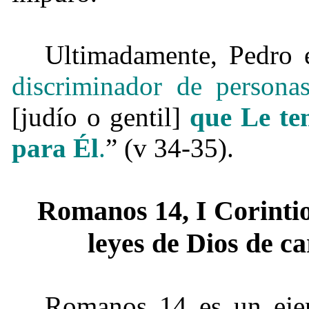
Ultimadamente, Pedro
discriminador de persona
[judío o gentil]
que Le tem
para Él
.
” (v 34-35).
Romanos 14, I Corinti
leyes de Dios de c
Romanos 14 es un ejem