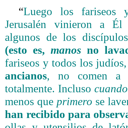
“
Luego los fariseos 
Jerusalén vinieron a Él
algunos de los discípul
(esto es,
manos
no lavad
fariseos y todos los judíos
ancianos
, no comen a
totalmente. Incluso
cuando
menos que
primero
se lave
han recibido para observ
ollas y utensilios de lat