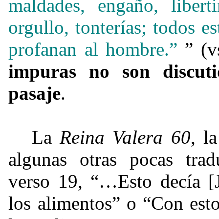
maldades, engaño, libert
orgullo, tonterías; todos e
profanan al hombre.”
” (
impuras no son discut
pasaje
.
La
Reina Valera 60
, l
algunas otras pocas trad
verso 19, “…Esto decía [J
los alimentos” o “Con esto