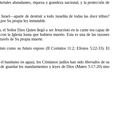
ateriales abundantes, riqueza y grandeza nacional, y la protección de
rael—aparte de destruir a todo israelita de todas las doce tribus?
l por Su propia ley inmutable.
el Señor Dios Quien llegó a ser Jesucristo en la carne era capaz de
con la Iglesia hasta que hubiera muerto. Esta es una de las razones
través de Su propia muerte.
sto como su futuro esposo (II Corintios 11:2; Efesios 5:22-33). El
 el bautismo en agua), los Cristianos judíos han sido
liberados
de su
ón de guardar los mandamientos y leyes de Dios (Mateo 5:17-20) sino