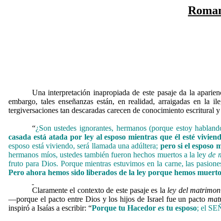
Roman
Una interpretación inapropiada de este pasaje da la aparie
embargo, tales enseñanzas están, en realidad, arraigadas en la 
tergiversaciones tan descaradas carecen de conocimiento escritural y
“
¿Son ustedes ignorantes, hermanos (porque estoy habland
casada está atada por ley al esposo mientras que él esté viviend
esposo está viviendo, será llamada una adúltera;
pero si el esposo m
hermanos míos, ustedes también fueron hechos muertos a la ley
de
fruto para Dios. Porque mientras estuvimos en la carne, las pasion
Pero ahora hemos sido liberados de la ley porque hemos muert
Claramente el contexto de este pasaje es la
ley del matrimon
—porque el pacto entre Dios y los hijos de Israel fue un pacto
mat
inspiró a Isaías a escribir: “
Porque tu Hacedor
es
tu esposo
; el S