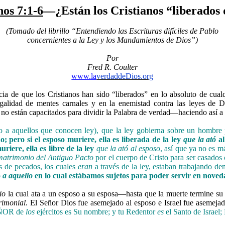
os 7:1-6
—¿Están los Cristianos “liberados 
(Tomado del librillo “Entendiendo las Escrituras difíciles de Pablo
concernientes a la Ley y los Mandamientos de Dios”)
Por
Fred R. Coulter
www.la
verdaddeDios.org
ncia de que los Cristianos han sido “liberados” en lo absoluto de cua
ilegalidad de mentes carnales y en la enemistad contra las leyes d
 no están capacitados para dividir la Palabra de verdad—haciendo así a J
o a aquellos que conocen ley), que la ley gobierna sobre un hombre
o; pero si el esposo muriere, ella es liberada de la ley
que la ató
al
uriere, ella es libre de la ley
que la ató al esposo
, así que ya no es m
matrimonio
del Antiguo Pacto
por el cuerpo de Cristo para ser casados
es de pecados, los cuales
eran
a través de la ley, estaban trabajando de
o
a aquello
en lo cual estábamos sujetos para poder servir en noved
io
la cual ata a un esposo a su esposa—hasta que la muerte termine su
rimonial
. El Señor Dios fue asemejado al esposo e Israel fue asemeja
EÑOR de
los
ejércitos es Su nombre; y tu Redentor
es
el Santo de Israel; 