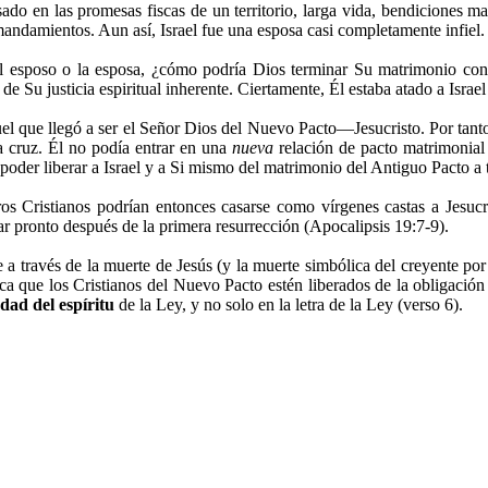
sado en las promesas fiscas de un territorio, larga vida, bendiciones m
 mandamientos. Aun así, Israel fue una esposa casi completamente infiel.
l esposo o la esposa, ¿cómo podría Dios terminar Su matrimonio con Is
de Su justicia espiritual inherente. Ciertamente, Él estaba atado a Israe
 que llegó a ser el Señor Dios del Nuevo Pacto—Jesucristo. Por tanto, 
la cruz. Él no podía entrar en una
nueva
relación de pacto matrimonial 
poder liberar a Israel y a Si mismo del matrimonio del Antiguo Pacto a 
os Cristianos podrían entonces casarse como vírgenes castas a Jesucri
gar pronto después de la primera resurrección (Apocalipsis 19:7-9).
e a través de la muerte de Jesús (y la muerte simbólica del creyente por
ica que los Cristianos del Nuevo Pacto estén liberados de la obligaci
dad del espíritu
de la Ley, y no solo en la letra de la Ley (verso 6).