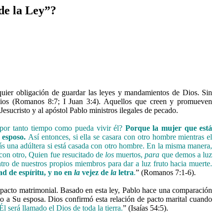
de la Ley”?
lquier obligación de guardar las leyes y mandamientos de Dios. Sin
e Dios (Romanos 8:7; I Juan 3:4). Aquellos que creen y promueven
esucristo y al apóstol Pablo ministros ilegales de pecado.
 por tanto tiempo como pueda vivir él?
Porque la mujer que está
 esposo.
Así entonces, si ella se casara con otro hombre mientras el
ás una adúltera si está casada con otro hombre. En la misma manera,
 con otro, Quien fue resucitado de
los
muertos,
para
que demos a luz
ntro de nuestros propios miembros para dar a luz fruto hacia muerte.
ad de espíritu, y no en
la
vejez de
la
letra
.
” (Romanos 7:1-6).
 pacto matrimonial. Basado en esta ley, Pablo hace una comparación
do a Su esposa. Dios confirmó esta relación de pacto marital cuando
Él será llamado el Dios de toda la tierra.
” (Isaías 54:5).