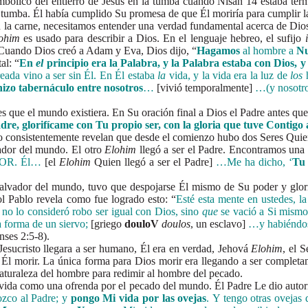
bolico del entierro de Jesús en la tumba cuando Nisan 14 estaba term
a tumba. Él había cumplido Su promesa de que Él moriría para cumplir l
arne, necesitamos entender una verdad fundamental acerca de Dios. 
ohim
es usado para describir a Dios. En el lenguaje hebreo, el sufijo
. Cuando Dios creó a Adam y Eva, Dios dijo, “
Hagamos
al hombre a
Nu
l: “
En
el
principio era la Palabra, y la Palabra estaba con Dios, y
eada vino a ser sin Él. En Él estaba
la
vida, y la vida era la luz de
los
 hizo tabernáculo entre nosotros
…
[vivió temporalmente]
…(y nosotro
e el mundo existiera. En Su oración final a Dios el Padre antes que Él
dre, glorifícame con Tu propio ser, con la gloria que tuve Contigo 
nsistentemente revelan que desde el comienzo hubo dos Seres Quien
lvador del mundo. El otro
Elohim
llegó a ser el Padre. Encontramos una 
OR
. Él…
[el
Elohim
Quien llegó a ser el Padre]
…
Me ha dicho, ‘
Tu 
 Salvador del mundo, tuvo que despojarse Él mismo de Su poder y glor
ol Pablo revela como fue logrado esto: “
Esté esta mente en ustedes, l
no lo consideró robo ser igual con Dios,
sino
que
se vació a Si mism
 forma de un siervo;
[griego
douloV
doulos
, un esclavo]
…y habiéndos
enses 2:5-8).
ucristo llegara a ser humano, Él era en verdad, Jehová
Elohim
, el 
ra Él morir. La única forma para Dios morir era llegando a ser compl
turaleza del hombre para redimir al hombre del pecado.
a como una ofrenda por el pecado del mundo. Él Padre Le dio autorid
zco al Padre; y
pongo Mi vida por las ovejas
.
Y tengo otras ovejas 