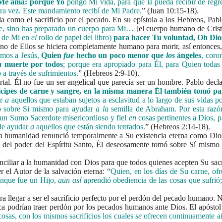
e Me ama: porque Yo
pongo Mi vida, para que la pueda recibir de regr
otra vez. Este mandamiento recibí de Mi Padre.
” (Juan 10:15-18).
o el sacrificio por el pecado. En su epístola a los Hebreos, Pablo c
ste, sino has preparado un cuerpo para Mi…
[el cuerpo humano de Crist
o de Mi en
el
rollo de papel del libro)
para hacer Tu voluntad, Oh Dio
no de Ellos se hiciera completamente humano para morir, así entonces, 
mos a Jesús,
Quien
fue
hecho un poco menor que
los
ángeles
, coro
a
muerte por todos
; porque era apropiado para Él, para Quien todas
 a través de sufrimientos.
” (Hebreos 2:9-10).
 Él no fue un ser angelical que parecía ser un hombre. Pablo decl
ticipes de carne y sangre, en la misma manera Él también tomó pa
ar
a
aquellos que estaban sujetos a esclavitud a lo largo de sus vidas p
o sobre Si mismo para ayudar
a la
semilla de Abraham. Por esta razón
 un Sumo Sacerdote misericordioso y fiel
en
cosas pertinentes a Dios, 
 de ayudar
a
aquellos que están siendo tentados.
” (Hebreos 2:14-18).
anidad renunció temporalmente a Su existencia eterna como Dios y 
és del poder del Espíritu Santo, Él deseosamente tomó sobre Sí mism
ar a la humanidad con Dios para que todos quienes acepten Su sacrifi
r el Autor de la salvación eterna: “
Quien, en los días de Su carne, ofr
nque fue un Hijo,
aun así
aprendió obediencia de las cosas que sufrió
gar a ser el sacrificio perfecto por el perdón del pecado humano. Ni
ca podrían traer perdón por los pecados humanos ante Dios. El apóstol
osas, con los mismos sacrificios los cuales
se
ofrecen continuamente añ