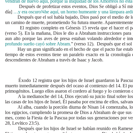
vendrán de nuevo aquí, porque la iniquidad de los Amorreos no esta
Después de profetizar estos eventos, Dios Se obligó a Sí mismo a
día]
…y era oscuro
¾
he aquí, un horno humeante y una lámpara ard
Después que el sol había bajado, Dios pasó por el medio de los an
un camino de muerte, prometiendo Su futura muerte. Aparentemente, 
El registro completo en Génesis 15 revela que el hacer el pacto
(verso 5). En la mañana, Dios le dio a Abraham instrucciones para p
aun alto porque las aves de presa estaban volando alrededor e intent
profundo sueño cayó sobre Abram.
” (verso 12). Después que el sol 
Hay un gran significado en el hecho de que el pacto fue estableci
tiempo de estos eventos tiene un paralelo exacto en la cronología
descendientes de Abraham a través de Isaac y Jacob.
Éxodo 12 registra que los hijos de Israel guardaron la Pascua en 
muerto inmediatamente después del ocaso al comienzo del 14. El pueblo
primogénitos. Luego ellos asaron el cordero al fuego y lo comieron 
A la medianoche del 14, Dios ejecutó su juicio final sobre los eg
las casas de los hijos de Israel, Él pasaba por encima de ellos, salva
Al alba, cuando la porción diurna de Nisan 14 comenzaba, los hij
los egipcios, cumpliendo la promesa de Dios a Abraham de que sus des
mes, como la Fiesta de la Pascua por todas sus generaciones por ven
28, Levítico 23:5).
Después que los hijos de Israel se habían reunido en Rameses, e