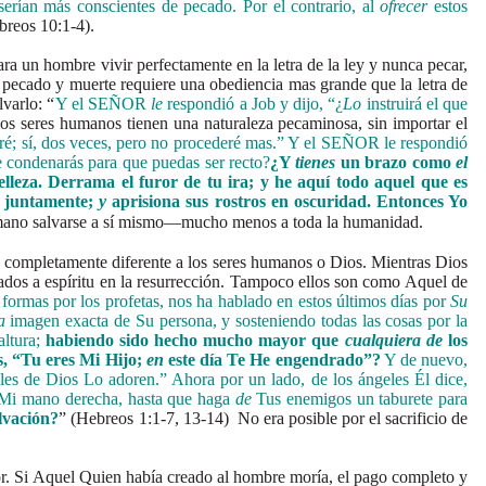
serían más conscientes de pecado. Por el contrario, al
ofrecer
estos
breos 10:1-4).
ra un hombre vivir perfectamente en la letra de la ley y nunca pecar,
el pecado y muerte requiere una obediencia mas grande que la letra de
lvarlo: “
Y el SEÑOR
le
respondió a Job y dijo, “¿
Lo
instruirá el que
los seres humanos tienen una naturaleza pecaminosa, sin importar el
é; sí, dos veces, pero no procederé mas.” Y el SEÑOR le respondió
e condenarás para que puedas ser recto?
¿Y
tienes
un brazo como
el
leza. Derrama el furor de tu ira; y he aquí todo aquel que es
vo juntamente;
y
aprisiona sus rostros en oscuridad. Entonces Yo
humano salvarse a sí mismo—mucho menos a toda la humanidad.
ía completamente diferente a los seres humanos o Dios. Mientras Dios
rmados a espíritu en la resurrección. Tampoco ellos son como Aquel de
formas por los profetas, nos ha hablado en estos últimos días por
Su
a
imagen exacta de Su persona, y sosteniendo todas las cosas por la
ltura;
habiendo sido hecho mucho mayor que
cualquiera de
los
s, “Tu eres Mi Hijo;
en
este día Te He engendrado”?
Y de nuevo,
es de Dios Lo adoren.” Ahora por un lado, de los ángeles Él dice,
 a Mi mano derecha, hasta que haga
de
Tus enemigos un taburete para
alvación?
” (Hebreos 1:1-7, 13-14) No era posible por el sacrificio de
r. Si Aquel Quien había creado al hombre moría, el pago completo y