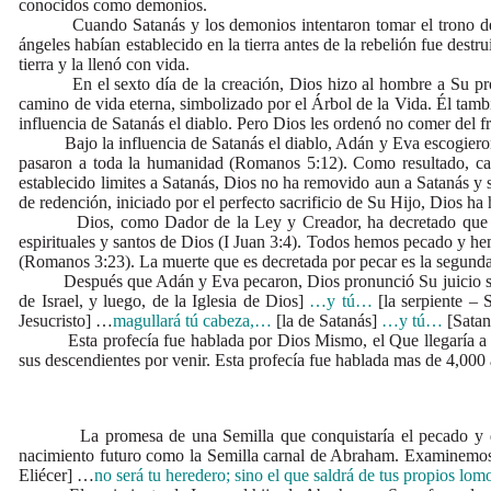
conocidos como demonios.
Cuando Satanás y los demonios intentaron tomar el trono de Dios,
ángeles habían establecido en la tierra antes de la rebelión fue destr
tierra y la llenó con vida.
En el sexto día de la creación, Dios hizo al hombre a Su propia
camino de vida eterna, simbolizado por el Árbol de la Vida. Él tambié
influencia de Satanás el diablo. Pero Dios les ordenó no comer del fr
Bajo la influencia de Satanás el diablo, Adán y Eva escogieron de
pasaron a toda la humanidad (Romanos 5:12). Como resultado, cas
establecido limites a Satanás, Dios no ha removido aun a Satanás y 
de redención, iniciado por el perfecto sacrificio de Su Hijo, Dios h
Dios, como Dador de la Ley y Creador, ha decretado que la pag
espirituales y santos de Dios (I Juan 3:4). Todos hemos pecado y he
(Romanos 3:23). La muerte que es decretada por pecar es la segunda
Después que Adán y Eva pecaron, Dios pronunció Su juicio sobre 
de Israel, y luego, de la Iglesia de Dios]
…y tú…
[la serpiente – 
Jesucristo] …
magullará tú cabeza,…
[la de Satanás]
…y tú…
[Satan
Esta profecía fue hablada por Dios Mismo, el Que llegaría a ser
sus descendientes por venir. Esta profecía fue hablada mas de 4,000 a
La promesa de una Semilla que conquistaría el pecado y dester
nacimiento futuro como la Semilla carnal de Abraham. Examinemos el
Eliécer] …
no será tu heredero; sino el que saldrá de tus propios lomo