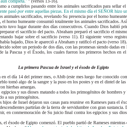
 aun completa.’
” (versos 13-16).
 cumplirlos pasando entre los animales sacrificados para sellar el 
iente pasó
por
entre aquellas piezas. En el mismo día el SEÑOR hizo 
imales sacrificados, revelando Su presencia por el horno humeante y
el horno humeante consumió totalmente los animales sacrificados. Así 
 tuvo lugar durante dos días consecutivos. Cuando Dios habló primer
reparar el sacrificio del pacto. Abraham preparó el sacrificio el mism
ando bajar sobre el sacrificio (verso 11). El siguiente verso registra
había bajado, Dios le apareció a Abraham y ratificó el pacto (verso 18)
do sobre un periodo de dos días, con las promesas siendo dadas en la 
 de la Pascua y el Éxodo, los cuales fueron los primeros hechos en e
La primera Pascua de Israel y el éxodo de Egipto
el día 14 del primer mes, o Abib (este mes luego fue conocido como 
 tomó algo de la sangre y la puso en los postes y en el dintel de las p
con hierbas amargas.
ipcios y sus dioses matando a todos los primogénitos de hombres y b
ndo a sus primogénitos.
os de Israel dejaron sus casas para reunirse en Rameses para el éxo
cendientes partirían de la tierra de servidumbre con gran sustancia. Dio
ir, en conmemoración de Su juicio final contra los egipcios y sus dio
l éxodo de Egipto comenzó. El pueblo partió de Rameses mientras el 