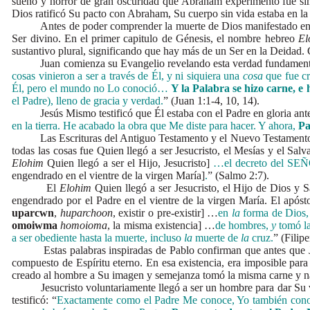
sueño y horror de gran oscuridad que Abraham experimentó fue sím
Dios ratificó Su pacto con Abraham, Su cuerpo sin vida estaba en l
Antes de poder comprender la muerte de Dios manifestado en la c
Ser divino. En el primer capitulo de Génesis, el nombre hebreo
El
sustantivo plural, significando que hay más de un Ser en la Deidad
Juan comienza su Evangelio revelando esta verdad fundamenta
cosas vinieron a ser a través de Él, y ni siquiera una
cosa
que fue cr
Él, pero el mundo no Lo conoció…
Y la Palabra se hizo carne, e
el Padre), lleno de gracia y verdad.
” (Juan 1:1-4, 10, 14).
Jesús Mismo testificó que Él estaba con el Padre en gloria antes qu
en la tierra. He acabado la obra que Me diste para hacer. Y ahora,
Pa
Las Escrituras del Antiguo Testamento y el Nuevo Testamento co
todas las cosas fue Quien llegó a ser Jesucristo, el Mesías y el Sa
Elohim
Quien llegó a ser el Hijo, Jesucristo]
…el decreto del
SEÑ
engendrado en el vientre de la virgen María]
.
” (Salmo 2:7).
El
Elohim
Quien llegó a ser Jesucristo, el Hijo de Dios y
engendrado por el Padre en el vientre de la virgen María. El apóst
uparcwn
,
huparchoon
, existir o pre-existir] …
en
la
forma de Dios, 
omoiwma
homoioma
, la misma existencia] …
de hombres,
y
tomó la
a ser obediente hasta la muerte, incluso
la
muerte de
la
cruz.
” (Filip
Estas palabras inspiradas de Pablo confirman que antes que Jes
compuesto de Espíritu eterno. En esa existencia, era imposible pa
creado al hombre a Su imagen y semejanza tomó la misma carne y na
Jesucristo voluntariamente llegó a ser un hombre para dar Su vid
testificó: “
Exactamente como el Padre Me conoce, Yo también cono