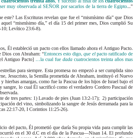
e
cuatrocientos treinta años
, Y sucedió al final de los
cuatrocientos
ser muy observada al SEÑOR por sacarlos de la tierra de Egipto.
..”
ue este? Las Escrituras revelan que fue el “mismísimo día” que Dios
n aquel “mismísimo día,” el día 15 del primer mes, Dios cumplió Su
-10; Levítico 23:6-8).
, Él estableció un pacto con ellos llamado ahora el Antiguo Pacto.
 de Dios con Abraham: “
Entonces esto digo,
que el
pacto ratificado de
del Antiguo Pacto]
…la cual fue
dada
cuatrocientos treinta años mas
strellas para siempre. Esta promesa no empezó a ser cumplida sino
rne, Jesucristo, la Semilla prometida de Abraham, instituyó el Nuevo
y hierbas amargas, como fue la Pascua de los hijos de Israel bajo el
y sangre, lo cual Él sacrificó como el verdadero Cordero Pascual de
observada.
de tres partes: 1) Lavado de pies (Juan 13:2-17); 2) participación
cipación del vino, simbolizando la sangre de Jesús derramada para la
as 22:17-20, I Corintios 11:25-26).
o del pacto, Él prometió que daría Su propia vida para cumplir las
ual ocurrió en el 30 d.C en el día de la Pascua—Nisan 14. El profundo