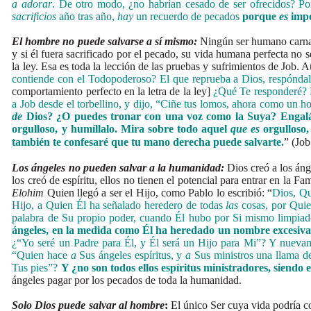
a adorar
. De otro modo, ¿no habrían cesado de ser ofrecidos? P
sacrificios
año tras año,
hay
un recuerdo de pecados
porque
es
impo
El hombre no puede salvarse a sí mismo:
Ningún ser humano carnal 
y si él fuera sacrificado por el pecado, su vida humana perfecta no 
la ley. Esa es toda la lección de las pruebas y sufrimientos de Job. Au
contiende con el Todopoderoso? El que reprueba a Dios, respónda
comportamiento perfecto en la letra de la ley]
¿Qué Te responderé? 
a Job desde el torbellino, y dijo, “Ciñe tus lomos, ahora como un 
de
Dios? ¿O puedes tronar con una voz como la Suya? Engalánat
orgulloso, y humíllalo. Mira sobre todo aquel
que es
orgulloso,
también te confesaré que tu mano derecha puede salvarte.
” (Job
Los ángeles no pueden salvar a la humanidad:
Dios creó a los áng
los creó de espíritu, ellos no tienen el potencial para entrar en la
Elohim
Quien llegó a ser el Hijo, como Pablo lo escribió: “
Dios, Qu
Hijo, a Quien Él ha señalado heredero de todas
las
cosas, por Quie
palabra de Su propio poder, cuando Él hubo por Si mismo limpiad
ángeles, en la medida como Él ha heredado un nombre excesivam
¿“Yo seré un Padre para Él, y Él será un Hijo para Mi”? Y nuevam
“Quien hace
a
Sus ángeles espíritus, y
a
Sus ministros una llama d
Tus pies”?
Y ¿no son todos ellos espíritus ministradores, siendo
ángeles pagar por los pecados de toda la humanidad.
Solo Dios puede salvar al hombre
:
El único Ser cuya vida podría c