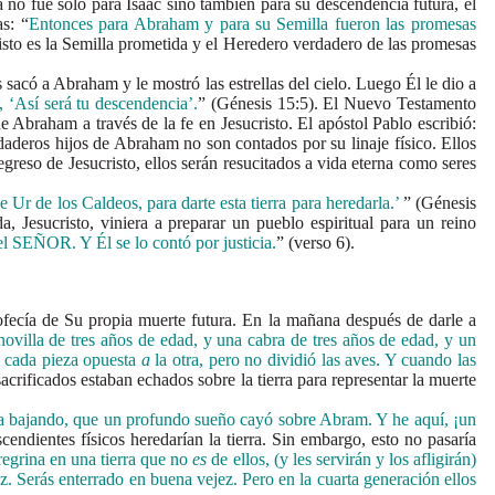
fue solo para Isaac sino también para su descendencia futura, el
s: “
Entonces para Abraham y para su Semilla fueron las promesas
risto es la Semilla prometida y el Heredero verdadero de las promesas
ó a Abraham y le mostró las estrellas del cielo. Luego Él le dio a
o, ‘Así será tu descendencia’.
” (Génesis 15:5). El Nuevo Testamento
e Abraham a través de la fe en Jesucristo. El apóstol Pablo escribió:
daderos hijos de Abraham no son contados por su linaje físico. Ellos
greso de Jesucristo, ellos serán resucitados a vida eterna como seres
Ur de los Caldeos, para darte esta tierra para heredarla.’
” (Génesis
, Jesucristo, viniera a preparar un pueblo espiritual para un reino
el SEÑOR. Y Él se lo contó por justicia.
” (verso 6).
ía de Su propia muerte futura. En la mañana después de darle a
ovilla de tres años de edad, y una cabra de tres años de edad, y un
có cada pieza opuesta
a
la otra, pero no dividió las aves. Y cuando las
acrificados estaban echados sobre la tierra para representar la muerte
aba bajando, que un profundo sueño cayó sobre Abram. Y he aquí, ¡un
ndientes físicos heredarían la tierra. Sin embargo, esto no pasaría
regrina en una tierra que no
es
de ellos, (y les servirán y los afligirán)
az. Serás enterrado en buena vejez. Pero en la cuarta generación ellos