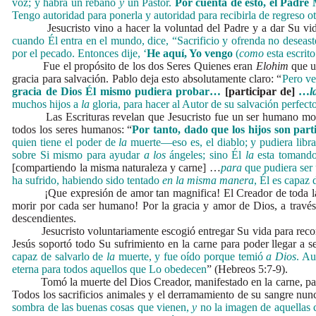
voz; y habrá un rebaño
y
un Pastor.
Por cuenta de esto, el Padr
Tengo autoridad para ponerla y autoridad para recibirla de regreso 
Jesucristo vino a hacer la voluntad del Padre y a dar Su vida com
cuando Él entra en el mundo, dice, “Sacrificio y ofrenda no desea
por el pecado. Entonces dije, ‘
He aquí, Yo vengo
(
como
esta escrit
Fue el propósito de los dos Seres Quienes eran
Elohim
que u
gracia para salvación. Pablo deja esto absolutamente claro: “
Pero ve
gracia de Dios Él mismo pudiera probar…
[participar de]
…
l
muchos hijos a
la
gloria, para hacer al Autor de su salvación perfecto
Las Escrituras revelan que Jesucristo fue un ser humano mortal.
todos los seres humanos: “
Por tanto, dado que los hijos son par
quien tiene el poder de
la
muerte—eso es, el diablo; y pudiera libr
sobre Si mismo para ayudar
a los
ángeles; sino Él
la
esta tomand
[compartiendo la misma naturaleza y carne] …
para
que pudiera ser
ha sufrido, habiendo sido tentado
en la misma manera
, Él es capaz
¡Que expresión de amor tan magnifica! El Creador de toda la hum
morir por cada ser humano! Por la gracia y amor de Dios, a trav
descendientes.
Jesucristo voluntariamente escogió entregar Su vida para reconcili
Jesús soportó todo Su sufrimiento en la carne para poder llegar a se
capaz de salvarlo de
la
muerte, y fue oído porque temió
a Dios
. Au
eterna para todos aquellos que Lo obedecen
” (Hebreos 5:7-9).
Tomó la muerte del Dios Creador, manifestado en la carne, para lle
Todos los sacrificios animales y el derramamiento de su sangre nun
sombra de las buenas cosas que vienen,
y
no la imagen de aquellas c