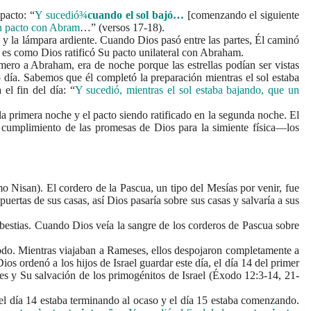
pacto: “
Y sucedió
¾
cuando el sol bajó…
[comenzando el siguiente
un pacto con Abram
…” (versos 17-18).
 la lámpara ardiente. Cuando Dios pasó entre las partes, Él caminó
es como Dios ratificó Su pacto unilateral con Abraham.
o a Abraham, era de noche porque las estrellas podían ser vistas
o día. Sabemos que él completó la preparación mientras el sol estaba
 el fin del día: “
Y sucedió, mientras el sol estaba bajando, que un
.
primera noche y el pacto siendo ratificado en la segunda noche. El
l cumplimiento de las promesas de Dios para la simiente física—los
Nisan). El cordero de la Pascua, un tipo del Mesías por venir, fue
uertas de sus casas, así Dios pasaría sobre sus casas y salvaría a sus
estias. Cuando Dios veía la sangre de los corderos de Pascua sobre
do. Mientras viajaban a Rameses, ellos despojaron completamente a
s ordenó a los hijos de Israel guardar este día, el día 14 del primer
ses y Su salvación de los primogénitos de Israel (Éxodo 12:3-14, 21-
día 14 estaba terminando al ocaso y el día 15 estaba comenzando.