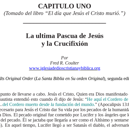
CAPITULO UNO
(Tomado del libro “El día que Jesús el Cristo murió.”)
________________________
La ultima Pascua de Jesús
y la Crucifixión
Por
Fred R. Coulter
www.
iglesiadedioscristianaybiblica.org
 Its Original Order
(
La Santa Biblia en Su orden Original
)
,
segunda edi
de llevarse a cabo. Jesús el Cristo, Quien era Dios manifestado en 
utista entendió esto cuando él dijo de Jesús: “
He aquí el Cordero de
“…
del Cordero muerto desde
la
fundación del mundo.
” (Apocalipsis 13:
io para Jesús el Cristo dar Su vida por los pecados de la humanida
os. El pecado original fue cometido por Lucifer y los ángeles que 
 del pecado. Él se jactaba que llegaría a ser como el Altísimo y sentars
). En aquel tiempo, Lucifer llegó a ser Satanás el diablo, el adversar