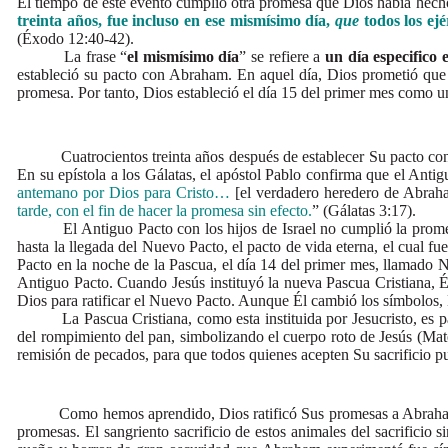
El tiempo de este evento cumplió otra promesa que Dios había hec
treinta años, fue incluso en ese mismísimo día,
que
todos los ej
(Éxodo 12:40-42).
La frase “
el mismísimo día
” se refiere a
un día especifico 
estableció su pacto con Abraham. En aquel día, Dios prometió que 
promesa. Por tanto, Dios estableció el día 15 del primer mes como 
Cuatrocientos treinta años después de establecer Su pacto con Abr
En su epístola a los Gálatas, el apóstol Pablo confirma que el Anti
antemano por Dios para Cristo…
[el verdadero heredero de Abra
tarde, con el fin de hacer la promesa sin efecto.
” (Gálatas 3:17).
El Antiguo Pacto con los hijos de Israel no cumplió la promesa d
hasta la llegada del Nuevo Pacto, el pacto de vida eterna, el cual 
Pacto en la noche de la Pascua, el día 14 del primer mes, llamado N
Antiguo Pacto. Cuando Jesús instituyó la nueva Pascua Cristiana, É
Dios para ratificar el Nuevo Pacto. Aunque Él cambió los símbolos, É
La Pascua Cristiana, como esta instituida por Jesucristo, es para
del rompimiento del pan, simbolizando el cuerpo roto de Jesús (Mate
remisión de pecados, para que todos quienes acepten Su sacrificio 
Como hemos aprendido, Dios ratificó Sus promesas a Abraham con un
promesas. El sangriento sacrificio de estos animales del sacrificio 