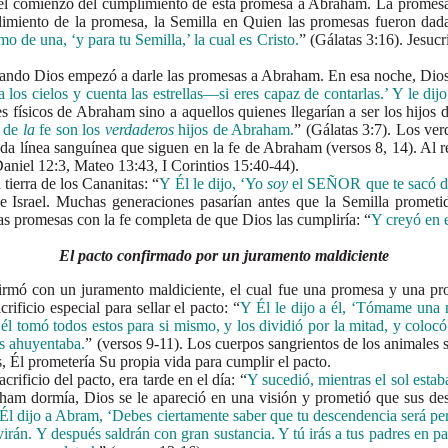
comienzo del cumplimiento de esta promesa a Abraham. La promesa no 
imiento de la promesa, la Semilla en Quien las promesas fueron dada
 de una, ‘y para tu Semilla,’ la cual es Cristo.
” (Gálatas 3:16). Jesuc
 Dios empezó a darle las promesas a Abraham. En esa noche, Dios sac
a los cielos y cuenta las estrellas—si eres capaz de contarlas.’ Y le dij
s físicos de Abraham sino a aquellos quienes llegarían a ser los hijos d
de
la
fe son los
verdaderos
hijos de Abraham.
” (Gálatas 3:7). Los ver
da línea sanguínea que siguen en la fe de Abraham (versos 8, 14). Al re
(Daniel 12:3, Mateo 13:43, I Corintios 15:40-44).
erra de los Cananitas: “
Y Él le dijo, ‘Yo
soy
el SEÑOR que te sacó de 
de Israel. Muchas generaciones pasarían antes que la Semilla prometida
as promesas con la fe completa de que Dios las cumpliría: “
Y creyó en 
El pacto confirmado por un juramento maldiciente
on un juramento maldiciente, el cual fue una promesa y una profec
ificio especial para sellar el pacto: “
Y Él le dijo a él, ‘Tómame una n
 él tomó todos estos para si mismo, y los dividió por la mitad, y colo
as ahuyentaba.
” (versos 9-11). Los cuerpos sangrientos de los animales s
s, Él prometería Su propia vida para cumplir el pacto.
icio del pacto, era tarde en el día: “
Y sucedió, mientras el sol est
ham dormía, Dios se le apareció en una visión y prometió que sus desce
Él dijo a Abram, ‘Debes ciertamente saber que tu descendencia será pe
virán. Y después saldrán con gran sustancia. Y tú irás a tus padres en p