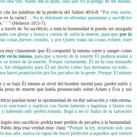
eso otra vez. Nadie Me la quita, sino
que
Yo la pongo de Mi mismo.
ita las palabras de la profecía del Salmo 40:6-8: “
Por esta razón,
o en la carne]
…No te deleitaste en ofrendas quemadas y
sacrificios
s
.’ ”
” (Hebreos 10:5-7).
a través de Su sacrificio, a toda la humanidad le pueda ser otorgada
nado con gloria y honor a cuenta de sufrir la muerte, para que
por
la
 las cosas
fueron creadas
, y por Quien todas las cosas
existen,
traer
ara muy claramente que Él compartió la misma carne y sangre como
rte en la misma
, para que a través de
la
muerte Él pudiera anular a
or
su
temor de
la
muerte.
Porque ciertamente, Él no
la
esta tomando
, fue obligatorio para
Él
ser hecho como
Sus
hermanos en todo…
para hacer propiciación por los pecados de la gente. Porque Él mismo
se bajó Él mismo al nivel del hombre mortal para ¡poder sufrir y
o la pena de muerte que había pronunciado sobre Adam y Eva y sus
cio puedan tener la oportunidad de recibir salvación y vida eterna.
eció oraciones y suplicas con fuerte lamento y lagrimas a Quien era
; y habiendo sido perfeccionado, llegó a ser
el
Autor de
la
salvación
ngún otro sacrificio podría traer perdón de pecados a la humanidad.
 Pablo deja esta verdad muy clara: “
Porque la ley, teniendo
solo
una
o tras año, nunca es capaz de hacer perfectos
a
aquellos que vienen