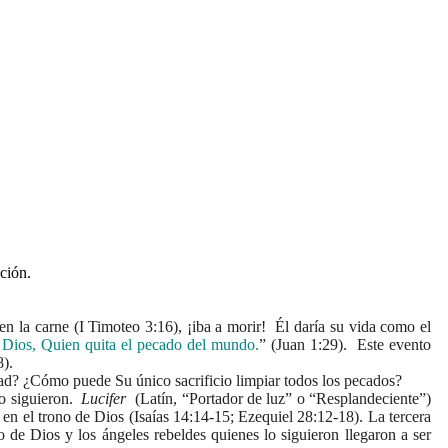
ción.
la carne (I Timoteo 3:16), ¡iba a morir! Él daría su vida como el
 Dios, Quien quita el pecado del mundo.
” (Juan 1:29). Este evento
8).
d? ¿Cómo puede Su único sacrificio limpiar todos los pecados?
lo siguieron.
Lucifer
(Latín, “Portador de luz” o “Resplandeciente”)
e en el trono de Dios (Isaías 14:14-15; Ezequiel 28:12-18). La tercera
io de Dios y los ángeles rebeldes quienes lo siguieron llegaron a ser