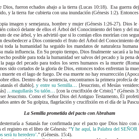
 fueron echados abajo a la tierra (Lucas 10:18). Esa guerra dejó la 
uido, y la tierra fue cubierta con una inundación (Génesis 1:2). Entonces 
 imagen y semejanza, hombre y mujer (Génesis 1:26-27). Dios le dio 
n colocó delante de ellos el Árbol del Conocimiento del bien y del mal,
uto de ese árbol, y les advirtió que si lo comían ellos morirían con segu
sobedecer a Dios comiendo el fruto del Árbol del Conocimiento del b
i toda la humanidad ha seguido los mandatos de naturaleza humana 
su mala influencia. En Su propio tiempo, Dios finalmente sacará a la h
a hecho posible para toda la humanidad ser salvos del pecado y la pena 
a del pecado para todos los seres humanos es la muerte (Romanos 
mos sido cortados de la gloria de Dios, entonces todos enfrentan la mu
 muerte en el lago de fuego. De esa muerte no hay resurrección (Apocal
ellos. Dentro de Su sentencia, encontramos la primera profecía de l
Satanás el diablo]
, y entre su Semilla…
[Jesucristo, el Mesías venider
ás]
…magullarás Su talón…
[con la crucifixión de Cristo]
.
” (Génesis 3
 Jesucristo. Como el Señor Dios del Antiguo Testamento, Él profetiz
ños antes de Su golpiza, flagelación y crucifixión en el día de la Pascu
La Semilla prometida del pacto con Abraham
raría a Satanás fue confirmada por el pacto que Dios hizo con Ab
 registro en el libro de Génesis: “
Y he aquí, la Palabra del SEÑOR
s será tu heredero’.
” (Génesis. 15:4).