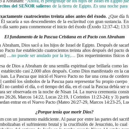
ho a Abraham: “
Ahora, el peregrinaje de los hijos de Israel en Egipto
fu
ércitos del SEÑOR saliero
n de la tierra de Egipto.
Es
una noche para 
exactamente cuatrocientos treinta años antes del éxodo
. ¿Que día f
Él sacaría a sus descendientes de la esclavitud con gran sustancia. E
un día santo para conmemorar el inicio del éxodo (Éxodo 12:37-42; 13:3
El fundamento de la Pascua Cristiana en el Pacto con Abraham
aham, Dios sacó a los hijos de Israel de Egipto. Después de sacarlos
guo Pacto fue establecido cuatrocientos treinta años después del pacto
ham] …
no puede ser anulado por la ley,…
[los requerimientos físicos 
e Dios a Abraham de una semilla espiritual que brillaría como las e
fue establecido casi 2,000 años después. Como Dios manifestado en la ca
isan. La Pascua que inició el Nuevo Pacto no fue una cena de cordero 
l cambió los símbolos de la Pascua para representar Su propio cuerpo 
l no cambió el día, o el tiempo del día, en el cual la Pascua debía ser 
 ser observada en la noche de Nisan 14. La nueva ceremonia consiste 
o 26:26, Marcos 14:22, Lucas 22:19, I Corintios 11:23-24); y 3) parti
puedan entrar en el Nuevo Pacto (Mateo 26:27-29, Marcos 14:23-25, Luc
¿Porque tenía que morir Dios?
 juramento maldiciente. Al pasar por entre las partes del sacrifici
simbolizaban el sufrimiento brutal y la crucifixión de Jesucristo, lo c