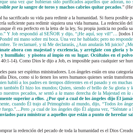
orque una vez
que
hubieran sido purificados aquellos que adoran, no 
sible
por
la
sangre de toros y machos cabrios quitar pecados
.
” (He
ha sacrificado su vida para redimir a la humanidad. Si fuera posible pa
sería suficiente para redimir siquiera una vida humana. La redención d
nque él era perfecto en la letra de la ley, Su propia justicia no podía sa
lo.” Y Job respondió al SEÑOR y dijo, “¡He aquí, soy vil!”…
[todos 
Pondré mi mano sobre mi boca. Una vez he hablado; pero no responder
hombre. Te reclamaré, y tú Me declararás, ¿Aun anularás Mi juicio? ¿M
e ahora con majestad y excelencia, y arréglate con gloria y bel
 y humíllalo; y pisotea al impío en su lugar. Ocúltalos en el pol
 40:1-14).
Como Dios le dijo a Job, es imposible para cualquier ser 
eles para ser espíritus ministradores. Los ángeles están en una categor
 Familia Dios, como si lo tienen los seres humanos quienes serán transfo
ien habló a los padres en tiempos diferentes en el pasado y en muchas 
n también Él hizo los mundos; Quien, siendo
el
brillo de
Su
gloria y
l
o nuestros pecados,
se
sentó a
la
mano derecha de la Majestad en
la
a
ente superior a ellos
.
¿Por qué a cual de los ángeles dijo Él jamá
ente, cuando Él trajo al Primogénito al mundo, dijo, “Todos
los
ángel
e fuego.”
…
Pero ¿a cual de los ángeles dijo Él alguna vez, “Siéntate
 enviados para ministrar a aquellos que están a punto de heredar s
omprar la redención del pecado de toda la humanidad es el Dios Creado