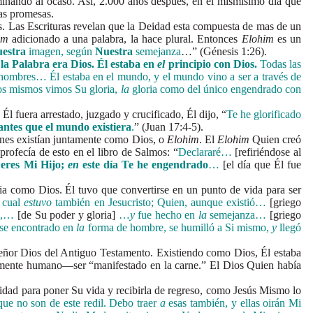
inando al ocaso. Así, 2.000 años después, en el mismísimo día que
as promesas.
Las Escrituras revelan que la Deidad esta compuesta de mas de un
im
adicionado a una palabra, la hace plural. Entonces
Elohim
es un
estra
imagen, según
Nuestra
semejanza
…” (Génesis 1:26).
 la Palabra era Dios. Él estaba en
el
principio con Dios.
Todas las
hombres…
Él estaba en el mundo, y el mundo vino a ser a través de
s mismos vimos Su gloria,
la
gloria como del único engendrado con
 fuera arrestado, juzgado y crucificado, Él dijo, “
Te he glorificado
antes que el mundo existiera
.
” (Juan 17:4-5).
es existían juntamente como Dios, o
Elohim
. El
Elohim
Quien creó
profecía de esto en el libro de Salmos: “
Declararé…
[refiriéndose al
eres Mi Hijo;
en
este día Te he engendrado
…
[el día que Él fue
ia como Dios. Él tuvo que convertirse en un punto de vida para ser
a cual
estuvo
también en Jesucristo; Quien, aunque existió…
[griego
o,…
[de Su poder y gloria]
…
y
fue hecho en
la
semejanza…
[griego
e encontrado en
la
forma de hombre, se humilló a Si mismo,
y
llegó
Señor Dios del Antiguo Testamento. Existiendo como Dios, Él estaba
etamente humano—ser “manifestado en la carne.” El Dios Quien había
ad para poner Su vida y recibirla de regreso, como Jesús Mismo lo
que no son de este redil. Debo traer
a
esas también, y ellas oirán Mi