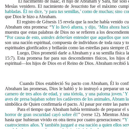
El nacimiento de Isaac, el hijo de Abraham y Sara, fue solo el 
Mesías venidero. El nacimiento de Jesucristo fue el máximo cumpl
habladas. Él no dice, ‘y para
tus
semillas,’ como de muchas; sino como
que Dios le hizo a Abraham.
El registro de Génesis 15 revela que la noche había venido cuando
Abraham otra promesa: “
Y lo llevó afuera, y dijo, ‘Mira ahora haci
muestra que estas palabras de Dios no se refieren a los descendiente
“
Por causa de esto,
ustedes deberían
entender que aquellos que
son
son una nación espiritual, compuesta de individuos de toda raza y to
espirituales glorificados y brillarán como las estrellas para siempre 
Luego, Dios prometió darle a Abraham y a su semilla física la ti
15:7). Esta promesa fue para sus descendientes físicos, los hijos 
espiritual—los hijos de Dios en el Reino de Dios. Abraham recibió l
Cuando Dios estableció Su pacto con Abraham, Él lo confirmó c
Abraham las promesas, Dios le habló y lo instruyó a preparar un sacr
carnero de tres años de edad, y una tórtola, y una paloma joven.’ Y
aves de presa bajaban sobre los cadáveres de los animales, Abram l
simbólica de Quien confirmaría el pacto. Al pasar por entre las parte
Para el tiempo que Abraham había terminado de preparar el sacrif
horror de gran oscuridad cayó sobre él!
” (verse 12). Mientras Abra
hasta que hubieran vivido en otra tierra por cuatro generaciones: “
Y 
cuatrocientos años. Y también juzgaré
a
esa nación a quien ellos ser