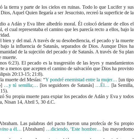
tierra y parte de los cielos en ruinas. Todo lo que Lucifer y sus
Dios, Aquel Quien llegaría a ser Jesucristo, recreó la superficie de la
a Adán y Eva libre albedrío moral. Él colocó delante de ellos el
 el cual representaba el camino que les parecía recto a ellos, bajo la
ridad.
ien y del mal. A través de su desobediencia, el pecado y la muerte
bajo la influencia de Satanás, separados de Dios. Aunque Dios ha
umanidad de la sujeción del pecado y de Satanás. A través de Su plan
de muerte.
6:23). El pecado es la trasgresión de las leyes y mandamientos
erte a menos que acepten el camino de salvación que Dios ha provisto
ipsis 20:13-15; 21:8).
a muerte del Mesías: “
Y pondré enemistad entre la mujer…
[un tipo
o]
…y tú semilla;…
[los seguidores de Satanás]
…Él…
[la Semilla,
:15).
ó Su propia muerte para expiar los pecados de Adán y Eva y todos
a, Nisan 14, Abril 5, 30 d.C.
raham. Las palabras del pacto fueron una profecía de Su propio
vino
a él…
[Abraham]
…diciendo, ‘Este hombre…
[su mayordomo