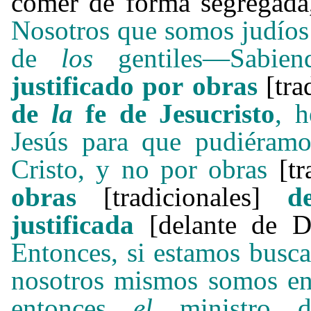
comer de forma segregada,
Nosotros que somos judíos 
de
los
gentiles
—
Sabie
justificado por
obras
[tra
de
la
fe de Jesucristo
, 
Jesús para que pudiéramo
Cristo, y no por obras
[tr
obras
[tradicionales]
d
justificada
[delante de Di
Entonces, si estamos busca
nosotros mismos somos en
entonces
el
ministro