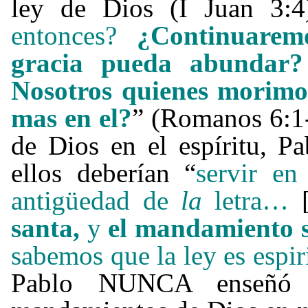
ley de Dios (I Juan 3:4)
entonces?
¿Continuaremo
gracia pueda abund
Nosotros quienes morimo
mas en el?
”
(Romanos 6:1-
de Dios en el espíritu, P
ellos deberían “
servir en
antigüedad de
la
letra…
[
santa,
y
el mandamiento s
sabemos que la ley es espi
Pablo NUNCA enseñó 