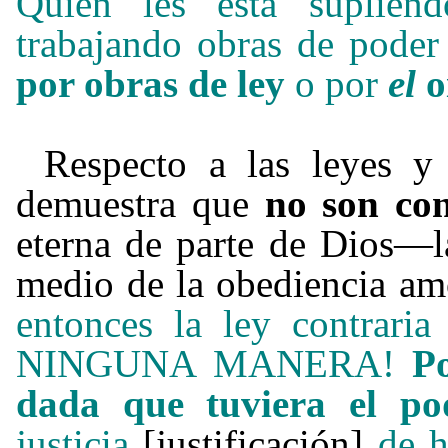
Quien les está suplien
trabajando obras de poder 
por obras de ley
o por
el
o
Respecto a las leyes y
demuestra que
no son con
eterna de parte de Dios
—
medio de la obediencia amo
entonces la ley contrari
NINGUNA MANERA!
P
dada que tuviera el po
justicia
[justificación]
de h