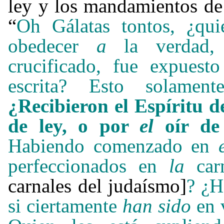
ley y los mandamientos de 
“
Oh Gálatas tontos, ¿qu
obedecer
a
la verdad, a
crucificado, fue expuest
escrita? Esto solamen
¿Recibieron el Espíritu d
de ley, o por
el
oír de
Habiendo comenzado en
perfeccionados en
la
ca
carnales del judaísmo]
?
¿H
si ciertamente
han sido
en 