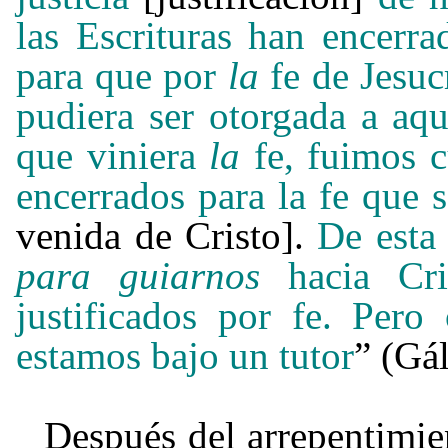
las Escrituras han encerra
para que por
la
fe de Jesu
pudiera ser otorgada a aqu
que viniera
la
fe, fuimos 
encerrados para la fe que 
venida de Cristo].
De esta 
para guiarnos
hacia Cr
justificados por fe. Per
estamos bajo un tutor
” (Gá
Después del arrepentimie