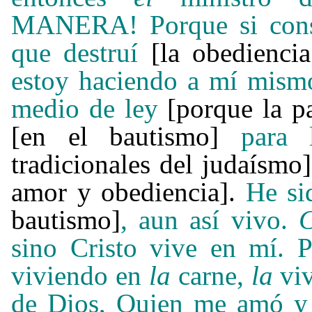
MANERA! Porque si const
que destruí
[la obedienci
estoy haciendo a mí mismo
medio de ley
[porque la p
[en el bautismo]
para
tradicionales del judaísmo]
amor y obediencia].
He si
bautismo]
,
aun así vivo.
C
sino Cristo vive en mí.
viviendo en
la
carne,
la
vi
de Dios, Quien me amó 