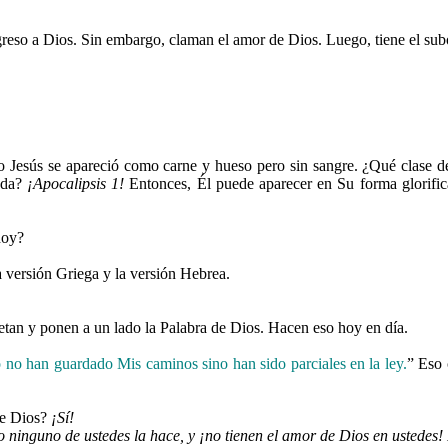
greso a Dios. Sin embargo, claman el amor de Dios. Luego, tiene el sub
 Jesús se apareció como carne y hueso pero sin sangre. ¿Qué clase de
ada?
¡Apocalipsis 1!
Entonces, Él puede aparecer en Su forma glorif
hoy?
a versión Griega y la versión Hebrea.
tan y ponen a un lado la Palabra de Dios. Hacen eso hoy en día.
no han guardado Mis caminos sino han sido parciales en la ley.
” Eso 
 de Dios?
¡Sí!
ro ninguno de ustedes la hace, y
¡no tienen el amor de Dios en ustedes!