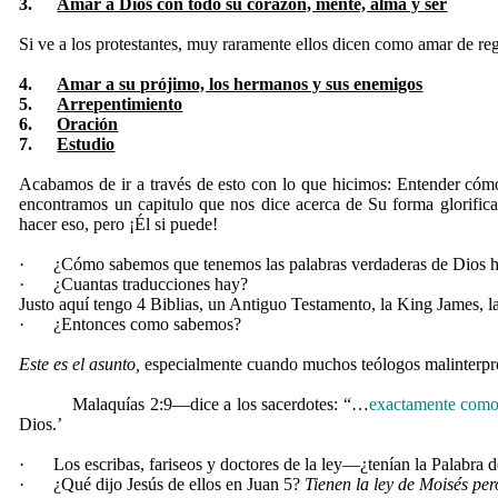
3.
Amar a Dios con todo su corazón, mente, alma y ser
Si ve a los protestantes, muy raramente ellos dicen como amar de re
4.
Amar a su prójimo, los hermanos y sus enemigos
5.
Arrepentimiento
6.
Oración
7.
Estudio
Acabamos de ir a través de esto con lo que hicimos: Entender cómo
encontramos un capitulo que nos dice acerca de Su forma glorific
hacer eso, pero ¡Él si puede!
·
¿Cómo sabemos que tenemos las palabras verdaderas de Dios 
·
¿Cuantas traducciones hay?
Justo aquí tengo 4 Biblias, un Antiguo Testamento, la King James, l
·
¿Entonces como sabemos?
Este es el asunto,
e
specialmente cuando muchos teólogos malinterpre
Malaquías 2:9—dice a los sacerdotes
: “…
exactamente como 
Dios.’
·
Los escribas, fariseos y doctores de la ley—¿tenían la Palabra
·
¿Qué dijo Jesús de ellos en Juan 5?
Tienen la ley de Moisés pe