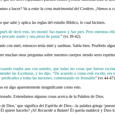
vamos a hacer?
Va a estar la cena matrimonial del Cordero.
¡Vamos a c
ue sabe y aplica las reglas del estudio Bíblico, lo cual hicimos
.
pués de decir esto, les mostró
Sus
manos y
Sus
pies.
Pero mientras ello
 un pescado asado y una
pieza
de panal.
” (vs 39-42).
o con miel, entonces tenía miel y sardinas. Sabía bien. Pruébelo algun
bre muchas otras preguntas sobre nuestros cuerpos siendo seres espirit
é cuando estaba aun con ustedes, que todas
las
cosas que fueron escrit
der las Escrituras, y les dijo, “De acuerdo a como está escrito, era ne
 predicados a todas las naciones, comenzando en Jerusalén
” (vs 44-47)
so en algo aparentemente insignificante como esto.
cionado. Entendamos algunas cosas acerca de la Palabra de Dios.
a de Dios,’ que significa
del Espíritu de Dios
—la palabra griega ‘pneuma
i Él quiere hacerlo?
¡Sí! Recuerde a Balam!
Él quería maldecir y Dios lo