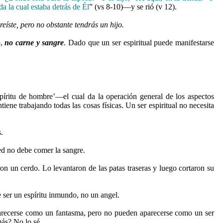
da la cual estaba detrás de Él
” (vs 8-10)—y se rió (v 12).
e reíste, pero no obstante tendrás un hijo.
o,
no carne y sangre
. Dado que un ser espiritual puede manifestarse
íritu de hombre’—el cual da la operación general de los aspectos
ne trabajando todas las cosas físicas. Un ser espiritual no necesita
.
ed no debe comer la sangre.
n un cerdo. Lo levantaron de las patas traseras y luego cortaron su
 ser un espíritu inmundo, no un angel.
arecerse como un fantasma, pero no pueden aparecerse como un ser
ás? No lo sé.