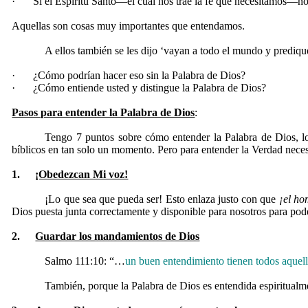
·
Si el Espíritu Santo—el cual nos trae la fe que necesitamos—no 
Aquellas son cosas muy importantes que entendamos.
A ellos también se les dijo ‘vayan a todo el mundo y prediquen
·
¿Cómo podrían hacer eso sin la Palabra de Dios?
·
¿Cómo entiende usted y distingue la Palabra de Dios?
Pasos para entender la Palabra de Dios
:
Tengo 7 puntos sobre cómo entender la Palabra de Dios, lo 
bíblicos en tan solo un momento. Pero para entender la Verdad neces
1.
¡Obedezcan Mi voz!
¡Lo que sea que pueda ser! Esto enlaza justo con que
¡el ho
Dios puesta junta correctamente y disponible para nosotros para pod
2.
Guardar los mandamientos de Dios
Salmo 111
:10: “…
un buen entendimiento tienen todos aque
También, porque la Palabra de Dios es entendida espiritualme