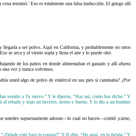
 cena terminó.’ Eso es totalmente una falsa traducción. El griego allí
y llegaría a ser polvo. Aquí en California, y probablemente en otros
so se seca y el viento sopla y llena el aire y lo puede oler.
bajando de los patios en donde alimentaban el ganado y allí afuera
mos una vez y nunca volvimos.
ría usted algo de polvo de estiércol en sus pies si caminaba?
¡Por
has venido a Tu siervo.” Y le dijeron, “Haz así, como has dicho.” Y
 al rebaño y trajo un becerro, tierno y bueno. Y
lo
dio a un hombre
s que ustedes supuestamente adoran—lo cual no hacen—comió ¡carne,
n, “¿Dónde
está
Sara tu esposa?” Y él dijo, “He aquí, en la tienda.”
Y