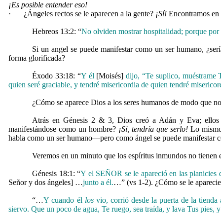
¡Es posible entender eso!
·
¿Ángeles rectos se le aparecen a la gente?
¡Sí!
Encontramos en el
Hebreos 13:2: “
No olviden mostrar hospitalidad; porque por 
Si un angel se puede manifestar como un ser humano, ¿serí
forma glorificada?
Éxodo 33:18: “
Y él
[Moisés]
dijo, “Te suplico, muéstrame T
quien seré graciable, y tendré misericordia de quien tendré misericor
¿Cómo se aparece Dios a los seres humanos de modo que no
Atrás en Génesis 2 & 3, Dios creó a Adán y Eva; ello
manifestándose como un hombre?
¡Sí, tendría que serlo!
Lo mismo 
habla como un ser humano—pero como ángel se puede manifestar 
Veremos en un minuto que los espíritus inmundos no tienen 
Génesis 18:1: “
Y el SEÑOR se le apareció en las planicies
Señor y dos ángeles] …
junto a él.
…” (vs 1-2). ¿Cómo se le aparec
“…
Y cuando él
los
vio, corrió desde la puerta de la tienda a
siervo.
Que un poco de agua, Te ruego, sea traída, y lava Tus pies, y