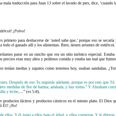
a mala traducción para Juan 13 sobre el lavado de pies, dice, ‘cuando la
tiércol! ¡Polvo!
s primero para deshacerse de ’usted sabe que,’ porque eso se secaría 
 todo el ganado allí y los alimentan. Bien, tienen arrumes de estiércol. E
amos parar en un rancho que era un sitio turístico especial. Estaba 
e. Los precios eran muy altos y pedimos comida y estaba tan mal que fui
no tenían medias y zapatos como tenemos hoy, usaban sandalias. ¿Tend
ones. Después de eso Tu seguirás adelante, porque es por esto que Tú 
res medidas de flor de harina; amásala, y haz tortas.”
Y Abraham corrió
lla y leche,
…” (vs 5-8).
r productos lácteos y productos cárnicos en el mismo plato. El Dio
có Él?
¡No!
e ellos. Y él junto a ellos bajo el árbol, y ellos comieron.
Y le dijero