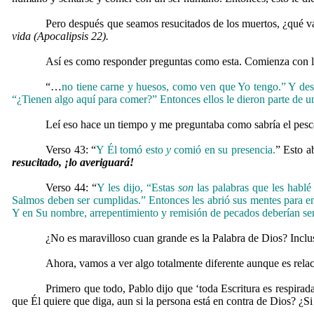
Pero después que seamos resucitados de los muertos, ¿qué 
vida (Apocalipsis 22).
Así es como responder preguntas como esta. Comienza con lo q
“…
no tiene carne y huesos, como ven que Yo tengo.”
Y des
“¿Tienen algo aquí para comer?”
Entonces ellos le dieron parte de
Leí eso hace un tiempo y me preguntaba como sabría el pescad
Verso 43: “
Y Él tomó esto
y
comió en su presencia.
” Esto a
resucitado, ¡lo averiguará!
Verso 44: “
Y les dijo, “Estas
son
las palabras que les habl
Salmos deben ser cumplidas.” Entonces les abrió sus mentes para enten
Y en Su nombre, arrepentimiento y remisión de pecados deberían ser
¿No es maravilloso cuan grande es la Palabra de Dios? Inclu
Ahora, vamos a ver algo totalmente diferente aunque es rela
Primero que todo, Pablo dijo que ‘toda Escritura es respirad
que Él quiere que diga, aun si la persona está en contra de Dios? ¿S