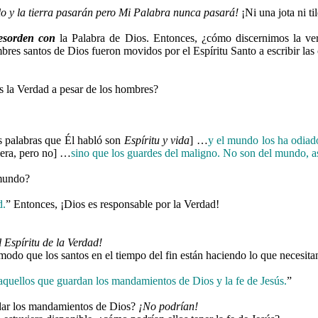
elo y la tierra pasarán pero Mi Palabra nunca pasará!
¡Ni una jota ni ti
esorden con
la Palabra de Dios. Entonces, ¿cómo discernimos la ve
bres santos de Dios fueron movidos por el Espíritu Santo a escribir las
 la Verdad a pesar de los hombres?
s palabras que Él habló son
Espíritu y vida
] …
y el mundo los ha odia
iera, pero no] …
sino que los guardes del maligno.
No son del mundo, a
 mundo?
d.
” Entonces, ¡Dios es responsable por la Verdad
!
l Espíritu de la Verdad!
modo que los santos en el tiempo del fin están haciendo lo que necesita
quellos que guardan los mandamientos de Dios y la fe de Jesús.
”
rdar los mandamientos de Dios?
¡No podrían!