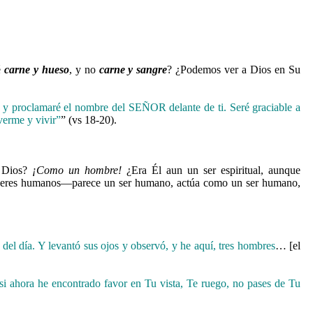
é
carne y hueso
, y no
carne y sangre
?
¿Podemos ver a Dios en Su
, y proclamaré el nombre del SEÑOR delante de ti. Seré graciable a
verme y vivir”
” (vs 18-20).
a Dios?
¡Como un hombre!
¿Era Él aun un ser espiritual, aunque
e seres humanos—parece un ser humano, actúa como un ser humano,
 del día.
Y levantó sus ojos y observó, y he aquí, tres hombres
… [el
 ahora he encontrado favor en Tu vista, Te ruego, no pases de Tu