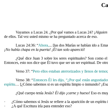
Ca
Vayamos a Lucas 24. ¿Por qué vamos a Lucas 24?
¡Alguien
de ellos. Tal vez usted mismo se ha preguntado acerca de eso.
Lucas 24:36: “
Ahora,
... [las dos Marías se habían ido a Em
¡No había chapa en la puerta!
¡Él tan solo apareció!
¿Qué dice Juan 3 sobre los seres espirituales? Son como el
Entonces, esto nos dice que Él tuvo que ser un ser espiritual. De otr
Verso 37: “
Pero ellos estaban aterrorizados y llenos de temo
Verso 38: “
Entonces Él les dijo, “¿Por qué están angustiad
espíritu
… [¿Cómo sabemos si es un espíritu limpio o inmundo?
¡
Esa
¿Qué cuerpo tenía Jesús?
Él dijo
¡carne y hueso!
Eso es muy
·
¿Cómo sabemos si Jesús se refiere a la aparición de un espírit
·
¿A qué Escritura iría para entender eso?