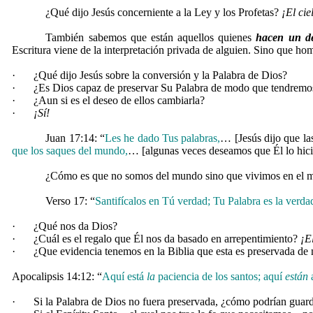
¿Qué dijo Jesús concerniente a la Ley y los Profetas?
¡El ci
También sabemos que están aquellos quienes
hacen un d
Escritura viene de la interpretación privada de alguien. Sino que hom
·
¿Qué dijo Jesús sobre la conversión y la Palabra de Dios?
·
¿Es Dios capaz de preservar Su Palabra de modo que tendremos
·
¿Aun si es el deseo de ellos cambiarla?
·
¡Sí!
Juan 17:14: “
Les he dado Tus palabras,
… [Jesús dijo que la
que los saques del mundo,
… [algunas veces deseamos que Él lo hic
¿Cómo es que no somos del mundo sino que vivimos en el
Verso 17: “
Santifícalos en Tú verdad; Tu Palabra es la verda
·
¿Qué nos da Dios?
·
¿Cuál es el regalo que Él nos da basado en arrepentimiento?
¡E
·
¿Que evidencia tenemos en la Biblia que esta es preservada de 
Apocalipsis 14:12: “
Aquí está
la
paciencia de los santos; aquí
están
a
·
Si la Palabra de Dios no fuera preservada, ¿cómo podrían gua