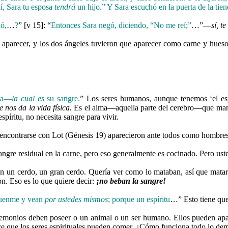
uí, Sara tu esposa
tendrá
un hijo.” Y Sara escuchó en la puerta de la tien
ió,
…
?
” [v 15]: “
Entonces Sara negó, diciendo, “No me reí;”
…”—
sí, t
 aparecer, y los dos ángeles tuvieron que aparecer como carne y hues
lla—
la cual es
su sangre.
” Los seres humanos, aunque tenemos ‘el esp
e nos da la vida física.
Es el alma—aquella parte del cerebro—que mantie
íritu, no necesita sangre para vivir.
 encontrarse con Lot (Génesis 19) aparecieron ante todos como hombres
gre residual en la carne, pero eso generalmente es cocinado. Pero ust
n un cerdo, un gran cerdo. Quería ver como lo mataban, así que mataro
n. Eso es lo que quiere decir:
¡no beban la sangre!
quenme y vean
por ustedes mismos
; porque un espíritu
…” Esto tiene que
 demonios deben poseer o un animal o un ser humano. Ellos pueden ap
e que los seres espirituales pueden comer. ¿Cómo funciona todo lo dem