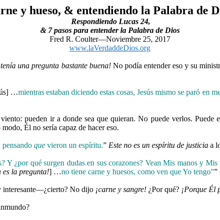
rne y hueso, & entendiendo la Palabra de D
Respondiendo Lucas 24,
& 7 pasos para entender la Palabra de Dios
Fred R. Coulter—Noviembre 25, 2017
www.laVerdaddeDios.org
 tenía una pregunta bastante buena!
No podía entender eso y su ministr
aús] …
mientras estaban diciendo estas cosas, Jesús mismo se paró en me
 viento: pueden ir a donde sea que quieran. No puede verlos. Puede es
o modo, Él no sería capaz de hacer eso.
r, pensando
que
vieron un espíritu.
”
Este no es un espíritu de justicia
a l
os? Y ¿por qué surgen dudas en sus corazones?
Vean Mis manos y Mis 
 es la pregunta!
] …
no tiene carne y huesos, como ven que Yo tengo”
”
 interesante—¿cierto? No dijo
¡carne y sangre!
¿Por qué?
¡Porque Él 
u inmundo?