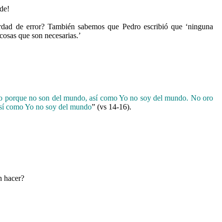
lde!
rdad de error? También sabemos que Pedro escribió que ‘ninguna
 cosas que son necesarias.’
do porque no son del mundo, así como Yo no soy del mundo.
No oro
sí como Yo no soy del mundo
” (vs 14-16).
n hacer?