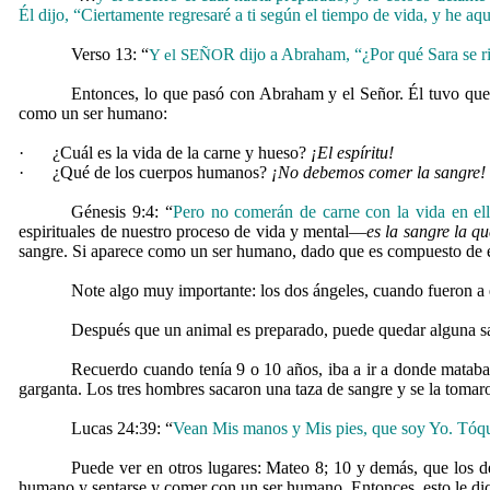
Él dijo, “Ciertamente regresaré a ti según el tiempo de vida, y he aq
Verso 13: “
R dijo a Abraham, “¿Por qué Sara se r
Y el SEÑO
Entonces, lo que pasó con Abraham y el Señor. Él tuvo que
como un ser humano:
·
¿Cuál es la vida de la carne y hueso?
¡El espíritu!
·
¿Qué de los cuerpos humanos?
¡No debemos comer la sangre!
Génesis 9:4: “
Pero no comerán de carne con la vida en e
espirituales de nuestro proceso de vida y mental—
es la sangre la qu
sangre. Si aparece como un ser humano, dado que es compuesto de esp
Note algo muy importante: los dos ángeles, cuando fueron a
Después que un animal es preparado, puede quedar alguna san
Recuerdo cuando tenía 9 o 10 años, iba a ir a donde mataba
garganta. Los tres hombres sacaron una taza de sangre y se la tomaro
Lucas 24:39: “
Vean Mis manos y Mis pies, que soy Yo. Tó
Puede ver en otros lugares: Mateo 8; 10 y demás, que los
humano y sentarse y comer con un ser humano. Entonces, esto le dic