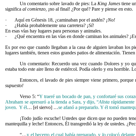
Un comentario sobre lavado de pies: La
King James
tiene un
significa
al comienzo,
¡no al final! ¿Por qué? Pare y piense en esto.
·
Aquí en Génesis 18, ¿caminaban por el andén?
¡No!
·
¿Había probablemente una carretera?
¡Sí!
En esas vías hay lugares para personas y animales.
·
¿Qué encuentra en las vías en donde caminan los animales?
¡Es
Es por eso que cuando llegaban a la casa de alguien lavaban los pie
lugares también, tienen estos grandes patios de alimentación. Tienen a
Un comentario: Recuerdo una vez cuando Dolores y yo querí
estaba todo este aire lleno de estiércol. Podía olerlo y era horribl
Entonces, el lavado de pies siempre viene primero, porque 
supuesto!
Verso 5: “
Y traeré un bocado de pan, y confortaré sus coraz
Abraham se apresuró a la tienda a Sara, y dijo, “
Alista
rápidamente t
joven. Y él
… [el siervo] …
se afanó a prepararlo.
Y él tomó mantequi
¡Todo judío escuche! Ustedes que dicen que no pueden tene
mantequilla y leche! Entonces, Él transgredió la ley de ustedes. ¿Pe
“…
y el becerro el cual había preparado, y
lo
colocó delante d