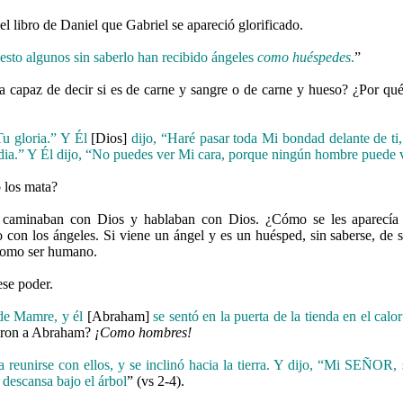
 libro de Daniel que Gabriel se apareció glorificado.
esto algunos sin saberlo han recibido ángeles
como huéspedes
.
”
a capaz de decir si es de carne y sangre o de carne y hueso? ¿Por qu
u gloria.”
Y Él
[Dios]
dijo, “Haré pasar toda Mi bondad delante de ti
dia.”
Y Él dijo, “No puedes ver Mi cara, porque ningún hombre puede 
 los mata?
s caminaban con Dios y hablaban con Dios. ¿Cómo se les aparecí
con los ángeles. Si viene un ángel y es un huésped, sin saberse, d
como ser humano.
ese poder.
 de Mamre, y él
[Abraham]
se sentó en la puerta de la tienda en el calor
ieron a Abraham?
¡Como hombres!
 reunirse con ellos, y se inclinó hacia la tierra.
Y dijo, “Mi SEÑOR, si
 descansa bajo el árbol
” (vs 2-4).