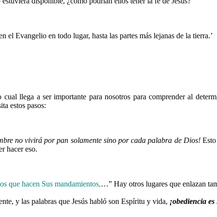
estuviera disponible, ¿cómo podrían ellos tener la fe de Jesús?
 el Evangelio en todo lugar, hasta las partes más lejanas de la tierra.’
cual llega a ser importante para nosotros para comprender al determi
ita estos pasos:
mbre no vivirá por pan solamente sino por cada palabra de Dios!
Esto 
er hacer eso.
llos que hacen Sus mandamientos,
…
” Hay otros lugares que enlazan ta
nte, y las palabras que Jesús habló son Espíritu y vida,
¡obediencia es