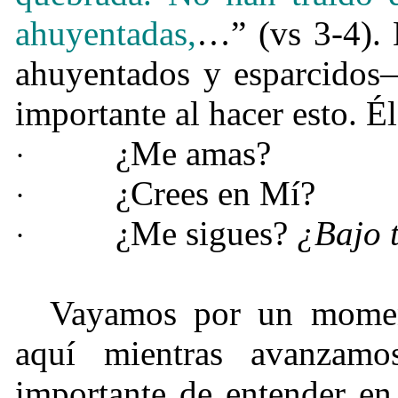
ahuyentadas,
…” (vs 3-4).
ahuyentados y esparcidos—
importante al hacer esto. É
¿Me amas?
·
¿Crees en Mí?
·
¿Me sigues?
¿Bajo 
·
Vayamos por un mome
aquí mientras avanzam
importante de entender en