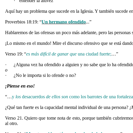
·
entender la altivez
Aquí hay un problema que sucede en la Iglesia. Y también sucede e
Proverbios 18:19: “
Un hermano ofendido
...”
Hablaremos de las ofensas un poco más adelante, pero las personas 
¡Lo mismo en el mundo! Mire el discurso ofensivo que se está dando
Verso 19: “
es más difícil de ganar que
una ciudad fuerte;
…”
·
¿Alguna vez ha ofendido a alguien y no sabe que lo ha ofendid
o
·
¿No le importa si lo ofende o no?
¡Piense en eso!
“…
y
los
desacuerdos
de ellos
son
como los barrotes de una fortalez
¿Qué tan fuerte es la capacidad mental individual de una persona?
¡
Verso 21. Quiero que tome nota de esto, porque también cubriremo
al otro.