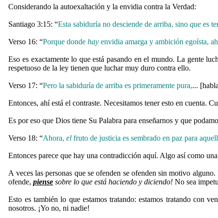
Considerando la autoexaltación y la envidia contra la Verdad:
Santiago 3:15: “
Esta sabiduría no desciende de arriba, sino
que
es te
Verso 16: “
Porque donde
hay
envidia amarga y ambición egoísta, a
Eso es exactamente lo que está pasando en el mundo. La gente lucha
respetuoso de la ley tienen que luchar muy duro contra ello.
Verso 17: “
Pero la sabiduría de arriba es primeramente pura,
... [hab
Entonces, ahí está el contraste. Necesitamos tener esto en cuenta.
Es por eso que Dios tiene Su Palabra para enseñarnos y que podamos
Verso 18: “
Ahora,
el
fruto de justicia es sembrado en paz para aquel
Entonces parece que hay una contradicción aquí. Algo así como una
A veces las personas que se ofenden se ofenden sin motivo alguno.
ofende,
piense
sobre lo que está haciendo y diciendo!
No sea impetuo
Esto es también lo que estamos tratando: estamos tratando con ve
nosotros. ¡Yo no, ni nadie!