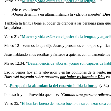
Verso 21: “
Muerte y vida
están
en el poder de la lengua,
…”
·
¿No es eso cierto?
·
¿Quién determina en última instancia la vida o la muerte?
¡Dios
También la lengua tiene el poder de ofender a las personas para que 
las palabras.
Verso 21: “
Muerte y vida
están
en el poder de la lengua, y aquell
Mateo 12
veamos lo que dijo Jesús y pensemos en lo que signific
—
Jesús hablando a los escribas y fariseos a quienes continuamente los 
Mateo 12:34: “
Descendencia de víboras, ¿cómo son capaces de habl
Eso lo vemos hoy en la televisión y en las opiniones de la gente,
im
Dios está trayendo sobre nosotros,
por haber rechazado a Dios
en 
“…
Porque de la abundancia del corazón habla la boca.
” (v 34)
Por eso hay un Proverbio que dice:
"Cuando una persona retiene su
Verso 35: “
El hombre bueno del tesoro bueno de su corazón saca co