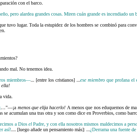
aración con el barco.
eño, pero alardea grandes cosas. Miren cuán grande es incendiado un
que tuvo lugar. Toda la estupidez de los hombres se combinó para conve
en.
amientos?
lando mal. No tenemos idea.
estros miembros—
... [entre los cristianos] ...
ese miembro
que profana el c
ella!
a vida.
;
…”—¡a
menos que elija hacerlo!
A menos que nos eduquemos de mane
sas se acumulan una tras otra y son como dice en Proverbios, como barro
ndecimos a Dios
el
Padre, y con ella nosotros mismos maldecimos a pers
r así!
.... [luego añade un pensamiento más]: ...
¿Derrama una fuente de