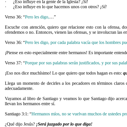
·
¿Eso influye en la gente de la Iglesia?
¡Sí!
·
¿Eso influye en lo que hacemos unos con otros?
¡Sí!
Verso 36: “
Pero les digo,
…”
Escuche con atención, quiero que relacione esto con la ofensa, 
ofendemos o no. Entonces, vienen las ofensas, y se involucran las e
Verso 36: “
Pero les digo, por cada palabra vacía que los hombres p
¡Piense en esto especialmente entre hermanos! Es importante entende
Verso 37: “
Porque por sus palabras serán justificados, y por sus pal
¡Eso nos dice muchísimo! Lo que quiero que todos hagan es esto:
qu
Llega un momento de decirles a los pecadores en términos claros q
adecuadamente.
Vayamos al libro de Santiago y veamos lo que Santiago dijo acerc
llevan los hermanos entre sí.
Santiago 3:1: “
Hermanos míos, no se vuelvan muchos de ustedes prof
¿Qué dijo Jesús?
¡Será juzgado por lo que diga!