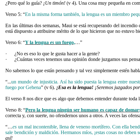
¿Pero qué lo guía?
¡Un timón!
(v 4). Una cosa muy pequeña en comp
Verso 5: “
En la misma forma también, la lengua es un miembro pequ
En las últimas dos semanas, Maui se está recuperando del incendio 
está dispuesto a atribuirse mérito de lo que hicieron que no estuvo bi
Verso 6: “
Y la lengua
es
un fuego,
…”
·
¿No es eso lo que le gusta hacer a la gente?
·
¿Cuántas veces tenemos una opinión donde juzgamos sus pens
No sabemos lo que están pensando y tal vez simplemente estén hab
“...
un mundo de injusticia. Así ha sido puesta la lengua entre nu
fuego por Gehena
” (v 6).
¡Esa es la lengua!
¡Seremos juzgados por 
El verso 8 nos dice que es algo que debemos entender durante toda l
Verso 8: “
Pero la lengua ningún ser humano es capaz de domar
correcta y, con suerte, no ofendernos unos a otros. A veces las ofen
“…
es
un mal incontenible, llena de veneno mortífero. Con ella be
sale bendición y maldición. Hermanos míos, ¡estas cosas no deben se
así!