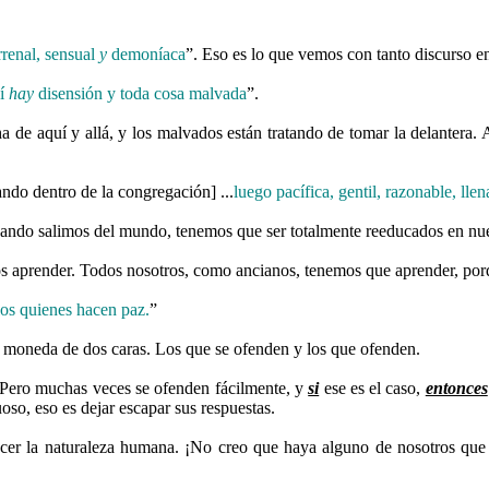
rrenal, sensual
y
demoníaca
”. Eso es lo que vemos con tanto discurso 
hí
hay
disensión y toda cosa malvada
”.
 de aquí y allá, y los malvados están tratando de tomar la delantera.
lando dentro de la congregación] ...
luego pacífica, gentil, razonable, lle
 Cuando salimos del mundo, tenemos que ser totalmente reeducados en n
 aprender. Todos nosotros, como ancianos, tenemos que aprender, porq
los quienes hacen paz.
”
 moneda de dos caras. Los que se ofenden y los que ofenden.
 Pero muchas veces se ofenden fácilmente, y
si
ese es el caso,
entonces
so, eso es dejar escapar sus respuestas.
ncer la naturaleza humana. ¡No creo que haya alguno de nosotros que