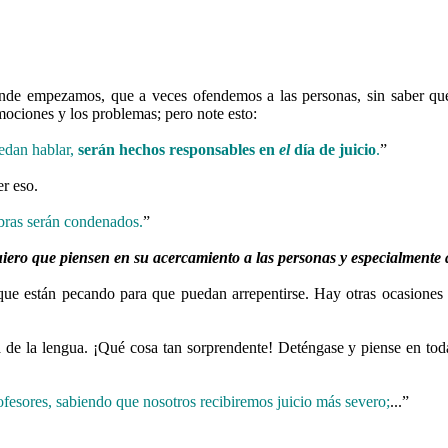
donde empezamos, que a veces ofendemos a las personas, sin saber qu
mociones y los problemas; pero note esto:
uedan hablar,
serán hechos responsables en
el
día de juicio
.
”
r eso.
abras serán condenados.
”
iero que piensen en su acercamiento a las personas y especialmente
ue están pecando para que puedan arrepentirse. Hay otras ocasiones 
a de la lengua. ¡Qué cosa tan sorprendente! Deténgase y piense en to
esores, sabiendo que nosotros recibiremos juicio más severo;
...”