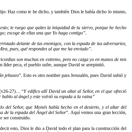
e dijo: Haz como te he dicho, y también Dios le había dicho lo mismo,
sto; te ruego que quites la iniquidad de tu siervo, porque he hecho
ngo; escoge de ellas una que Yo haga contigo”.
derrotado delante de tus enemigos, con la espada de tus adversarios,
l. Mira, pues, qué respondes al que me ha enviado”.
icordias son muchas en extremo, pero no caiga yo en manos de mis
 líder peca, el pueblo sufre, aunque David se arrepintió.
án jebuseo
”. Esto es otro nombre para Jerusalén, pues David subió y
. (v26-27)… “
Y edifico allí David un altar al Señor, en el que ofreció
r hablo al ángel y este volvió su espada a la vaina”
culo del Señor, que Moisés había hecho en el
desierto, y el altar del
sa de la espada del Ángel del Señor
”. Aquí vemos una gran lección,
e ser construido.
cir esto, Dios le dio a David todo el plan para la construcción del