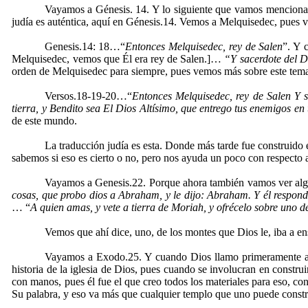
Vayamos a Génesis. 14. Y lo siguiente que vamos mencionar e
judía es auténtica, aquí en Génesis.14. Vemos a Melquisedec, pues
Genesis.14: 18…“
Entonces Melquisedec, rey de Salen
”. Y 
Melquisedec, vemos que Él era rey de Salen.]…
“Y sacerdote del D
orden de Melquisedec para siempre, pues vemos más sobre este tem
Versos.18-19-20…“
Entonces Melquisedec, rey de Salen Y sa
tierra, y Bendito sea El Dios Altísimo, que entrego tus enemigos e
de este mundo.
La traducción judía es esta. Donde más tarde fue construido 
sabemos si eso es cierto o no, pero nos ayuda un poco con respecto 
Vayamos a Genesis.22. Porque ahora también vamos ver algo 
cosas, que probo dios a Abraham, y le dijo: Abraham. Y él respondi
… “
A quien amas, y vete a tierra de Moriah, y ofrécelo sobre uno d
Vemos que ahí dice, uno, de los montes que Dios le, iba a en
Vayamos a Exodo.25. Y cuando Dios llamo primeramente a Isra
historia de la iglesia de Dios, pues cuando se involucran en const
con manos, pues él fue el que creo todos los materiales para eso, c
Su palabra, y eso va más que cualquier templo que uno puede constru