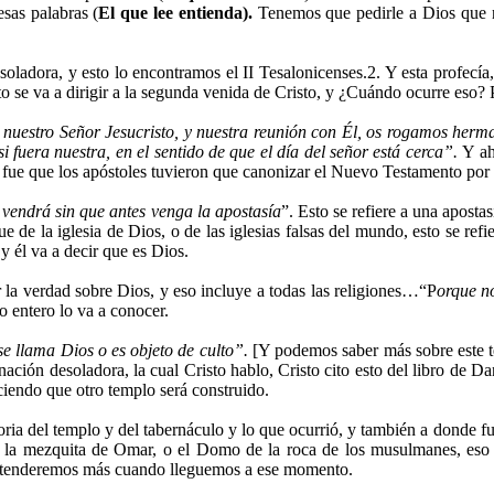
sas palabras (
El que lee entienda).
Tenemos que pedirle a Dios que 
oladora, y esto lo encontramos el II Tesalonicenses.2. Y esta profecí
sto se va a dirigir a la segunda venida de Cristo, y ¿Cuándo ocurre eso? 
 nuestro Señor Jesucristo, y nuestra reunión con Él, os rogamos herm
si fuera nuestra, en el sentido de que el día del señor está cerca”.
Y ah
so fue que los apóstoles tuvieron que canonizar el Nuevo Testamento po
vendrá sin que antes
venga la apostasía
”. Esto se refiere a una aposta
fue de la iglesia de Dios, o de las iglesias falsas del mundo, esto se re
y él va a decir que es Dios.
r la verdad sobre Dios, y eso incluye a todas las religiones…“P
orque n
o entero lo va a conocer.
se llama Dios o es objeto de culto”.
[Y podemos saber más sobre este 
nación desoladora, la cual Cristo hablo, Cristo cito esto del libro de 
iciendo que otro templo será construido.
toria del templo y del tabernáculo y lo que ocurrió, y también a donde f
tá la mezquita de Omar, o el Domo de la roca de los musulmanes, eso 
y entenderemos más cuando lleguemos a ese momento.