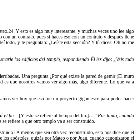
teo.24. Y esto es algo muy interesante, y muchas veces uno lee algo
 con un contrato, pues si haces eso con un contrato y después tiene
, leí todo, y te preguntan: ¿Leíste esta sección? Y tú dices: Oh no me
rarle los edificios del templo, respondiendo Él les dijo: ¿Veis todo
 derribadas. Una pregunta ¿Por qué existe la pared de gemir (El muro
d es que nosotros vamos ver algo más, algo diferente. Lo que va a
 vamos ver hoy que eso fue un proyecto gigantesco para poder hacer
 el fin”.
[Y esto se refiere al tiempo del fin.]…
“Por tanto, cuando
se refiere a que otro templo va a ser construido.
struido? A menos que sea otra vez reconstruido, esto nos dice que el
de los apóstoles, quizás por Mateo o por Juan, cuando canonizaron el