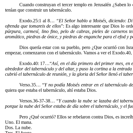
Cuando construyan el tercer templo en Jerusalén ¿Saben lo q
tenían que construir un tabernáculo.
Exodo.25:1 al 8…
“El Señor hablo a Moisés, diciendo: Di a
ofrenda que tomareis de ellos
”: Es algo interesante que Dios lo or
púrpura, carmesí, lino fino, pelo de cabras, pieles de carneros t
aromático, piedras de ónice, y piedras de enganche para el efod y p
Dios quería estar con su pueblo, pero ¿Que ocurrió con Isra
empezar, comenzaron con el tabernáculo. Vamos a ver el Exodo.40, cu
Exodo.40: 17…“
Así, en el día primero del primer mes, en 
alrededor del tabernáculo y del altar, y puso la cortina a la entrada
cubrió el tabernáculo de reunión, y la gloria del Señor llenó el tab
Verso.35… “
Y no podía Moisés entrar en el tabernáculo d
quiera que estaba el tabernáculo, ahí estaba Dios.
Versos.36-37-38… “
Y cuando la nube se lazaba del tabernác
porque la nube del Señor estaba de día sobre el tabernáculo, y el fu
Pero ¿Qué ocurrió? Ellos se rebelaron contra Dios, es increíble
Uno. El mana.
Dos. La nube.
Tres. El fuego.