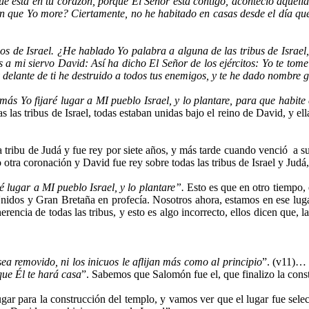
que está en tu corazón, porque Él Señor está contigo, aconteció aquell
n que Yo more? Ciertamente, no he habitado en casas desde el día que 
os de Israel. ¿He hablado Yo palabra a alguna de las tribus de Israe
 mi siervo David: Así ha dicho El Señor de los ejércitos: Yo te tome d
 delante de ti he destruido a todos tus enemigos, y te he dado nombre 
más Yo fijaré lugar a
MI pueblo Israel, y lo plantare, para que habite
s las tribus de Israel, todas estaban unidas bajo el reino de David, y el
 de Judá y fue rey por siete años, y más tarde cuando venció a sus en
otra coronación y David fue rey sobre todas las tribus de Israel y Judá,
é lugar a
MI pueblo Israel, y lo plantare”.
Esto es que en otro tiempo, e
idos y Gran Bretaña en profecía. Nosotros ahora, estamos en ese luga
erencia de todas las tribus, y esto es algo incorrecto, ellos dicen que, 
removido, ni los inicuos le aflijan más como al principio
”. (v11)…
que Él te hará casa
”. Sabemos que Salomón fue el, que finalizo la con
ar para la construcción del templo, y vamos ver que el lugar fue sele