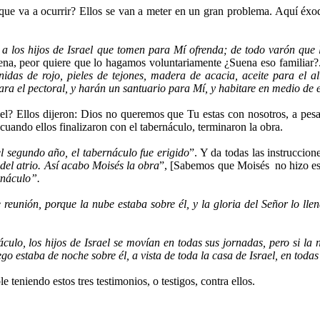
ue va a ocurrir? Ellos se van a meter en un gran problema. Aquí éxod
 los hijos de Israel que tomen para Mí ofrenda; de todo varón que l
dena, peor quiere que lo hagamos voluntariamente ¿Suena eso familiar?.
enidas de rojo, pieles de tejones, madera de acacia, aceite para el 
ara el pectoral, y harán un santuario para Mí, y habitare en medio de e
el? Ellos dijeron: Dios no queremos que Tu estas con nosotros, a pesa
ando ellos finalizaron con el tabernáculo, terminaron la obra.
el segundo año, el
tabernáculo fue erigido
”. Y da todas las instrucci
 del atrio. Así acabo Moisés la obra
”, [Sabemos que Moisés no hizo esta
ernáculo”.
e reunión, porque la nube
estaba sobre él, y la gloria del Señor lo lle
ulo, los hijos de Israel se movían en todas sus jornadas, pero si la 
ego estaba de noche sobre él, a vista de toda la casa de Israel, en toda
 teniendo estos tres testimonios, o testigos, contra ellos.