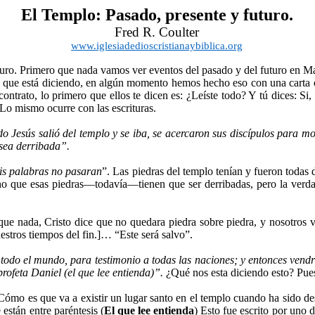
El Templo: Pasado, presente y futuro.
Fred R. Coulter
www.iglesiadedioscristianaybiblica.org
turo. Primero que nada vamos ver eventos del pasado y del futuro en Ma
o que está diciendo, en algún momento hemos hecho eso con una carta o
 contrato, lo primero que ellos te dicen es: ¿Leíste todo? Y tú dices: Si
. Lo mismo ocurre con las escrituras.
 Jesús salió del templo y se iba, se acercaron sus discípulos para most
 sea derribada”.
Mis palabras no pasaran
”. Las piedras del templo tenían y fueron todas
ho que esas piedras—todavía—tienen que ser derribadas, pero la verda
que nada, Cristo dice que no quedara piedra sobre piedra, y nosotros
nuestros tiempos del fin.]… “Este será salvo”.
 todo el mundo, para testimonio a todas las naciones; y entonces vendrá
rofeta Daniel (el que lee entienda)”.
¿Qué nos esta diciendo esto? Pues 
Cómo es que va a existir un lugar santo en el templo cuando ha sido de
están entre paréntesis (
El que lee entienda
) Esto fue escrito por uno 