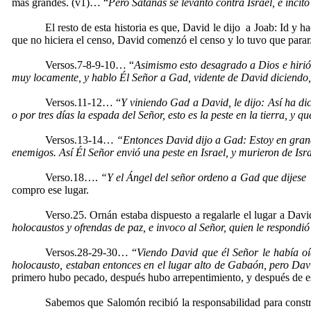
más grandes. (v1)… “
Pero Satanás se levantó contra Israel, e incit
El resto de esta historia es que, David le dijo a Joab: Id y 
que no hiciera el censo, David comenzó el censo y lo tuvo que parar
Versos.7-8-9-10… “
Asimismo esto desagrado a Dios e hirió 
muy locamente, y hablo Él Señor a Gad, vidente de David diciendo, 
Versos.11-12… “
Y viniendo Gad a David, le dijo: Así ha di
o por tres días la espada del Señor, esto es la peste en la tierra, 
Versos.13-14…
“Entonces David dijo a Gad: Estoy en grand
enemigos. Así Él Señor envió una peste en Israel, y murieron de Isr
Verso.18….
“Y el Ángel del señor ordeno a Gad que dijese 
compro ese lugar.
Verso.25. Ornán estaba dispuesto a regalarle el lugar a Davi
holocaustos y ofrendas de paz, e invoco al Señor, quien le respondió
Versos.28-29-30… “
Viendo David que él Señor le había oíd
holocausto, estaban entonces en el lugar alto de Gabaón, pero Davi
primero hubo pecado, después hubo arrepentimiento, y después de eso
Sabemos que Salomón recibió la responsabilidad para constru