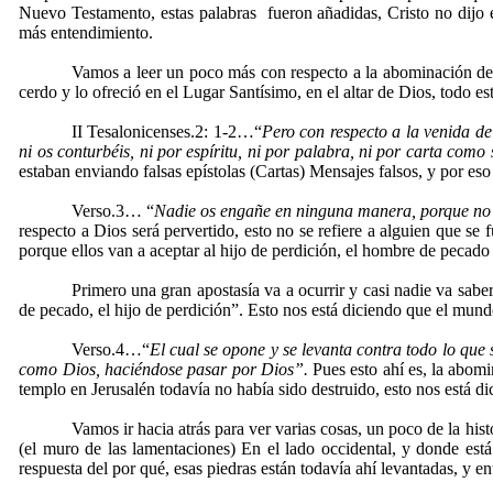
Nuevo Testamento, estas palabras fueron añadidas, Cristo no dijo e
más entendimiento.
Vamos a leer un poco más con respecto a la abominación des
cerdo y lo ofreció en el Lugar Santísimo, en el altar de Dios, todo e
II Tesalonicenses.2: 1-2…“
Pero con respecto a la venida de
ni os conturbéis, ni por espíritu, ni por palabra, ni por carta como 
estaban enviando falsas epístolas (Cartas) Mensajes falsos, y por e
Verso.3… “
Nadie os engañe en ninguna manera, porque no 
respecto a Dios será pervertido, esto no se refiere a alguien que se 
porque ellos van a aceptar al hijo de perdición, el hombre de pecado 
Primero una gran apostasía va a ocurrir y casi nadie va sabe
de pecado, el hijo de perdición”. Esto nos está diciendo que el mund
Verso.4…“
El cual se opone y se levanta contra todo lo que 
como Dios, haciéndose pasar por Dios”.
Pues esto ahí es, la abomi
templo en Jerusalén todavía no había sido destruido, esto nos está d
Vamos ir hacia atrás para ver varias cosas, un poco de la his
(el muro de las lamentaciones) En el lado occidental, y donde es
respuesta del por qué, esas piedras están todavía ahí levantadas, 