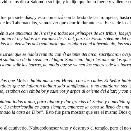
avid se los dio a Salomón su hijo, y le dijo que fuera fuerte y valiente
ue por siete días, y esto comenzó con la fiesta de las trompetas, hasta 
a de los Tabernáculos, vamos ver que ocurrió durante esta Fiesta de los 
a los ancianos de Israel y a todos los príncipes de las tribus, los jefes
n en el rey todos los varones de Israel, para la Fiesta solemne del mes
dos los utensilios delo santuario que estaban en el tabernáculo, los sace
 Israel que se había reunido con él delante del arca, sacrificaron ovej
el santuario de la casa, en el lugar Santísimo, bajo las alas de los que
cieron salir las barras, de modo que se vienen las cabezas de las barra
blas que Moisés había puesto en Horeb, con las cuales El Señor había
rdotes que se hallaron habían sido santificados, y no guardaron sus tu
no, estaban con címbalos y salterios y arpas al oriente del altar; y con
 todos a una, para alabar y dar gracias al Señor, y a medida que a
 Su misericordia es para siempre, entonces la casa se llenó de una n
llenado la casa de Dios”.
Esto fue para mostrar que era el mismo Dios q
cautiverio, Nabucodonosor vino y destruyo el templo, pero el no qui