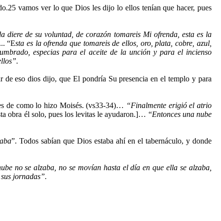
o.25 vamos ver lo que Dios les dijo lo ellos tenían que hacer, pues
a diere de su voluntad, de corazón tomareis Mi ofrenda, esta es la
.. “E
sta es la ofrenda que tomareis de ellos, oro, plata, cobre, azul,
alumbrado, especias para el aceite de la unción y para el incienso
llos”.
r de eso dios dijo, que El pondría Su presencia en el templo y para
ones de como lo hizo Moisés. (vs33-34)…
“Finalmente erigió el atrio
 obra él solo, pues los levitas le ayudaron.]… “
Entonces una nube
naba
”. Todos sabían que Dios estaba ahí en el tabernáculo, y donde
nube no se alzaba, no se movían hasta el día en que ella se alzaba,
s sus jornadas”.