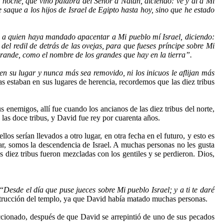
a noche, que vino palabra del Señor a Natán, diciendo: ve y di a Mi
saque a los hijos de Israel de Egipto hasta hoy, sino que he estado
l, a quien haya mandado apacentar a Mi pueblo mí Israel, diciendo:
el redil de detrás de las ovejas, para que fueses príncipe sobre Mi
grande, como el nombre de los grandes que hay en la tierra”.
 en su lugar y nunca más sea removido, ni los inicuos le aflijan más
las estaban en sus lugares de herencia, recordemos que las diez tribus
emigos, allí fue cuando los ancianos de las diez tribus del norte,
 las doce tribus, y David fue rey por cuarenta años.
llos serían llevados a otro lugar, en otra fecha en el futuro, y esto es
r, somos la descendencia de Israel. A muchas personas no les gusta
las diez tribus fueron mezcladas con los gentiles y se perdieron. Dios,
 “
Desde el día que puse jueces sobre Mi pueblo Israel; y a ti te daré
strucción del templo, ya que David había matado muchas personas.
ccionado, después de que David se arrepintió de uno de sus pecados