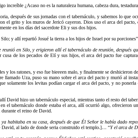
lgo increíble ¿Acaso no es la naturaleza humana, cabeza dura, testadur
después de sus jornadas con el tabernáculo, y sabemos lo que ocurri
ron el grito y los muros de Jericó cayeron. Dios uso el arca del pacto,
nte en los días del sacerdote Eli y sus dos hijos.
 allí repartió Josué la tierra a los hijos de Israel por su porciones”. 
 reunió en Silo, y erigieron allí el tabernáculo de reunión, después qu
 cusa de los pecados de Elí y sus hijos, el arca del pacto fue capturad
y los ratones, y eso fue bieeeen malo, y finalmente se deshicieron del a
bre llamado Uza, puso su mano sobre el arca del pacto y murió al inst
que solamente los levitas podían cargar el arca del pacto, y no ponerl
í David hizo un tabernáculo especial, mientras tanto el resto del taber
n el tabernáculo donde estaba el arca, allí ocurrió algo, ofrecieron un
 durante el reino de David.
 ya habitaba en su casa, después de que Él Señor le había dado reposo
de David, al lado de donde seria construido el templo.]… “
Y el arca de D