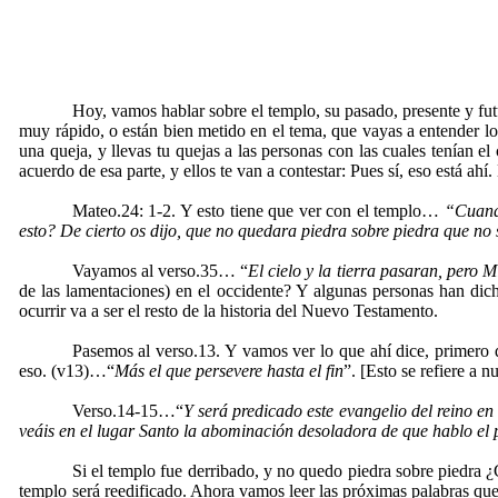
Hoy, vamos hablar sobre el templo, su pasado, presente y fu
muy rápido, o están bien metido en el tema, que vayas a entender l
una queja, y llevas tu quejas a las personas con las cuales tenían el
acuerdo de esa parte, y ellos te van a contestar: Pues sí, eso está ahí
Mateo.24: 1-2. Y esto tiene que ver con el templo…
“Cuando
esto? De cierto os dijo, que no quedara piedra sobre piedra que no
Vayamos al verso.35… “
El cielo y la tierra pasaran, pero 
de las lamentaciones) en el occidente? Y algunas personas han dic
ocurrir va a ser el resto de la historia del Nuevo Testamento.
Pasemos al verso.13. Y vamos ver lo que ahí dice, primero 
eso. (v13)…“
Más el que persevere hasta el fin
”. [Esto se refiere a 
Verso.14-15…“
Y será predicado este evangelio del reino en
veáis en el lugar Santo la abominación desoladora de que hablo el p
Si el templo fue derribado, y no quedo piedra sobre piedra ¿
templo será reedificado. Ahora vamos leer las próximas palabras que 