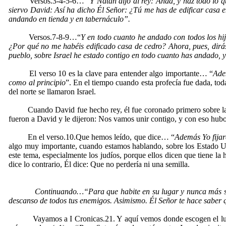
Versos.3-4-5-6… “
Y Natán dijo al rey: Anda, y haz todo lo 
siervo David: Así ha dicho Él Señor: ¿Tú me has de edificar casa e
andando en tienda y en tabernáculo”.
Versos.7-8-9…“
Y en todo cuanto he andado con todos los hij
¿Por qué no me habéis edificado casa de cedro? Ahora, pues, dirás a
pueblo, sobre Israel he estado contigo en todo cuanto has andado, y
El verso 10 es la clave para entender algo importante… “
Ade
como al principio
”. En el tiempo cuando esta profecía fue dada, toda
del norte se llamaron Israel.
Cuando David fue hecho rey, él fue coronado primero sobre la tribu
fueron a David y le dijeron: Nos vamos unir contigo, y con eso hubo 
En el verso.10.Que hemos leído, que dice… “
Además Yo fijar
algo muy importante, cuando estamos hablando, sobre los Estado Un
este tema, especialmente los judíos, porque ellos dicen que tiene la h
dice lo contrario, Él dice: Que no perdería ni una semilla.
Continuando…“Para que habite en su lugar y nunca más sea 
descanso de todos tus enemigos. Asimismo. Él Señor te hace
saber 
Vayamos a I Cronicas.21. Y aquí vemos donde escogen el lug