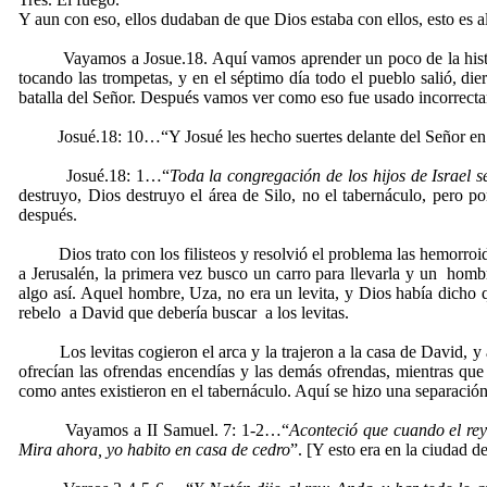
Y aun con eso, ellos dudaban de que Dios estaba con ellos, esto es a
Vayamos a Josue.18. Aquí vamos aprender un poco de la historia, 
tocando las trompetas, y en el séptimo día todo el pueblo salió, die
batalla del Señor. Después vamos ver como eso fue usado incorrectame
Josué.18: 10…“Y Josué les hecho suertes delante del Señor en Silo; y
Josué.18: 1…“
Toda la congregación de los hijos de Israel se
destruyo, Dios destruyo el área de Silo, no el tabernáculo, pero por
después.
Dios trato con los filisteos y resolvió el problema las hemorroides 
a Jerusalén, la primera vez busco un carro para llevarla y un hom
algo así. Aquel hombre, Uza, no era un levita, y Dios había dicho 
rebelo a David que debería buscar a los levitas.
Los levitas cogieron el arca y la trajeron a la casa de David, y all
ofrecían las ofrendas encendías y las demás ofrendas, mientras que e
como antes existieron en el tabernáculo. Aquí se hizo una separación
Vayamos a II Samuel. 7: 1-2…“
Aconteció que cuando el rey
Mira ahora, yo habito en casa de cedro
”. [Y esto era en la ciudad 