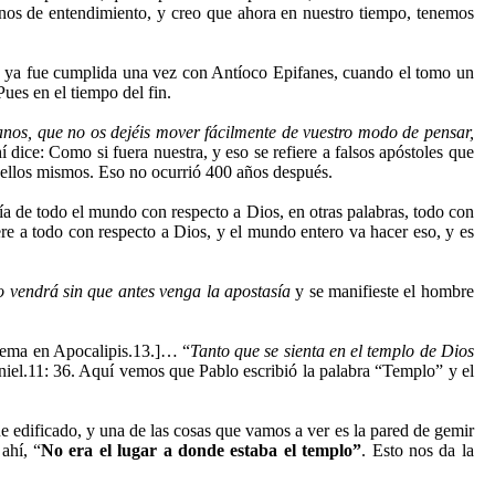
nos de entendimiento, y creo que ahora en nuestro tiempo, tenemos
a, ya fue cumplida una vez con Antíoco Epifanes, cuando el tomo un
Pues en el tiempo del fin.
anos, que no os dejéis mover fácilmente de vuestro modo de pensar,
í dice: Como si fuera nuestra, y eso se refiere a falsos apóstoles que
r ellos mismos. Eso no ocurrió 400 años después.
sía de todo el mundo con respecto a Dios, en otras palabras, todo con
fiere a todo con respecto a Dios, y el mundo entero va hacer eso, y es
o vendrá sin que antes
venga la apostasía
y se manifieste el hombre
tema en Apocalipis.13.]… “
Tanto que se sienta en el templo de Dios
Daniel.11: 36. Aquí vemos que Pablo escribió la palabra “Templo” y el
ue edificado, y una de las cosas que vamos a ver es la pared de gemir
ahí, “
No era el lugar a donde estaba el templo”
. Esto nos da la