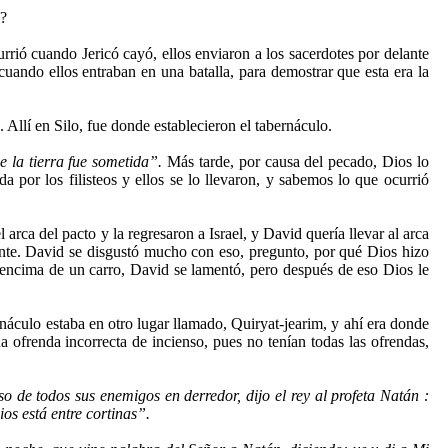
a?
ó cuando Jericó cayó, ellos enviaron a los sacerdotes por delante
 cuando ellos entraban en una batalla, para demostrar que esta era la
Allí en Silo, fue donde establecieron el tabernáculo.
e la tierra fue sometida”.
Más tarde, por causa del pecado, Dios lo
a por los filisteos y ellos se lo llevaron, y sabemos lo que ocurrió
rca del pacto y la regresaron a Israel, y David quería llevar al arca
ante. David se disgustó mucho con eso, pregunto, por qué Dios hizo
a encima de un carro, David se lamentó, pero después de eso Dios le
náculo estaba en otro lugar llamado, Quiryat-jearim, y ahí era donde
a ofrenda incorrecta de incienso, pues no tenían todas las ofrendas,
 de todos sus enemigos en derredor, dijo el rey al profeta Natán :
ios está entre cortinas”.