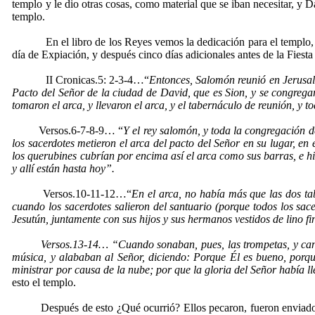
templo y le dio otras cosas, como material que se iban necesitar, y D
templo.
En el libro de los Reyes vemos la dedicación para el templo, f
día de Expiación, y después cinco días adicionales antes de la Fiest
II Cronicas.5: 2-3-4…“
Entonces, Salomón reunió en Jerusalén 
Pacto del Señor de la ciudad de David, que es Sion, y se congregaro
tomaron el arca, y llevaron el arca, y el tabernáculo de reunión, y to
Versos.6-7-8-9… “
Y el rey salomón, y toda la congregación de
los sacerdotes metieron el arca del pacto del Señor en su lugar, en 
los querubines cubrían por encima así el arca como sus barras, e hi
y allí están hasta hoy”.
Versos.10-11-12…“
En el arca, no había más que las dos ta
cuando los sacerdotes salieron del santuario (porque todos los sace
Jesutún, juntamente con sus hijos y sus hermanos vestidos de lino fi
Versos.13-14… “Cuando sonaban, pues, las trompetas, y cantaban
música, y alababan al Señor, diciendo: Porque Él es bueno, porque
ministrar por causa de la nube; por que la gloria del Señor había 
esto el templo.
Después de esto ¿Qué ocurrió? Ellos pecaron, fueron enviados al 