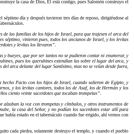
 construye la casa de Dios, Él está contigo, pues Salomón construyo el
el séptimo día y después tuvieron tres días de reposo, dirigiéndose al
Tabernáculos.
 de las familias de los hijos de Israel, para que trajesen el arca del
 séptimo, vinieron pues, todos los ancianos de Israel, y los levitas
rdotes y levitas los llevaron”.
as y bueyes, que por ser tantos no se pudieron contar ni enumerar, y
rubines, pues los querubines extendían las sobre el lugar del arca, y
s del arca delante del lugar Santísimo, mas no se veían desde fuera,
 hecho Pacto con los hijos de Israel, cuando salieron de Egipto, y
rnos, y los levitas cantores, todos los de Asaf, los de Hermán y los
 ellos ciento veinte sacerdotes que tocaban trompetas”.
lzaban la voz con trompetas y címbalos, y otros instrumentos de
ube, la casa del Señor, y no podían los sacerdotes estar allí para
ue había estado en el tabernáculo cuando fue erigido, ahí vemos con
to cada piedra, solamente destruyo el templo, y cuando el pueblo