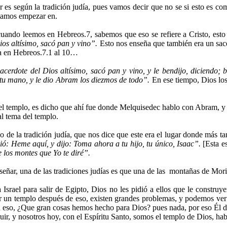
s según la tradición judía, pues vamos decir que no se si esto es comp
 vamos empezar en.
cuando leemos en Hebreos.7, sabemos que eso se refiere a Cristo, esto
ios altísimo, sacó pan y vino”.
Esto nos enseña que también era un sace
a en Hebreos.7.1 al 10…
cerdote del Dios altísimo, sacó pan y vino, y le bendijo, diciendo; 
n tu mano, y le dio Abram los diezmos de todo”.
En ese tiempo, Dios los
el templo, es dicho que ahí fue donde Melquisedec hablo con Abram, y le
al tema del templo.
de la tradición judía, que nos dice que este era el lugar donde más t
ó: Heme aquí, y dijo: Toma ahora a tu hijo, tu único, Isaac”.
[Esta es
e los montes que Yo te diré”.
señar, una de las tradiciones judías es que una de las montañas de Moria
el para salir de Egipto, Dios no les pidió a ellos que le construyera
ruir un templo después de eso, existen grandes problemas, y podemos v
on eso, ¿Que gran cosas hemos hecho para Dios? pues nada, por eso Él di
ir, y nosotros hoy, con el Espíritu Santo, somos el templo de Dios, hab