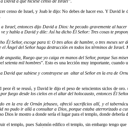
o a David a que hiciese censo de Israel”.
hacer censo de Israel, y Joab le dijo: No debes de hacer eso. Y David l
.
a Israel, entonces dijo David a Dios: he pecado gravemente al hacer e
ve y habla a David y dile: Así ha dicho Él Señor: Tres cosas te propo
cho Él Señor, escoge para ti: O tres años de hambre, o tres meses ser 
y que el Ángel del Señor haga destrucción en todos los términos de Israe
e angustia, Ruego que yo caiga en manos del Señor, porque Sus miser
ael setenta mil hombres
”. Esto es una lección muy importante, cuando un
a David que subiese y construyese un altar al Señor en la era de Orn
d peor él se reusó, y David le dijo el peso de seiscientos siclos de oro
 por fuego desde los cielos en el altar del holocausto, entonces Él Seño
o en la era de Ornán jebuseo, ofreció sacrificios allí, y el taberná
d no pudo ir allá a consultar a Dios, porque estaba aterrorizado a cu
 Dios le mostro a donde sería el lugar para el templo, donde debería d
ir el templo, pues Salomón edifico el templo, sin embargo tengo que de