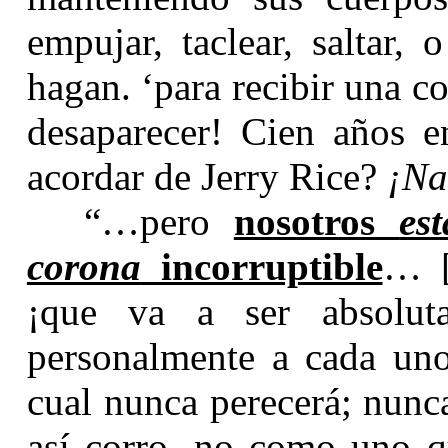
empujar, taclear, saltar,
hagan. ‘para recibir una c
desaparecer! Cien años e
acordar de Jerry Rice?
¡Na
“…pero
nosotros
es
corona
incorruptible
… [
¡que va a ser absoluta
personalmente a cada uno 
cual nunca perecerá; nunc
así corro, no como uno q