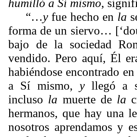
humilló a Sí mismo
, signi
“…
y
fue hecho en
la
s
forma de un siervo… [‘do
bajo de la sociedad Ro
vendido. Pero aquí, Él e
habiéndose encontrado e
a Sí mismo,
y
llegó a s
incluso
la
muerte de
la
cr
hermanos, que hay una le
nosotros aprendamos y e