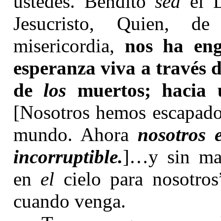
ustedes. Bendito
sea
el D
Jesucristo, Quien, d
misericordia,
nos ha eng
esperanza viva a través 
de
los
muertos; hacia 
[Nosotros hemos escapado 
mundo. Ahora
nosotros 
incorruptible.
]…y sin man
en
el
cielo para nosotros”
cuando venga.