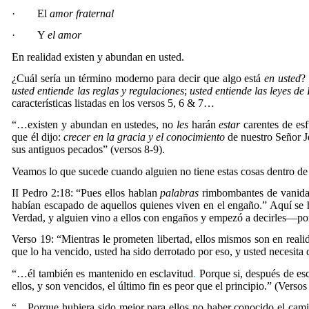
·
El
amor fraternal
·
Y
el amor
En realidad existen y abundan en usted.
¿Cuál sería un término
moderno para decir que algo está
en usted
?
usted entiende las reglas y regulaciones
;
usted entiende las leyes de
características listadas en los versos 5, 6 & 7…
“…existen y abundan en ustedes, no
les
harán
estar
carentes de es
que él dijo:
crecer en la gracia y el conocimiento
de nuestro Señor J
sus antiguos pecados” (versos 8-9).
Veamos lo que sucede cuando alguien no tiene estas cosas dentro de 
II Pedro 2:18: “
Pues ellos hablan
palabras
rimbombantes de vanida
habían escapado de aquellos quienes viven en el engaño.
” Aquí se 
Verdad, y alguien vino a ellos con engaños y empezó a decirles—por 
Verso 19: “
Mientras le prometen libertad, ellos mismos son en reali
que lo ha vencido, usted ha sido derrotado por eso, y usted necesita 
“…
él también es mantenido en esclavitud
.
Porque si, después de e
ellos, y son vencidos, el último fin es peor que el principio.
” (Versos
“…
Porque hubiera sido mejor para ellos no haber conocido el cami