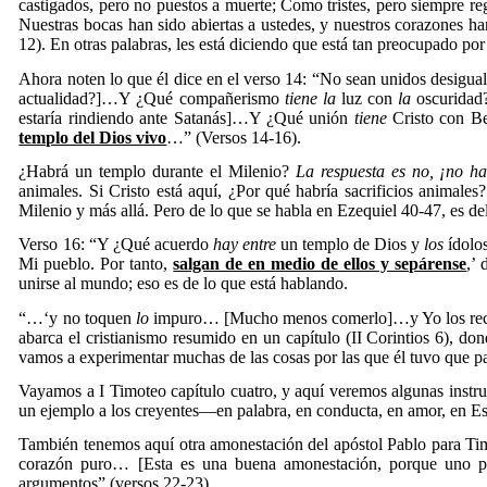
castigados, pero no puestos a muerte;
Como tristes, pero siempre r
Nuestras bocas han sido abiertas a ustedes, y nuestros corazones h
12). En otras palabras, les está diciendo que está tan preocupado por e
Ahora noten lo que él dice en el verso 14: “No sean unidos desigu
actualidad?]…Y ¿Qué compañerismo
tiene
la
luz con
la
oscuridad?
estaría rindiendo ante Satanás]…Y ¿Qué unión
tiene
Cristo con Be
templo del Dios vivo
…” (Versos 14-16).
¿Habrá un templo durante el Milenio?
La respuesta es no, ¡no h
animales. Si Cristo está aquí, ¿Por qué habría sacrificios animale
Milenio y más allá. Pero de lo que se habla en Ezequiel 40-47, es d
Verso 16: “Y ¿Qué acuerdo
hay entre
un templo de Dios y
los
ídolo
Mi pueblo. Por tanto,
salgan de en medio de ellos y sepárense
,’
unirse al mundo; eso es de lo que está hablando.
“…‘y no toquen
lo
impuro… [Mucho menos comerlo]…y Yo los recibiré
abarca el cristianismo resumido en un capítulo (II Corintios 6), d
vamos a experimentar muchas de las cosas por las que él tuvo que pas
Vayamos a I Timoteo capítulo cuatro, y aquí veremos algunas instru
un ejemplo a los creyentes—en palabra, en conducta, en amor, en Es
También tenemos aquí otra amonestación del apóstol Pablo para Timot
corazón puro… [Esta es una buena amonestación, porque uno pue
argumentos” (versos 22-23).