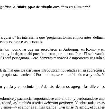
significa la Biblia, ¡que de ningún otro libro en el mundo!
, ¿cierto? Es interesante que ‘preguntas tontas e ignorantes’ definan
emos evitar a esas personas.
ientos—como las que me sucedieron en Antioquía, en Iconio,
y
en
ron, y lo dejaron ahí pues lo dieron por muerto. Pero Él se levantó,
sús será perseguido.
Pero hombres malvados e impostores llegarán a
¿Está mal que los cristianos introduzcan novedades en su adoración a
u propio razonamiento! Por lo tanto, se van enfriando más y más. Y
n gracia y conocimiento. Además, debemos agregar las diferentes
nsedumbre
y
paciencia; soportándose uno al otro, y perdonándose uno
 perdonó, así también ustedes
deberían perdonar.
Y sobre todas estas
nza y amor—y el amor es el más grande]…
vístanse
de
amor, el cual es