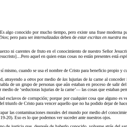
 Es algo conocido por mucho tiempo, pero existe una frase moderna pa
 Dios
; pero para ser
internalizadas
deben de
estar escritas en nuestra m
fuerzo ni carentes de fruto en el conocimiento de nuestro Señor Jesucr
esucristo]…Pero aquel en quien estas cosas no están presentes está
esp
sí mismo, cuando se usa el nombre de Cristo para beneficio propio y cu
d, atrayendo a
otros
por medio de
las
lujurias de
la
carne
al conceder
habla de un grupo de personas que aún estaban en proceso de salir de
medio de ‘seductoras lujurias de la carne’— las cosas que estaban per
dad esclavos de corrupción
;
porque por cualquier cosa que alguno es ve
del triunfo de Cristo para vencer aquello que no ha podido dejar de hace
scapar las contaminaciones morales del mundo por medio
del
conocimien
 19-20). Eso es lo que podemos ver suceder ante nuestros ojos.
no de justicia que, después de haberlo conocido, volverse atrás del 