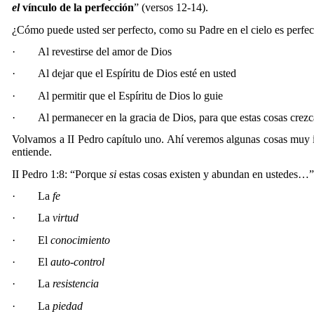
el
vínculo de la perfección
” (versos 12-14).
¿Cómo puede usted ser perfecto, como su Padre en el cielo es perfe
·
Al revestirse del amor de Dios
·
Al dejar que el Espíritu de Dios esté en usted
·
Al permitir que el Espíritu de Dios lo guie
·
Al permanecer en la gracia de Dios, para que estas cosas crez
Volvamos a II Pedro capítulo uno. Ahí veremos algunas cosas muy 
entiende.
II Pedro 1:8: “Porque
si
estas cosas existen y abundan en ustedes…
·
La
fe
·
La
virtud
·
El
conocimiento
·
El
auto-control
·
La
resistencia
·
La
piedad