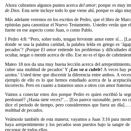
Ahora cubramos algunos puntos acerca
del amor
; porque es muy im
de Dios
. Esta serie incluye todo lo que viene ahí, porque es algo mu
Más adelante veremos en los escritos de Pedro, que el libro de Marco
epístolas para canonizar el Nuevo Testamento. Ustedes verán que el
fuerte en ese aspecto como Juan, o como Pablo.
I Pedro 4:8: “
Pero, sobre todo, tengan ferviente amor entre sí… [L
donde se usa la palabra caridad, la palabra leída en griego es ‘á
pecados’? ¡Porque
El amor
entiende los problemas y dificultades 
ocultar, negar o mentir acerca de ello. Ese no es el tipo de cubrimi
Mateo 18 nos da una muy buena lección acerca del arrepentimiento, 
cubre una multitud de pecados’ Y
¡Los va a cubrir!
A veces hay pec
azotea.’ Usted tiene que discernir la diferencia entre ambos. A ve
ejemplo de ello es lo que hemos estudiado acerca de la aceptació
incorrecto. Pero en cuanto a tratarnos unos a otros con amor fraterna
Vamos a conectar estos dos porque Pedro es quien escribió la se
perdonaré? ¿Hasta siete veces?’… [Eso parece razonable, pero no cu
dice el periodo de tiempo, pero consideremos que fuera un día]…
multitud de pecados
.
Veámoslo también
de esta manera; vayamos a Juan 3:16 para mostr
haya arrepentimiento y los pecados sean puestos bajo la sangre de
encargar de todos ellos.