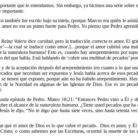
portante que lo entendamos. Sin embargo, ya hicimos una serie sobre 
y importante.
s también fue escrito bajo su tutela, (porque Marcos era quién le asis
 amor no era un punto fuerte para Pedro. Yo pienso que Pedro aprendió
a
Reina Valera
dice
caridad
, pero la traducción correcta es amor. El g
gape’—la cual se traduce como
amor
.]…porque el amor cubrirá una mul
de la naturaleza humana! Esto es, cuando hay arrepentimiento por supu
ento del que habla. Está hablando de ‘cubrir una multitud de pecados’ po
y de la aceptación después del arrepentimiento (en cuanto a lo que un
ados que necesitan ser expuestos y Jesús habla acerca de esos pecados
ces se tienen que exponer, porque aún no ha habido arrepentimiento. 
n de la Navidad en algunas de las Iglesias de Dios. Ese es un pecad
l:
gunda epístola de Pedro. Mateo 18:21: “Entonces Pedro vino a Él
y
d
bre el alcance de la
naturaleza humana
. ¿Tiene usted pecados que ha
Jesús le dijo, “No te digo
que
hasta siete veces, sino hasta setenta v
ar que el amor de Dios es lo que cubre el pecado. Dios es amor, y Él
 Cristo; o como sabemos por las Escrituras, ocurrirá la muerte de lo