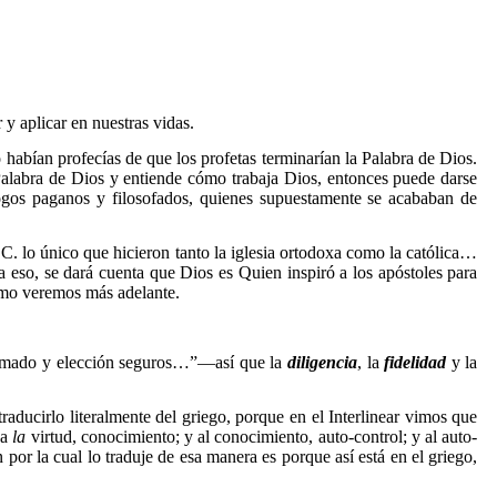
y aplicar en nuestras vidas.
abían profecías de que los profetas terminarían la Palabra de Dios.
Palabra de Dios y entiende cómo trabaja Dios, entonces puede darse
logos paganos y filosofados, quienes supuestamente se acababan de
. lo único que hicieron tanto la iglesia ortodoxa como la católica…
 eso, se dará cuenta que Dios es Quien inspiró a los apóstoles para
como veremos más adelante.
llamado y elección seguros…”—así que la
diligencia
, la
fidelidad
y la
ducirlo literalmente del griego, porque en el Interlinear vimos que
 a
la
virtud, conocimiento; y al conocimiento, auto-control; y al auto-
n por la cual lo traduje de esa manera es porque así está en el griego,