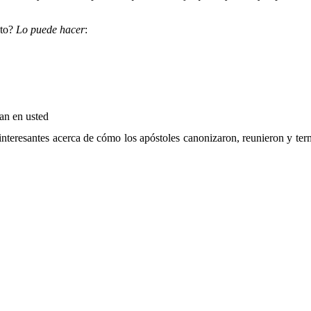
cto?
Lo puede hacer
:
can en usted
interesantes acerca de cómo los apóstoles canonizaron, reunieron y
”