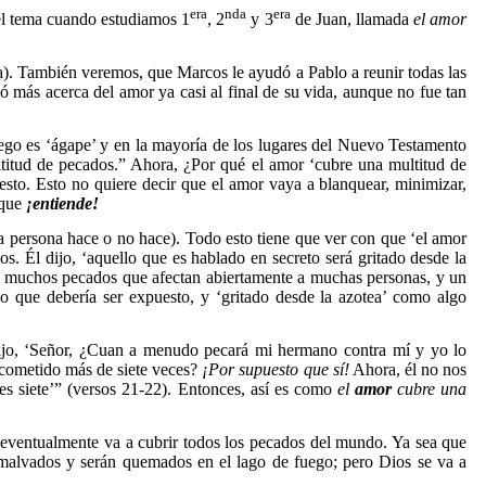
era
nda
era
el tema cuando estudiamos 1
, 2
y 3
de Juan, llamada
el amor
tía). También veremos, que Marcos le ayudó a Pablo a reunir todas las
 más acerca del amor ya casi al final de su vida, aunque no fue tan
riego es ‘ágape’ y en la mayoría de los lugares del Nuevo Testamento
titud de pecados.” Ahora, ¿Por qué el amor ‘cubre una multitud de
esto. Esto no quiere decir que el amor vaya a blanquear, minimizar,
rque
¡entiende!
a persona hace o no hace). Todo esto tiene que ver con que ‘el amor
. Él dijo, ‘aquello que es hablado en secreto será gritado desde la
Hay muchos pecados que afectan abiertamente a muchas personas, y un
o que debería ser expuesto, y ‘gritado desde la azotea’ como algo
ijo, ‘Señor, ¿Cuan a menudo pecará mi hermano contra mí y yo lo
 cometido más de siete veces?
¡Por supuesto que sí!
Ahora, él no nos
eces siete’” (versos 21-22). Entonces, así es como
el
amor
cubre una
 eventualmente va a cubrir todos los pecados del mundo. Ya sea que
s malvados y serán quemados en el lago de fuego; pero Dios se va a