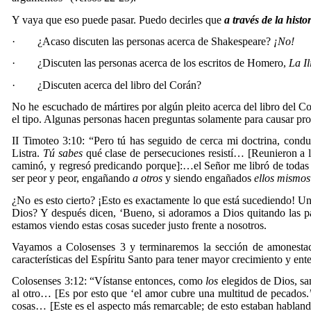
Y vaya que eso puede pasar. Puedo decirles que
a través de la hist
·
¿Acaso discuten las personas acerca de Shakespeare?
¡No!
·
¿Discuten las personas acerca de los escritos de Homero,
La I
·
¿Discuten acerca del libro del Corán?
No he escuchado de mártires por algún pleito acerca del libro del Co
el tipo. Algunas personas hacen preguntas solamente para causar pro
II Timoteo 3:10: “
Pero tú has seguido de cerca mi doctrina, conduct
Listra.
Tú sabes
qué clase de persecuciones resistí
… [Reunieron a la
caminó, y regresó predicando porque]:…
el Señor me libró de todas 
ser peor y peor, engañando
a otros
y siendo engañados
ellos mismos
¿No es esto cierto? ¡Esto es exactamente lo que está sucediendo! Un
Dios? Y después dicen, ‘Bueno, si adoramos a Dios quitando las pa
estamos viendo estas cosas suceder justo frente a nosotros.
Vayamos a Colosenses 3 y terminaremos la sección de amonestaci
características del Espíritu Santo para tener mayor crecimiento y ent
Colosenses 3:12: “Vístanse entonces, como
los
elegidos de Dios, s
al otro… [Es por esto que ‘el amor cubre una multitud de pecados.’
cosas… [Este es el aspecto más remarcable; de esto estaban hablan