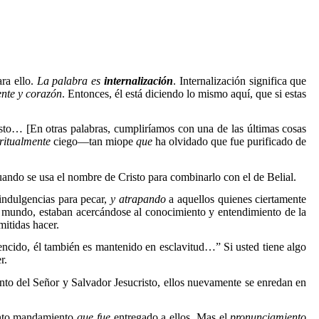
ra ello.
La palabra es
internalización
. Internalización significa que
ente y corazón
. Entonces, él está diciendo lo mismo aquí, que si estas
isto… [En otras palabras, cumpliríamos con una de las últimas cosas
iritualmente
ciego—tan miope
que
ha olvidado que fue purificado de
ando se usa el nombre de Cristo para combinarlo con el de Belial.
indulgencias para pecar,
y atrapando
a aquellos quienes ciertamente
l mundo, estaban acercándose al conocimiento y entendimiento de la
mitidas hacer.
ncido, él también es mantenido en esclavitud
…” Si usted tiene algo
r.
to del Señor y Salvador Jesucristo, ellos nuevamente se enredan en
santo mandamiento
que fue
entregado a ellos.
Mas el
pronunciamiento