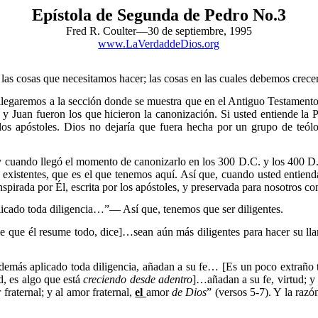
Epístola de Segunda de Pedro No.3
Fred R. Coulter—30 de septiembre, 1995
www.LaVerdaddeDios.org
as cosas que necesitamos hacer; las cosas en las cuales debemos crecer 
egaremos a la sección donde se muestra que en el Antiguo Testamento h
 Juan fueron los que hicieron la canonización. Si usted entiende la 
los apóstoles. Dios no dejaría que fuera hecha por un grupo de teó
cuando llegó el momento de canonizarlo en los 300 D.C. y los 400 D.C
existentes, que es el que tenemos aquí. Así que, cuando usted entienda
pirada por Él, escrita por los apóstoles, y preservada para nosotros 
icado toda diligencia…”— Así que, tenemos que ser diligentes.
e que él resume todo, dice]…sean aún más diligentes para hacer su 
ás aplicado toda diligencia, añadan a su fe… [Es un poco extraño tra
ad, es algo que está
creciendo desde adentro
]…añadan a su fe, virtud; y
 fraternal; y al amor fraternal,
el
amor
de Dios
” (versos 5-7). Y la razó