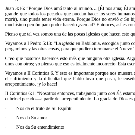
Juan 3:16: “Porque Dios amó tanto al mundo… [Él nos ama; Él ama 
grande que todos los pecados que puedan hacer los seres humanos
morir), sino pueda tener vida eterna. Porque Dios no envió
a
Su hi
muchísimo perdón para poder hacerlo ¿verdad? Entonces, así es c
Pienso que tal vez somos una de las pocas iglesias que hacen esto q
Vayamos a I Pedro 5:13: “La
iglesia
en Babilonia, escogida junto 
pergaminos y las otras cosas, para que pudiera terminarse el Nuev
Creo que nosotros hacemos esto más que ninguna otra iglesia. Algu
unos con otros; yo pienso que eso es totalmente incorrecto. Esta esc
Vayamos a II Corintios 6. Y esto es importante porque nos muestra
el sufrimiento y la dificultad que Pablo tuvo que pasar, le en
arrepentimiento, ¡y lo hace!
II Corintios 6:1: “Nosotros entonces, trabajando junto
con Él
, estam
cubrir el pecado—a partir del arrepentimiento. La gracia de Dios es
·
Nos da el fruto de Su Espíritu
·
Nos da Su amor
·
Nos da Su entendimiento