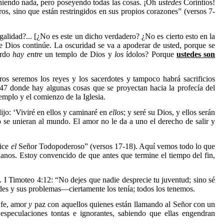
niendo nada, pero poseyendo todas las cosas.
¡Oh
ustedes
Corintios!
os, sino que están restringidos en sus propios corazones” (versos 7-
galidad?... [¿No es este un dicho verdadero? ¿No es cierto esto en la
e Dios continúe. La oscuridad se va a apoderar de usted, porque se
erdo
hay entre
un templo de Dios y
los
ídolos? Porque
ustedes son
os seremos los reyes y los sacerdotes y tampoco habrá sacrificios
0-47 donde hay algunas cosas que se proyectan hacia la profecía del
emplo y el comienzo de la Iglesia.
jo: ‘Viviré en ellos y caminaré en
ellos
; y seré su Dios, y ellos serán
se unieran al mundo. El amor no le da a uno el derecho de salir y
dice
el
Señor Todopoderoso” (versos 17-18). Aquí vemos todo lo que
ianos. Estoy convencido de que antes que termine el tiempo del fin,
 I Timoteo 4:12: “No dejes que nadie desprecie tu juventud; sino sé
tades y sus problemas—ciertamente los tenía; todos los tenemos.
, fe, amor
y
paz con aquellos quienes están llamando al Señor con un
peculaciones tontas e ignorantes, sabiendo que ellas engendran