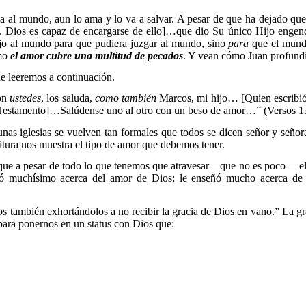
al mundo, aun lo ama y lo va a salvar. A pesar de que ha dejado que
. Dios es capaz de encargarse de ello]…que dio Su único Hijo engend
jo al mundo para que pudiera juzgar al mundo, sino
para
que el mundo
omo
el amor cubre una multitud de pecados
. Y vean cómo Juan profundi
ue leeremos a continuación.
con
ustedes
, los saluda,
como también
Marcos, mi hijo… [Quien escribió e
o Testamento]…Salúdense uno al otro con un beso de amor…” (Versos 1
nas iglesias se vuelven tan formales que todos se dicen señor y seño
ritura nos muestra el tipo de amor que debemos tener.
 que a pesar de todo lo que tenemos que atravesar—que no es poco— e
señó muchísimo acerca del amor de Dios; le enseñó mucho acerca de 
os también exhortándolos a no recibir la gracia de Dios en vano.” La gr
 para ponernos en un status con Dios que: