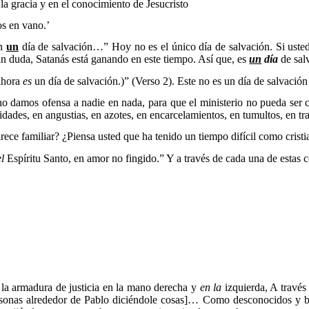
la gracia y en el conocimiento de Jesucristo
os en vano.’
en
un
día de salvación
…” Hoy no es el único día de salvación. Si usted
in duda, Satanás está ganando en este tiempo. Así que, es
un
día
de sal
ahora
es
un día de salvación.)
” (Verso 2). Este no es un día de salvació
o damos ofensa a nadie en nada, para que el ministerio no pueda ser 
idades, en angustias
,
en azotes, en encarcelamientos, en tumultos, en tra
ce familiar? ¿Piensa usted que ha tenido un tiempo difícil como cristi
el
Espíritu Santo, en amor no fingido
.” Y a través de cada una de estas 
 la armadura de justicia en la mano derecha y
en la
izquierda,
A través
onas alrededor de Pablo diciéndole cosas]…
Como desconocidos y bi