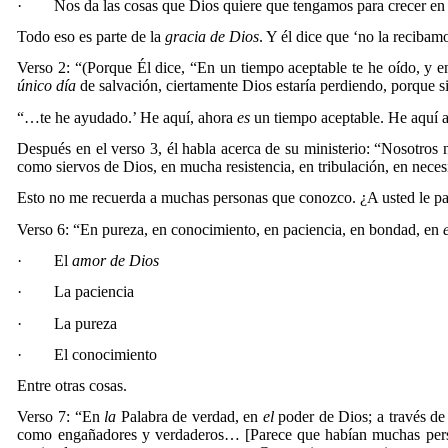
·
Nos da las cosas que Dios quiere que tengamos para crecer en 
Todo eso es parte de la
gracia de Dios
. Y él dice que ‘no la recibam
Verso 2: “
(Porque Él dice, “En un tiempo aceptable te he oído, y 
único día
de salvación, ciertamente Dios estaría perdiendo, porque s
“…
te he ayudado.
’
He aquí, ahora
es
un tiempo aceptable
.
He aquí 
Después en el verso 3, él habla acerca de su ministerio: “
Nosotros n
como siervos de Dios, en mucha resistencia, en tribulación, en neces
Esto no me recuerda a muchas personas que conozco. ¿A usted le pare
Verso 6: “
En pureza, en conocimiento, en paciencia, en bondad, en
·
El
amor de Dios
·
La paciencia
·
La pureza
·
El conocimiento
Entre otras cosas.
Verso 7: “
En
la
Palabra de verdad, en
el
poder de Dios; a través de
como engañadores y verdaderos
… [Parece que habían muchas pers