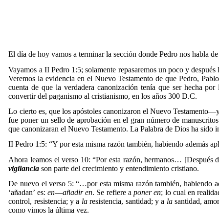
El día de hoy vamos a terminar la sección donde Pedro nos habla de l
Vayamos a II Pedro 1:5; solamente repasaremos un poco y después ll
Veremos la evidencia en el Nuevo Testamento de que Pedro, Pablo y
cuenta de que la verdadera canonización tenía que ser hecha por 
convertir del paganismo al cristianismo, en los años 300 D.C.
Lo cierto es, que los apóstoles canonizaron el Nuevo Testamento—y 
fue poner un sello de aprobación en el gran número de manuscritos 
que canonizaran el Nuevo Testamento. La Palabra de Dios ha sido ins
II Pedro 1:5: “
Y por esta misma razón también, habiendo además apl
Ahora leamos el verso 10: “Por esta razón, hermanos… [Después d
vigilancia
son parte del crecimiento y entendimiento cristiano.
De nuevo el verso 5: “…por esta misma razón también, habiendo adem
‘añadan’ es:
en
—
añadir en
. Se refiere a
poner en
; lo cual en realid
control, resistencia; y a
la
resistencia, santidad; y a
la
santidad, amor
como vimos la última vez.