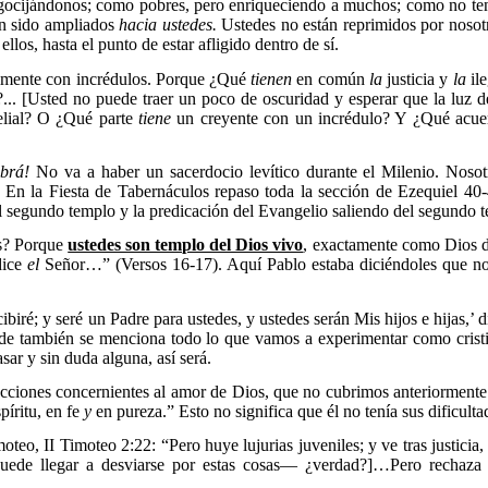
egocijándonos; como pobres, pero enriqueciendo a muchos; como no te
an sido ampliados
hacia ustedes.
Ustedes no están reprimidos por nosotr
llos, hasta el punto de estar afligido dentro de sí.
almente con incrédulos. Porque ¿Qué
tienen
en común
la
justicia y
la
ile
... [Usted no puede traer un poco de oscuridad y esperar que la luz d
lial? O ¿Qué parte
tiene
un creyente con un incrédulo? Y ¿Qué acu
abrá!
No va a haber un sacerdocio levítico durante el Milenio. Nosotr
s? En la Fiesta de Tabernáculos repaso toda la sección de Ezequiel 4
el segundo templo y la predicación del Evangelio saliendo del segundo t
s? Porque
ustedes son templo del Dios vivo
, exactamente como Dios di
 dice
el
Señor…” (Versos 16-17). Aquí Pablo estaba diciéndoles que no 
; y seré un Padre para ustedes, y ustedes serán Mis hijos e hijas,’ 
onde también se menciona todo lo que vamos a experimentar como crist
ar y sin duda alguna, así será.
cciones concernientes al amor de Dios, que no cubrimos anteriormente.
píritu, en fe
y
en pureza.” Esto no significa que él no tenía sus dificul
eo, II Timoteo 2:22: “Pero huye lujurias juveniles; y ve tras justicia
de llegar a desviarse por estas cosas— ¿verdad?]…Pero rechaza es