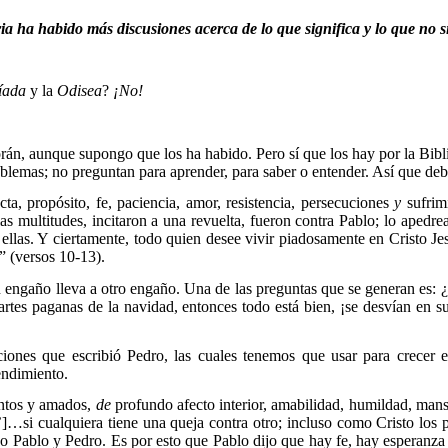
oria ha habido más discusiones acerca de lo que significa y lo que no 
líada
y la
Odisea
?
¡No!
rán, aunque supongo que los ha habido. Pero sí que los hay por la Biblia
blemas; no preguntan para aprender, para saber o entender. Así que deb
a, propósito, fe, paciencia, amor, resistencia,
persecuciones
y
sufrim
s multitudes, incitaron a una revuelta, fueron contra Pablo; lo apedrea
ellas.
Y ciertamente, todo quien desee vivir piadosamente en Cristo Je
” (versos 10-13).
 engaño lleva a otro engaño. Una de las preguntas que se generan es: 
rtes paganas de la navidad, entonces todo está bien, ¡se desvían en s
ones que escribió Pedro, las cuales tenemos que usar para crecer e
endimiento.
antos y amados,
de
profundo afecto interior, amabilidad, humildad, ma
]…si cualquiera tiene una queja contra otro; incluso como Cristo los
do Pablo y Pedro. Es por esto que Pablo dijo que hay fe, hay espera