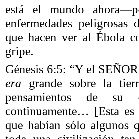
está el mundo ahora—po
enfermedades peligrosas 
que hacen ver al Ébola c
gripe.
Génesis 6:5: “
Y el SEÑOR v
era
grande sobre la tier
pensamientos de su
continuamente… [Esta es 
que habían sólo algunos 
toda una civilización t