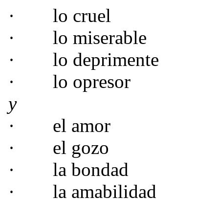
·
lo cruel
·
lo miserable
·
lo deprimente
·
lo opresor
y
·
el amor
·
el gozo
·
la bondad
·
la amabilidad