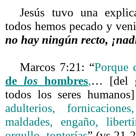
Jesús tuvo una explic
todos hemos pecado y venid
no hay ningún recto, ¡nadi
Marcos 7:21: “
Porque 
de
los
hombres
,
… [del g
todos los seres humanos
adulterios, fornicaciones
maldades, engaño, libert
orgullo, tonterías
” (vs 21-