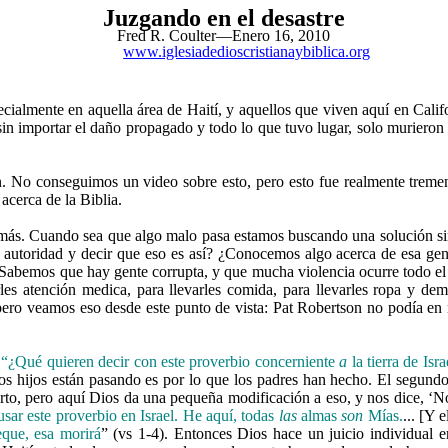
Juzgando en el desastre
Fred R. Coulter—Enero 16, 2010
www.iglesiadedioscristianaybiblica.org
pecialmente en aquella área de Haití, y aquellos que viven aquí en Cal
in importar el daño propagado y todo lo que tuvo lugar, solo murieron 
n. No conseguimos un video sobre esto, pero esto fue realmente tremend
acerca de la Biblia.
más. Cuando sea que algo malo pasa estamos buscando una solución sim
 autoridad y decir que eso es así? ¿Conocemos algo acerca de esa ge
 Sabemos que hay gente corrupta, y que mucha violencia ocurre todo el
les atención medica, para llevarles comida, para llevarles ropa y de
 pero veamos eso desde este punto de vista: Pat Robertson no podía en 
“¿Qué quieren decir con este proverbio concerniente
a
la tierra de Isr
 los hijos están pasando es por lo que los padres han hecho. El segun
rto, pero aquí Dios da una pequeña modificación a eso, y nos dice, ‘No
sar este proverbio en Israel. He aquí, todas
las
almas
son
Mías.
... [Y 
eque, esa morirá
” (vs 1-4). Entonces Dios hace un juicio individual