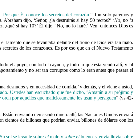
..
Por que Él conoce los secretos del corazón.
” Tan solo paremos y
Abraham dijo, ‘Señor, ¿la destruirás si hay 50 rectos?’
‘No, no la
z, ¿qué si hay 10?’ Él dijo, ‘No, no lo haré.’ Ven, entonces Dios es
i el lamento que se levantaba delante del trono de Dios era tan malo.
 los secretos de los corazones. Es por eso que en el Nuevo Testamento
o el apoyo, con toda la ayuda, y todo lo que esta yendo allí, y tal
mportamiento y no ser tan corruptos como lo eran antes que pasara el
mana desnudos y en necesidad de comida,’ y demás, y él viene a usted,
stado. Ustedes han escuchado que fue dicho, ‘Amarán a su prójimo y
y oren por aquellos que maliciosamente los usan y persiguen
” (vs 42-
 Están enviando demasiado dinero allí, las Naciones Unidas enviará
en cientos de billones que podrían enviar, billones de dólares con los
 Su sol se levante sobre
el
malo y
sobre el
bueno, y envía lluvia sobre