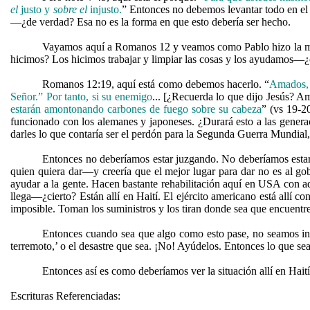
el
justo y
sobre el
injusto.
” Entonces no debemos levantar todo en el 
—¿de verdad? Esa no es la forma en que esto debería ser hecho.
Vayamos aquí a Romanos 12 y veamos como Pablo hizo la mism
hicimos? Los hicimos trabajar y limpiar las cosas y los ayudamos—
Romanos 12:19, aquí está como debemos hacerlo. “
Amados,
Señor.” Por tanto, si su enemigo
... [¿Recuerda lo que dijo Jesús? Am
estarán amontonando carbones de fuego sobre su cabeza
” (vs 19-2
funcionado con los alemanes y japoneses. ¿Durará esto a las genera
darles lo que contaría ser el perdón para la Segunda Guerra Mundial, 
Entonces no deberíamos estar juzgando. No deberíamos estar
quien quiera dar—y creería que el mejor lugar para dar no es al go
ayudar a la gente. Hacen bastante rehabilitación aquí en USA con aqu
llega—¿cierto? Están allí en Haití. El ejército americano está allí 
imposible. Toman los suministros y los tiran donde sea que encuentre
Entonces cuando sea que algo como esto pase, no seamos inse
terremoto,’ o el desastre que sea. ¡No! Ayúdelos. Entonces lo que se
Entonces así es como deberíamos ver la situación allí en Haití
Escrituras Referenciadas: