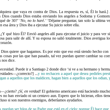
ualquiera que vaya en contra de Dios. La respuesta es, sí, Él lo hará.] .
 Dios cuando Dios estaba enviando los angeles a Sodoma y Gomorra. 
qué de 30?’ ‘
No, no lo haré.’
‘Déjame preguntar, tan solo la ultima ve
esa área y Dios iba a ejecutar Su juicio sobre ella.
¿Y qué hizo Él? Envió angeles allí para ejecutar el juicio y para ver s
posa para salir de allí. Y su esposa no salió totalmente. Dios averigua
 corazón.
os quiere que hagamos. Es por esto que eso está siendo hecho con tod
y las cosas por las que han pasado, tal vez puedan querer cambiar su co
 nos dice.
n necesidad. Puede ir a Santiago 2 donde dice ‘si ve a su hermano y her
cesidades—¿correcto?] ...
y no rechacen a aquel que desea pedirles pre
gan a aquellos que los maldicen, hagan bien a aquellos que los odian, 
los—¿cierto?
¡Sí, en verdad!
El gobierno americano está haciendo mucho.
bes no han enviado ni un centavo aun. Espero que lo hicieran, ellos tien
luso si son nuestros enemigos, deberíamos ayudarlos.
s puedan ser hijos de su Padre que
está
en el cielo; porque Él hace que