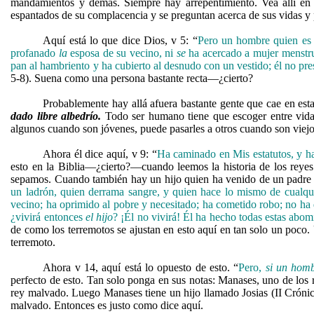
mandamientos y demás. Siempre hay arrepentimiento. Vea allí en H
espantados de su complacencia y se preguntan acerca de sus vidas y
Aquí está lo que dice Dios, v 5: “
Pero un hombre quien es
profanado
la
esposa de su vecino, ni
se
ha acercado a mujer menstr
pan al hambriento y ha cubierto al desnudo con un vestido; él no pr
5-8). Suena como una persona bastante recta—¿cierto?
Probablemente hay allá afuera bastante gente que cae en est
dado libre albedrío.
Todo ser humano tiene que escoger entre vida
algunos cuando son jóvenes, puede pasarles a otros cuando son viejo
Ahora él dice aquí, v 9: “
Ha caminado en Mis estatutos, y ha
esto en la Biblia—¿cierto?—cuando leemos la historia de los reyes 
sepamos. Cuando también hay un hijo quien ha venido de un padre ma
un ladrón, quien derrama sangre, y quien hace lo mismo de cualq
vecino; ha oprimido al pobre y necesitado; ha cometido robo; no ha
¿vivirá entonces
el hijo
? ¡Él no vivirá! Él ha hecho todas estas abom
de como los terremotos se ajustan en esto aquí en tan solo un poco
terremoto.
Ahora v 14, aquí está lo opuesto de esto. “
Pero,
si un hom
perfecto de esto. Tan solo ponga en sus notas: Manases, uno de los 
rey malvado. Luego Manases tiene un hijo llamado Josias (II Crónica
malvado. Entonces es justo como dice aquí.