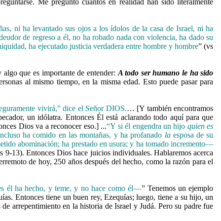
reguntarse. Me pregunto cuantos en realidad han sido literalmente
s, ni ha levantado sus ojos a los ídolos de la casa de Israel, ni ha
deudor de regreso a él, no ha robado nada con violencia, ha dado su
iniquidad, ha ejecutado justicia verdadera entre hombre y hombre
” (vs
y algo que es importante de entender:
A todo ser humano le ha sido
personas al mismo tiempo, en la misma edad. Esto puede pasar para
seguramente vivirá,” dice el Señor DIOS.
… [Y también encontramos
pecador, un idólatra. Entonces Él está aclarando todo aquí para que
nces Dios va a reconocer eso.] ...
“Y si él engendra un hijo
quien es
ncluso ha comido en las montañas, y ha profanado
la
esposa de su
cometido abominación; ha prestado en usura; y ha tomado incremento—
vs 9-13). Entonces Dios hace juicios individuales. Hablaremos acerca
terremoto de hoy, 250 años después del hecho, como la razón para el
es él ha hecho, y teme, y no hace como él—
” Tenemos un ejemplo
as. Entonces tiene un buen rey, Ezequías; luego, tiene a su hijo, un
e arrepentimiento en la historia de Israel y Judá. Pero su padre fue