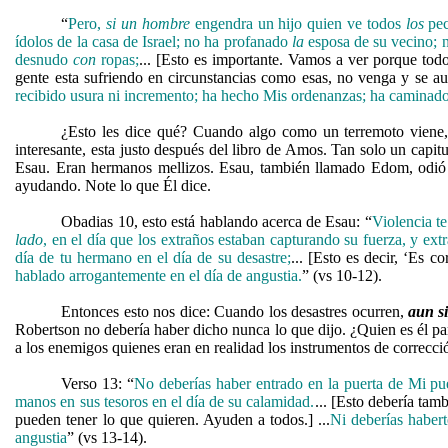
“
Pero,
si un hombre
engendra un hijo quien ve todos
los
pec
ídolos de la casa de Israel; no ha profanado
la
esposa de su vecino; n
desnudo
con
ropas;
... [Esto es importante. Vamos a ver porque todo
gente esta sufriendo en circunstancias como esas, no venga y se aut
recibido usura ni incremento; ha hecho Mis ordenanzas; ha caminado 
¿Esto les dice qué? Cuando algo como un terremoto viene
interesante, esta justo después del libro de Amos. Tan solo un capit
Esau. Eran hermanos mellizos. Esau, también llamado Edom, odió a
ayudando. Note lo que Él dice.
Obadias 10, esto está hablando acerca de Esau: “
Violencia te
lado
, en el día que los extraños estaban capturando su fuerza, y ext
día de tu hermano en el día de su desastre;
... [Esto es decir, ‘Es co
hablado arrogantemente en el día de angustia.
” (vs 10-12).
Entonces esto nos dice: Cuando los desastres ocurren,
aun si
Robertson no debería haber dicho nunca lo que dijo. ¿Quien es él pa
a los enemigos quienes eran en realidad los instrumentos de correcc
Verso 13: “
No deberías haber entrado en la puerta de Mi pue
manos en sus tesoros en el día de su calamidad.
... [Esto debería tam
pueden tener lo que quieren. Ayuden a todos.] ...
Ni deberías habert
angustia
” (vs 13-14).