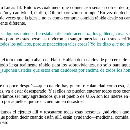
 Lucas 13. Entonces cualquiera que comience a señalar con el dedo y 
ión y cautividad, él dijo, ‘Oh, mi corazón se rompe.’ En vez de decir, 
 de veces que la iglesia no es como comprar comida rápida desde su carr
ente diferente.
es algunos quienes Le estaban diciendo acerca
de
los galileos, cuya sa
o porque estas personas tuvieron su sangre mezclada con sus sacrific
odos los galileos, porque padecieron tales cosas? Yo les digo
que
no; pe
el terremoto aquí abajo en Haití. Habían demasiados de pie cerca de un
todo llega realmente rápido para los sobrevivientes, no solo para aq
ó, ¿suponen ustedes que estos eran deudores por encima de todos los 
ré un poco después—que cuando hay guerra o calamidad como esa, sig
as, va a estar desesperado. Y si ellos no pueden enterrar todos esos cuer
eríamos ser muy agradecidos que el pueblo de USA son los lideres en 
 por aquellos que se encuentran en desastres.
mos el ejército allí y rescataron todas esas personas, ¿adivinen qu
e podían decir cuando están allí, están ayudando—medicina, comida, ro
r eso.