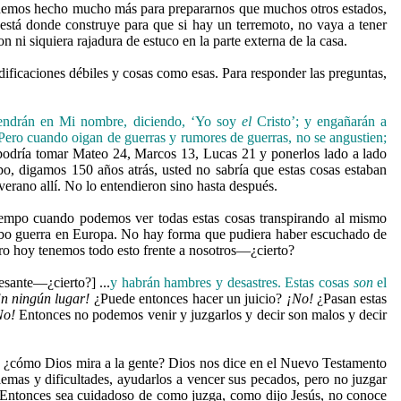
, hemos hecho mucho más para prepararnos que muchos otros estados,
 está donde construye para que si hay un terremoto, no vaya a tener
i siquiera rajadura de estuco en la parte externa de la casa.
dificaciones débiles y cosas como esas. Para responder las preguntas,
 vendrán en Mi nombre, diciendo, ‘Yo soy
el
Cristo’; y engañarán a
Pero cuando oigan de guerras y rumores de guerras, no se angustien;
 podría tomar Mateo 24, Marcos 13, Lucas 21 y ponerlos lado a lado
mpo, digamos 150 años atrás, usted no sabría que estas cosas estaban
erano allí. No lo entendieron sino hasta después.
tiempo cuando podemos ver todas estas cosas transpirando al mismo
 hubo guerra en Europa. No hay forma que pudiera haber escuchado de
ero hoy tenemos todo esto frente a nosotros—¿cierto?
resante—¿cierto?] ...
y habrán hambres y desastres. Estas cosas
son
el
n ningún lugar!
¿Puede entonces hacer un juicio?
¡No!
¿Pasan estas
No!
Entonces no podemos venir y juzgarlos y decir son malos y decir
: ¿cómo Dios mira a la gente? Dios nos dice en el Nuevo Testamento
as y dificultades, ayudarlos a vencer sus pecados, pero no juzgar
. Entonces sea cuidadoso de como juzga, como dijo Jesús, no conoce