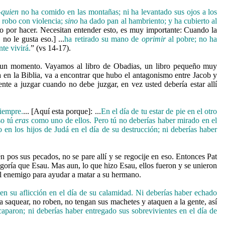
—
quien
no ha comido en las montañas; ni ha levantado sus ojos a los
 robo con violencia;
sino
ha dado pan al hambriento; y ha cubierto al
cto por hacer. Necesitan entender esto, es muy importante: Cuando la
o le gusta eso.] ...
ha retirado su mano de
oprimir
al pobre; no ha
te vivirá.
” (vs 14-17).
n un momento. Vayamos al libro de Obadias, un libro pequeño muy
ia en la Biblia, va a encontrar que hubo el antagonismo entre Jacob y
e a juzgar cuando no debe juzgar, en vez usted debería estar allí
siempre.
... [Aquí esta porque]: ...
En el día de tu estar de pie en el otro
so tú
eras
como uno de ellos. Pero tú no deberías haber mirado en el
o en los hijos de Judá en el día de su destrucción; ni deberías haber
n pos sus pecados, no se pare allí y se regocije en eso. Entonces Pat
goría que Esau. Mas aun, lo que hizo Esau, ellos fueron y se unieron
al enemigo para ayudar a matar a su hermano.
en su aflicción en el día de su calamidad. Ni deberías haber echado
 a saquear, no roben, no tengan sus machetes y ataquen a la gente, así
caparon; ni deberías haber entregado sus sobrevivientes en el día de