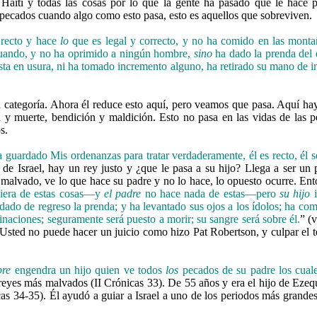
aití y todas las cosas por lo que la gente ha pasado que le hace p
 pecados cuando algo como esto pasa, esto es aquellos que sobreviven.
 recto y hace
lo
que es legal y correcto, y no ha comido en las montaña
uando, y no ha oprimido a ningún hombre,
sino
ha dado la prenda del 
esta en usura, ni ha tomado incremento alguno, ha retirado su mano de 
a categoría. Ahora él reduce esto aquí, pero veamos que pasa. Aquí ha
 y muerte, bendición y maldición. Esto no pasa en las vidas de las 
s.
 guardado Mis ordenanzas para tratar verdaderamente, él es recto, él 
de Israel, hay un rey justo y ¿que le pasa a su hijo? Llega a ser un 
lvado, ve lo que hace su padre y no lo hace, lo opuesto ocurre. Ento
uiera de estas cosas—y
el padre
no hace nada de estas—pero
su hijo
i
 dado de regreso la prenda; y ha levantado sus ojos a los ídolos; ha 
inaciones; seguramente será puesto a morir; su sangre será sobre él.
” (
. Usted no puede hacer un juicio como hizo Pat Robertson, y culpar el 
bre
engendra un hijo quien ve todos
los
pecados de su padre los cual
reyes más malvados (II Crónicas 33). De 55 años y era el hijo de Ezequí
s 34-35). Él ayudó a guiar a Israel a uno de los periodos más grandes d