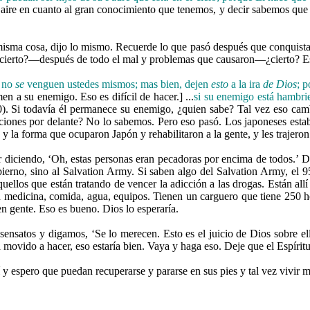
aire en cuanto al gran conocimiento que tenemos, y decir sabemos que 
a cosa, dijo lo mismo. Recuerde lo que pasó después que conquistamo
¿cierto?—después de todo el mal y problemas que causaron—¿cierto? Es
 no
se
venguen ustedes mismos; mas bien, dejen
esto
a la ira
de Dios
; p
en a su enemigo. Eso es difícil de hacer.] ...
si su enemigo está hambrie
0). Si todavía él permanece su enemigo, ¿quien sabe? Tal vez eso ca
ciones por delante? No lo sabemos. Pero eso pasó. Los japoneses esta
y la forma que ocuparon Japón y rehabilitaron a la gente, y les trajeron 
 diciendo, ‘Oh, estas personas eran pecadoras por encima de todos.’ D
bierno, sino al Salvation Army. Si saben algo del Salvation Army, el 
ellos que están tratando de vencer la adicción a las drogas. Están all
con medicina, comida, agua, equipos. Tienen un carguero que tiene 250 he
n gente. Eso es bueno. Dios lo esperaría.
nsatos y digamos, ‘Se lo merecen. Esto es el juicio de Dios sobre ell
a movido a hacer, eso estaría bien. Vaya y haga eso. Deje que el Espíri
 y espero que puedan recuperarse y pararse en sus pies y tal vez vivir m