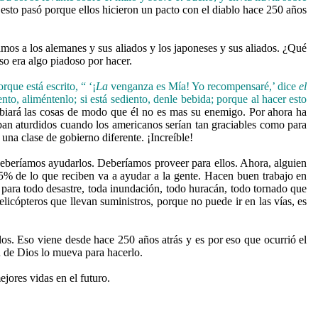
esto pasó porque ellos hicieron un pacto con el diablo hace 250 años
s a los alemanes y sus aliados y los japoneses y sus aliados. ¿Qué
o era algo piadoso por hacer.
orque está escrito, “ ‘¡
La
venganza es Mía! Yo recompensaré,’ dice
el
nto, aliméntenlo; si está sediento, denle bebida; porque al hacer esto
mbiará las cosas de modo que él no es mas su enemigo. Por ahora ha
ban aturdidos cuando los americanos serían tan graciables como para
una clase de gobierno diferente. ¡Increíble!
eberíamos ayudarlos. Deberíamos proveer para ellos. Ahora, alguien
95% de lo que reciben va a ayudar a la gente. Hacen buen trabajo en
í para todo desastre, toda inundación, todo huracán, todo tornado que
licópteros que llevan suministros, porque no puede ir en las vías, es
os. Eso viene desde hace 250 años atrás y es por eso que ocurrió el
tu de Dios lo mueva para hacerlo.
ejores vidas en el futuro.