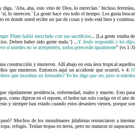
diga, ‘Aha, aha, esto vino de Dios, lo merecían.’ Incluso Jeremías,
‘sí, lo merecen.’ La gente hace eso todo el tiempo: Les gusta buscar
o en donde usted recibe un par de cosas y todo está bien y continua.
ngre Pilato había mezclado con sus sacrificios.
.. [La gente estaba de
ios. Deben haber sido gente mala.’] ...
Y Jesús respondió
y
les dijo,
ro si ustedes no se arrepienten, todos perecerán igualmente
” (vs 1-3)
a construcción y murieron. Allí abajo en esta área tropical aquellos
uellos que murieron. Entonces aquí un accidente que ocurrió, v 4:
O
hombres que moraban en Jerusalén? Yo les digo
que
no; pero si ustedes
ue rápidamente pestilencia, enfermedad, males y muerte. Esto pasa
pos, como dijeron en el reporte, el hedor tan solo cuelga en el aire de
esto y siempre han estado cuando estos desastres vienen, porque son
e pasó? Muchos de los musulmanes jidahistas renunciaron a intentar
pa, refugio. Tenían tropas en tierra, pero no mataron ni saquearon.