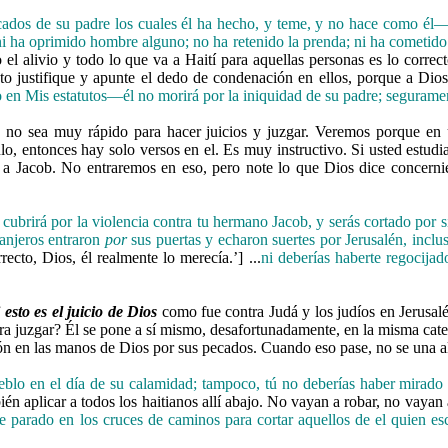
ados de su padre los cuales él ha hecho, y teme, y no hace como él
i ha oprimido hombre alguno; no ha retenido la prenda; ni ha cometido
 el alivio y todo lo que va a Haití para aquellas personas es lo corre
o justifique y apunte el dedo de condenación en ellos, porque a Dios n
en Mis estatutos—él no morirá por la iniquidad de su padre; seguramen
, no sea muy rápido para hacer juicios y juzgar. Veremos porque e
ulo, entonces hay solo versos en el. Es muy instructivo. Si usted estud
 Jacob. No entraremos en eso, pero note lo que Dios dice concernient
 cubrirá por la violencia contra tu hermano Jacob, y serás cortado por 
ranjeros entraron
por
sus puertas y echaron suertes por Jerusalén, inclu
rrecto, Dios, él realmente lo merecía.’] ...
ni deberías haberte regocijad
 esto es el juicio de Dios
como fue contra Judá y los judíos en Jerusalé
ra juzgar? Él se pone a sí mismo, desafortunadamente, en la misma cate
ión en las manos de Dios por sus pecados. Cuando eso pase, no se una 
blo en el día de su calamidad; tampoco, tú no deberías haber mirado 
bién aplicar a todos los haitianos allí abajo. No vayan a robar, no vayan
e parado en los cruces de caminos para cortar aquellos de el quien es