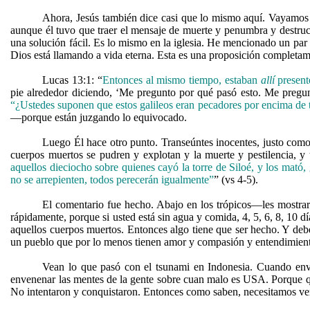
Ahora, Jesús también dice casi que lo mismo aquí. Vayamos a
aunque él tuvo que traer el mensaje de muerte y penumbra y destrucc
una solución fácil. Es lo mismo en la iglesia. He mencionado un par
Dios está llamando a vida eterna. Esta es una proposición completam
Lucas 13:1: “
Entonces al mismo tiempo, estaban
allí
present
pie alrededor diciendo, ‘Me pregunto por qué pasó esto. Me pregunt
“¿Ustedes suponen que estos galileos eran pecadores por encima de t
—porque están juzgando lo equivocado.
Luego Él hace otro punto. Transeúntes inocentes, justo como 
cuerpos muertos se pudren y explotan y la muerte y pestilencia, y 
aquellos dieciocho sobre quienes cayó la torre de Siloé, y los mat
no se arrepienten, todos perecerán igualmente”
” (vs 4-5).
El comentario fue hecho. Abajo en los trópicos—les mostra
rápidamente, porque si usted está sin agua y comida, 4, 5, 6, 8, 10 dí
aquellos cuerpos muertos. Entonces algo tiene que ser hecho. Y deb
un pueblo que por lo menos tienen amor y compasión y entendimiento
Vean lo que pasó con el tsunami en Indonesia. Cuando envia
envenenar las mentes de la gente sobre cuan malo es USA. Porque qu
No intentaron y conquistaron. Entonces como saben, necesitamos ve