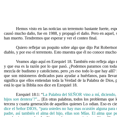
Hemos visto en las noticias un terremoto bastante fuerte, es
causó mucho daño, fue en 1988, y propagó el daño. Pero en aquel, s
han muerto. Tendremos que esperar y ver el conteo final.
Quiero reflejar un poquito sobre algo que dijo Pat Robertso
diablo, y por eso el terremoto. Esto muestra que él no conoce mucho 
Veamos algo aquí en Ezequiel 18. También esto refleja algo 
y que esa es la razón por lo que pasó. ¿Podemos pararnos con toda
mezcla de budismo y catolicismo, pero ¿es eso todo lo que hay allí?
que son misioneros dedicados para ayudar a huérfanos, para llevar
significa que ellos entiendan toda la Verdad de la Palabra de Dios,
está lo que la Biblia nos dice en Ezequiel 18.
Ezequiel 18:1: “
La Palabra del SEÑOR vino a mí, diciendo, 
hijos
son
dentera’?”
... [En otras palabras, todos los problemas que
tercera y cuarta generación de aquellos quienes Lo odian. Eso es cie
dice el Señor DIOS, “para ustedes no hay mas
ocasión
alguna para u
padre, así también el alma del hijo, ellas son Mías. El alma que p