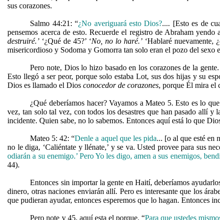
sus corazones.
Salmo 44:21: “
¿No averiguará esto Dios?
.... [Esto es de c
pensemos acerca de esto. Recuerde el registro de Abraham yendo a
destruiré.’
‘¿
Qué de 45?’ ‘
No, no lo haré.’
‘Hablaré nuevamente, ¿
misericordioso y Sodoma y Gomorra tan solo eran el pozo del sexo en 
Pero note, Dios lo hizo basado en los corazones de la gente. 
Esto llegó a ser peor, porque solo estaba Lot, sus dos hijas y su es
Dios es llamado el Dios
conocedor de corazones
, porque Él mira el
¿Qué deberíamos hacer? Vayamos a Mateo 5. Esto es lo que Di
vez, tan solo tal vez, con todos los desastres que han pasado allí 
incidente. Quien sabe, no lo sabemos. Entonces aquí está lo que Dios
Mateo 5: 42: “
Denle a aquel que les pida
... [o al que esté e
no le diga, ‘Caliéntate y llénate,’ y se va. Usted provee para sus ne
odiarán a su enemigo.’ Pero Yo les digo, amen a sus enemigos, bendi
44).
Entonces sin importar la gente en Haití, deberíamos ayudar
dinero, otras naciones enviarán allí. Pero es interesante que los ára
que pudieran ayudar, entonces esperemos que lo hagan. Entonces inc
Pero note v 45, aquí esta el porque. “
Para que ustedes mismo