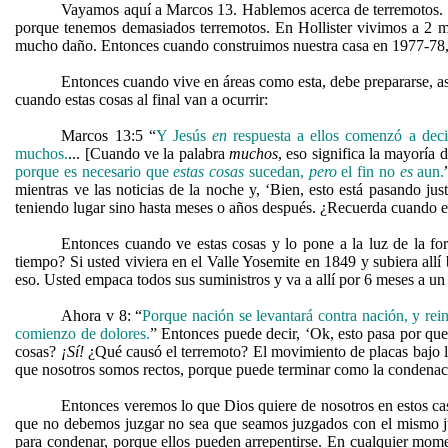
Vayamos aquí a Marcos 13. Hablemos acerca de terremotos. T
porque tenemos demasiados terremotos. En Hollister vivimos a 2 mil
mucho daño. Entonces cuando construimos nuestra casa en 1977-78, as
Entonces cuando vive en áreas como esta, debe prepararse, así
cuando estas cosas al final van a ocurrir:
Marcos 13:5 “
Y Jesús
en
respuesta a ellos comenzó a dec
muchos.
... [Cuando ve la palabra
muchos
, eso significa la mayoría d
porque es necesario que
estas cosas
sucedan,
pero
el fin no
es
aun.
mientras ve las noticias de la noche y, ‘Bien, esto está pasando ju
teniendo lugar sino hasta meses o años después. ¿Recuerda cuando es
Entonces cuando ve estas cosas y lo pone a la luz de la f
tiempo? Si usted viviera en el Valle Yosemite en 1849 y subiera al
eso. Usted empaca todos sus suministros y va a allí por 6 meses a un
Ahora v 8: “
Porque nación se levantará contra nación, y rein
comienzo de dolores.
” Entonces puede decir, ‘Ok, esto pasa por que
cosas?
¡Sí!
¿Qué causó el terremoto? El movimiento de placas bajo l
que nosotros somos rectos, porque puede terminar como la condenaci
Entonces veremos lo que Dios quiere de nosotros en estos c
que no debemos juzgar no sea que seamos juzgados con el mismo ju
para condenar, porque ellos pueden arrepentirse. En cualquier mom