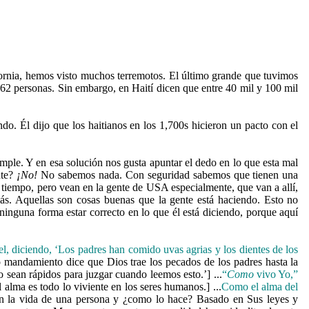
ifornia, hemos visto muchos terremotos. El último grande que tuvimos
62 personas. Sin embargo, en Haití dicen que entre 40 mil y 100 mil
o. Él dijo que los haitianos en los 1,700s hicieron un pacto con el
ple. Y en esa solución nos gusta apuntar el dedo en lo que esta mal
nte?
¡No!
No sabemos nada. Con seguridad sabemos que tienen una
 tiempo, pero vean en la gente de USA especialmente, que van a allí,
más. Aquellas son cosas buenas que la gente está haciendo. Esto no
ninguna forma estar correcto en lo que él está diciendo, porque aquí
ael, diciendo, ‘Los padres han comido uvas agrias y los dientes de los
do mandamiento dice que Dios trae los pecados de los padres hasta la
 sean rápidos para juzgar cuando leemos esto.’] ...
“
Como
vivo Yo,”
el alma es todo lo viviente en los seres humanos.] ...
Como el alma del
 en la vida de una persona y ¿como lo hace? Basado en Sus leyes y