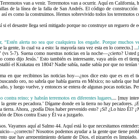
erremotos van a venir. Terremotos van a ocurrir. Aquí en California
las de la línea de la falla de San Andrés. El código de construcción
í es como la construimos. Hemos sobrevivido todos los terremotos con n
 si el desastre llega será mitigado porque no construye un reguero de e
ir, “Estén alerta no sea que cualquiera los engañe. Porque muchos
e la gente, lo cual va a esto: la mayoría rara vez esta en lo correcto.] ...
” (vs 5-7). Suena como nuestras noticias en la noche—¿cierto? Usted
sto como dijo Jesús.’ Esto también es interesante, vaya atrás en el tie
talló el Krakatau en 1804? Nadie sabía, nadie sabía por que no tenían v
orma en que recibimos las noticias hoy—¿nos dice esto que es en el 
lí buscando oro, no sabría que había guerra en México; no sabría que
 año, y luego vuelve, y entonces se entera de algunas pocas noticias. P
o contra reino; y habrán terremotos en diferentes lugares,
... [muy inte
 la gente es pecadora.’ Dígame donde en la tierra no hay pecadores.
¡E
a tierra. Ahora, ¿podía Dios haber prevenido esto?
¡Sí!
¿Lo hizo Él?
¡
ón de Dios contra Esau y Él va a juzgarlo.
asos. Vayamos aquí al Salmo 44. Aquí está lo que necesitamos entender
icio—¿correcto? Nosotros podemos ayudar a la gente que tiene problem
ento que hay arrepentimiento delante de Dios, el pizarrón es limpiado