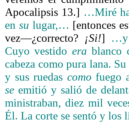
Apocalipsis 13.]
…
Miré h
en
su
lugar,
…
[entonces es
vez
—
¿
correcto?
¡
Si!
]
…
y
Cuyo vestido
era
blanco
cabeza como pura lana. Su
y sus ruedas
como
fuego 
se
emitió y salió de delan
ministraban, diez mil vece
Él. La corte se sentó y los 