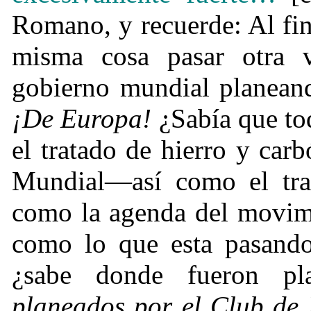
Romano, y recuerde: Al fin
misma cosa pasar otra 
gobierno mundial planean
¡
De Europa!
¿
Sab
í
a que t
el tratado de hierro y car
Mundial
—así como el tra
como la agenda del movimi
como lo que esta pasand
¿
sabe donde fueron pl
planeados por el Club de 