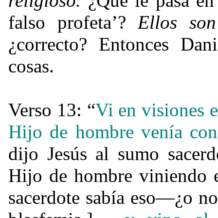
religioso.
¿
Que le pasa en
falso profeta
’
?
Ellos so
¿
correcto? Entonces Dani
cosas.
Verso 13:
“
Vi en visiones 
Hijo de hombre venía con 
dijo Jesús al sumo sacerd
Hijo de hombre viniendo e
sacerdote sabía eso
—
¿
o no