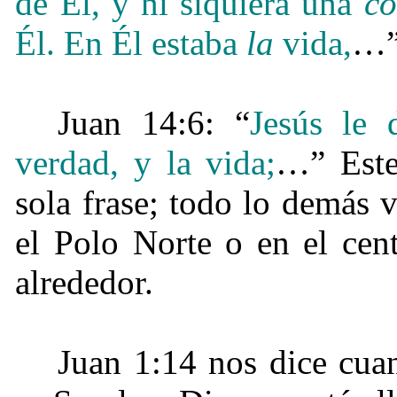
de Él, y ni siquiera una
co
Él. En Él estaba
la
vida,
…
Juan 14:6: “
Jesús le 
verdad, y la vida;
…”
Este
sola frase; todo lo demás 
el Polo Norte o en el cen
alrededor.
Juan 1:14 nos dice cua