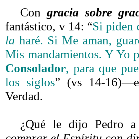
Con
gracia sobre gra
fantástico, v 14: “
Si piden 
la
haré.
Si Me aman, guar
Mis mandamientos.
Y Yo pe
Consolador
, para que pue
los siglos
” (vs 14-16)—es
Verdad.
¿Qué le dijo Pedro 
comprar el Espíritu con di