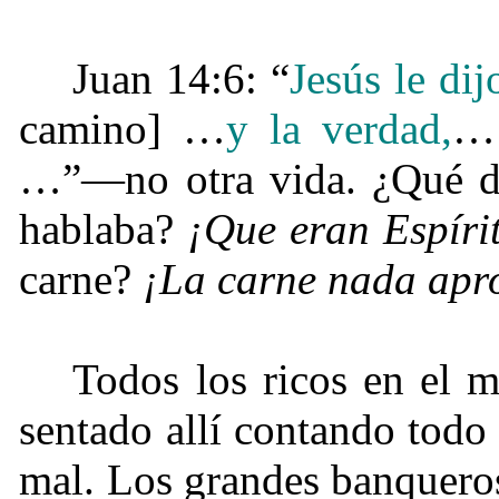
Juan 14:6: “
Jesús le di
camino] …
y la verdad,
… 
…”—no otra vida. ¿Qué dij
hablaba?
¡Que eran Espíri
carne?
¡La carne nada apr
Todos los ricos en el
sentado allí contando todo
mal. Los grandes banqueros,