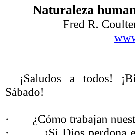
Naturaleza human
Fred R. Coult
www
¡Saludos a todos! ¡B
Sábado!
·
¿Cómo trabajan nuest
·
¿Si Dios perdona e