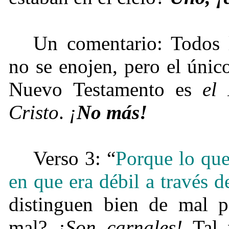
Un comentario: Todos 
no se enojen, pero el úni
Nuevo Testamento es
el
Cristo
.
¡
No más!
Verso 3: “
Porque lo qu
en que era débil a través d
distinguen bien de mal p
mal?
¡
Son carnales!
Tal 