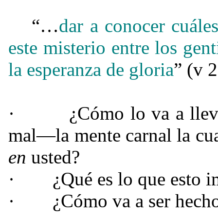
“…
dar a conocer cuále
este misterio entre los gent
la esperanza de gloria
” (v 2
·
¿Cómo lo va a lleva
mal—la mente carnal la cua
en
usted?
·
¿Qué es lo que esto i
·
¿Cómo va a ser hech