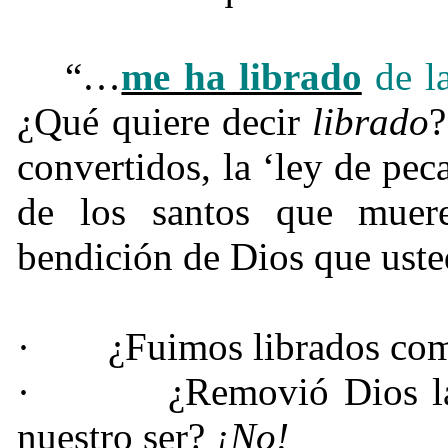
“…
me ha librado
de la
¿Qué quiere decir
librado
?
convertidos, la ‘ley de pe
de los santos que muer
bendición de Dios que uste
·
¿Fuimos librados com
·
¿Removió Dios la
nuestro ser?
¡
No!