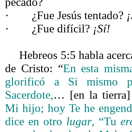
pecado?
·
¿Fue Jesús tentado?
¡
·
¿Fue difícil?
¡
Sí!
Hebreos 5:5 habla acerc
de Cristo: “
En esta misma
glorificó a Si mismo 
Sacerdote,
… [en la tierra
Mi hijo; hoy Te he engend
dice en otro
lugar
, “Tu
er