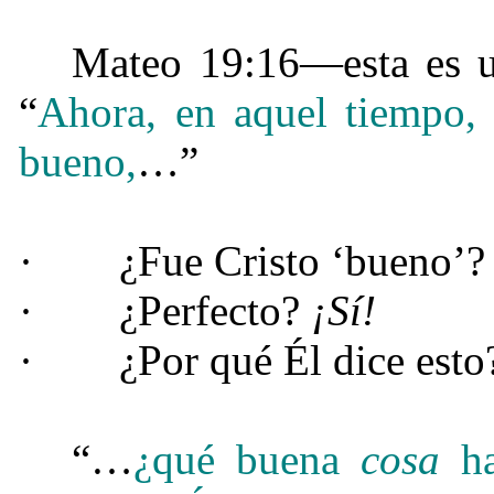
Mateo 19:
16—esta es u
“
Ahora, en aquel tiempo,
bueno,
…”
·
¿Fue Cristo ‘bueno’
·
¿Perfecto?
¡Sí!
·
¿Por qué Él dice esto
“…
¿qué buena
cosa
ha