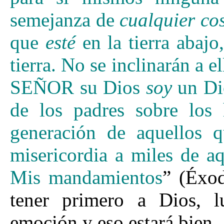
semejanza de
cualquier co
que
esté
en la tierra abaj
tierra.
No se inclinarán a el
SEÑOR su Dios
soy
un Dio
de los padres sobre los h
generación de aquellos 
misericordia a miles de 
Mis mandamientos
” (Éxo
tener primero a Dios, l
emoción y eso estará bien.