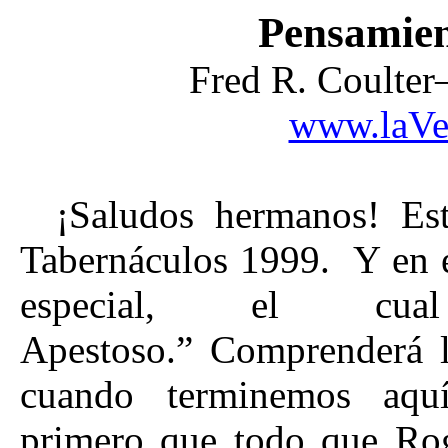
Pensamien
Fred R. Coulte
www.laVe
¡Saludos hermanos! Est
Tabernáculos 1999. Y en e
especial, el cual
Apestoso.” Comprenderá l
cuando terminemos aqu
primero que todo que Ro