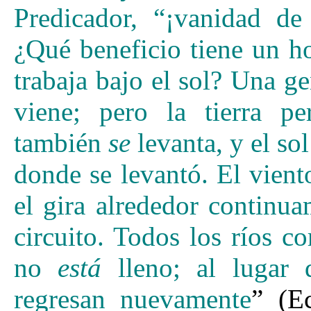
Predicador, “¡vanidad d
¿Qué beneficio tiene un h
trabaja bajo el sol?
Una gen
viene; pero la tierra p
también
se
levanta, y el so
donde se levantó.
El viento
el gira alrededor continua
circuito.
Todos los ríos co
no
está
lleno; al lugar d
regresan nuevamente
” (Ec