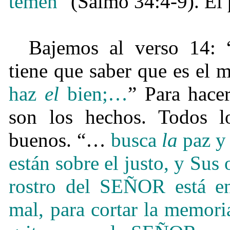
temen
" (Salmo 34:4-9). Él 
Bajemos al verso 14: 
tiene que saber que es el 
haz
el
bien;…
” Para hacer
son los hechos. Todos 
buenos. “…
busca
la
paz y
están sobre el justo, y Sus 
rostro del SEÑOR está en
mal, para cortar la memoria