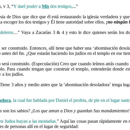
, v 3, “
Y daré
poder
a
Mis
dos testigos,
...”
a de Dios que dice que él está restaurando la iglesia verdadera y que é
 a escoger los dos testigos y Él tiene autoridad sobre ellos,
¡no ningún 
deleros
…” Vaya a Zacarías 3 & 4 y esto le dice quienes serán los do
er construido. Entonces, allí tiene que haber una ‘abominación desola
o antes del fin. ¿Que estarán haciendo los judíos en el templo en ese t
será construido. (Especulación) Creo que cuando leímos atrás cuando l
mplo. Para cuando tengan que construir el templo, entenderán donde e
 a los judíos.
 Tiene 3 años y medio antes que la ‘abominación desoladora’ tenga luga
adora
, la cual fue hablada por Daniel el profeta, de pie en el lugar sant
es son los sabios?
¡Los que aman a Dios y guardan Sus mandamientos!
en Judea huyan a las montañas.
” Aquí las cosas pasan rápidamente en 
 de personas allí en el lugar de seguridad: