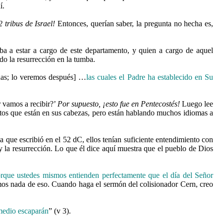
í.
 tribus de Israel!
Entonces, querían saber, la pregunta no hecha es,
ba a estar a cargo de este departamento, y quien a cargo de aquel
do la resurrección en la tumba.
das; lo veremos después] …
las cuales el Padre ha establecido en Su
r vamos a recibir?’
Por supuesto,
¡esto fue en Pentecostés!
Luego lee
os que están en sus cabezas, pero están hablando muchos idiomas a
a que escribió en el 52 dC, ellos tenían suficiente entendimiento con
y la resurrección. Lo que él dice aquí muestra que el pueblo de Dios
orque ustedes mismos entienden perfectamente que el día del Señor
mos nada de eso. Cuando haga el sermón del colisionador Cern, creo
 medio escaparán
” (v 3).