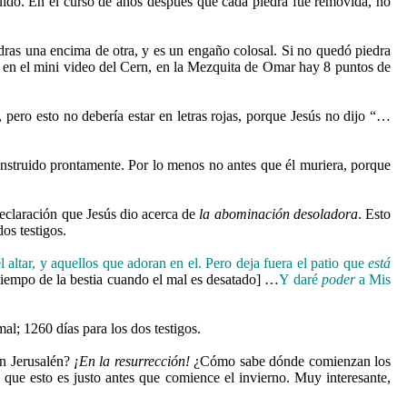
uido. En el curso de años después que cada piedra fue removida, no
dras una encima de otra, y es un engaño colosal. Si no quedó piedra
en el mini video del Cern, en la Mezquita de Omar hay 8 puntos de
, pero esto no debería estar en letras rojas, porque Jesús no dijo “…
construido prontamente. Por lo menos no antes que él muriera, porque
 declaración que Jesús dio acerca de
la abominación desoladora
. Esto
os testigos.
ltar, y aquellos que adoran en el. Pero deja fuera el patio que
está
tiempo de la bestia cuando el mal es desatado] …
Y daré
poder
a Mis
al; 1260 días para los dos testigos.
en Jerusalén?
¡En la resurrección!
¿Cómo sabe dónde comienzan los
 que esto es justo antes que comience el invierno. Muy interesante,