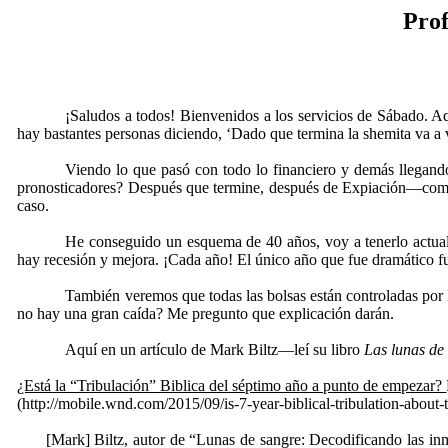
Prof
¡Saludos a todos! Bienvenidos a los servicios de Sábado. A
hay bastantes personas diciendo, ‘Dado que termina la shemita va 
Viendo lo que pasó con todo lo financiero y demás llegando
pronosticadores? Después que termine, después de Expiación—como
caso.
He conseguido un esquema de 40 años, voy a tenerlo actual
hay recesión y mejora. ¡Cada año! El único año que fue dramático f
También veremos que todas las bolsas están controladas por 
no hay una gran caída? Me pregunto que explicación darán.
Aquí en un artículo de Mark Biltz—leí su libro
Las lunas de
¿Está la “Tribulación” Biblica del séptimo año a punto de empezar?
(http://mobile.wnd.com/2015/09/is-7-year-biblical-tribulation-about-to
[Mark] Biltz, autor de “Lunas de sangre: Decodificando las inm