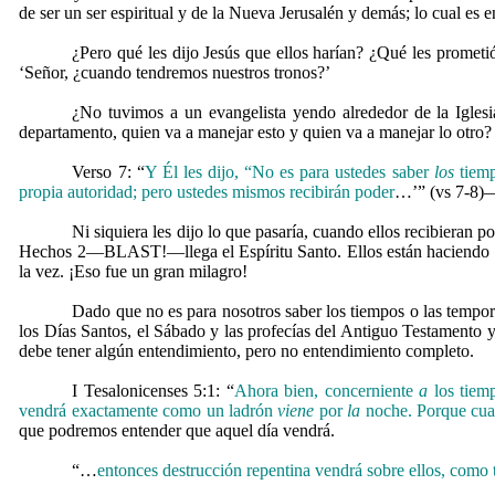
de ser un ser espiritual y de la Nueva Jerusalén y demás; lo cual es 
¿Pero qué les dijo Jesús que ellos harían? ¿Qué les promet
‘Señor, ¿cuando tendremos nuestros tronos?’
¿No tuvimos a un evangelista yendo alrededor de la Iglesi
departamento, quien va a manejar esto y quien va a manejar lo otro
Verso 7: “
Y Él les dijo, “No es para ustedes saber
los
tiem
propia autoridad;
pero ustedes mismos recibirán poder
…’” (vs 7-8)—
Ni siquiera les dijo lo que pasaría, cuando ellos recibieran
Hechos 2—BLAST!—llega el Espíritu Santo. Ellos están haciendo la
la vez. ¡Eso fue un gran milagro!
Dado que no es para nosotros saber los tiempos o las tempora
los Días Santos, el Sábado y las profecías del Antiguo Testamento y
debe tener algún entendimiento, pero no entendimiento completo.
I Tesalonicenses 5:1: “
Ahora bien, concerniente
a
los tiemp
vendrá exactamente como un ladrón
viene
por
la
noche.
Porque cua
que podremos entender que aquel día vendrá.
“…
entonces destrucción repentina vendrá sobre ellos, como 