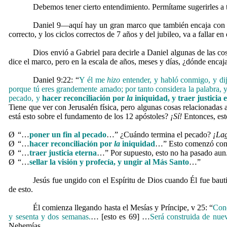
Debemos tener cierto entendimiento. Permítame sugerirles a t
Daniel 9—aquí hay un gran marco que también encaja con lo
correcto, y los ciclos correctos de 7 años y del jubileo, va a fallar e
Dios envió a Gabriel para decirle a Daniel algunas de las c
dice el marco, pero en la escala de años, meses y días, ¿dónde encaj
Daniel 9:22: “
Y él me
hizo
entender, y habló conmigo, y dij
porque tú eres grandemente amado; por tanto considera la palabra, y 
pecado, y
hacer reconciliación por
la
iniquidad, y traer justicia 
Tiene que ver con Jerusalén física, pero algunas cosas relacionadas
está esto sobre el fundamento de los 12 apóstoles?
¡Sí!
Entonces, est
Ø
“…
poner un fin al pecado
…” ¿Cuándo termina el pecado?
¡Lag
Ø
“…
hacer reconciliación por
la
iniquidad
…” Esto comenzó con el
Ø
“…
traer justicia eterna
…” Por supuesto, esto no ha pasado aun
Ø
“…
sellar la visión y profecía, y ungir al Más Santo
…”
Jesús fue ungido con el Espíritu de Dios cuando Él fue baut
de esto.
Él comienza llegando hasta el Mesías y Príncipe, v 25: “
Cono
y sesenta y dos semanas.
… [esto es 69] …
Será construida de nue
Nehemías.