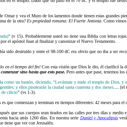
ntos en el templo. Dado que no pasó en el 70 dC y el templo fue destr
 de Omar y vea el Muro de los lamentos donde tienen estas grandes pie
ima de la otra?
Es propiedad romana: El Fuerte Antonia
. Como vimos 
enda)
” (v 15). Probablemente usted no tiene una Biblia con letras rojas
por el apóstol Juan al finalizar y canonizar el Nuevo Testamento.
abía sido destruido y entre el 98-100 dC era obvio que no iba a ser re
o en el tiempo del fin!
Con esta visión que Dios le dio, él clarificó la
 comenzar sino hasta que esto pase.
Pero antes que pase, tenemos los d
 como un bastón, diciendo, “Levántate y mide el templo de Dios, y el a
entiles; y ellos pisotearán la ciudad santa cuarenta y dos meses.
… [el 
 de cilicio
” (vs 1-3).
s es que comienzan y terminan en tiempos diferentes: 42 meses para el m
pués que sus cuerpos sean tirados en las calles por tres días y medio 
enta hacia atrás 1260 días. En nuestra serie
Daniel y Apocalipsis
verá
ue tiene que ver con Jerusalén.