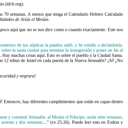
ías
(idcb.org).
e las 70 semanas. A menos que tenga el Calendario Hebreo Calculado
ñalados de Jesús el Mesías
.
un poco aquí que no se nos dice como o cuando exactamente. Este nos
mienzo de tus súplicas la palabra salió, y he venido a declarártela,
sobre tu santa ciudad para terminar la transgresión y poner un fin al
). Hay muchas cosas aquí. Esto es sobre el pueblo y la Ciudad Santa.
as 12 tribus de Israel en cada puerta de la Nueva Jerusalén?
¡Sí!
¿No
scuridad y negrura!
í!
Entonces, hay diferentes cumplimientos que están en capas dentro
rar y construir Jerusalén, al Mesías el Príncipe, serán siete semanas,
e sesenta y dos semanas
…” (vs 25-26). Puede leer esto en Esdras y