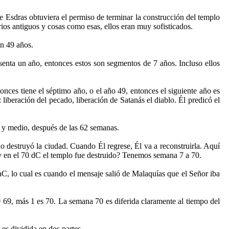
e Esdras obtuviera el permiso de terminar la construcción del templo
os antiguos y cosas como esas, ellos eran muy sofisticados.
n 49 años.
senta un año, entonces estos son segmentos de 7 años. Incluso ellos
nces tiene el séptimo año, o el año 49, entonces el siguiente año es
 liberación del pecado, liberación de Satanás el diablo. Él predicó el
s y medio, después de las 62 semanas.
 destruyó la ciudad. Cuando Él regrese, Él va a reconstruirla. Aquí
 y en el 70 dC el templo fue destruido? Tenemos semana 7 a 70.
aC, lo cual es cuando el mensaje salió de Malaquías que el Señor iba
69, más 1 es 70. La semana 70 es diferida claramente al tiempo del
es dividida en dos partes.