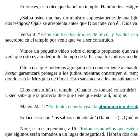
Entonces, esto dice que habrá un templo. Habrán dos testigos
¿Sabía usted que hay un ministro supuestamente de una Iglesi
dos testigos? Ojala se arrepienta antes que Dios trate con él. Dios va
Verso 4: “
Estos son los dos árboles de olivo, y
los
dos can
sacerdote en el templo por venir que va a ser construido.
Vimos un pequeño video sobre el templo propuesto que va a s
verá que esto es alrededor del tiempo de la Pascua, tres años y medi
Otra cosa que podemos agregar a esto concerniente a cuando 
bestia
garantizará proteger a los judíos mientras construyen el te
donde está la Mezquita de Omar. Esto satisfacerá a los musulmanes y
Ellos construirán el templo. ¿Cuanto les tomará construirlo?
Usted sabe que la profecía dice que tiene que estar allí, porque:
Mateo 24:15 “
Por tanto, cuando vean la
abominación desol
Enlace esto con ‘los sabios entenderán’ (Daniel 12). ¿Quién
Note, esto es repentino, v 16: “
Entonces aquellos que estén 
que algunos serán tomados a un lugar de seguridad. Habrán dos clases