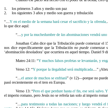
1.
los primeros 3 años y medio son paz
2.
los siguientes 3 años y medio son guerra y tribulación
“…
Y en el medio de la semana hará cesar el sacrificio y la ofrenda,
lo que dice aquí:
“…
y por la muchedumbre de
las
abominaciones vendrá uno q
Jonathan Cahn dice que la Tribulación puede comenzar el 15 
nos dice específicamente que la Tribulación
no puede
comenzar si
‘abominación desoladora’ que ocurriera en aquel tiempo. Daniel 9 
Mateo 24:11: “
Y muchos falsos profetas se levantarán, y en
Verso 12: “
Y porque la ilegalidad será multiplicada
…” ¡Abrum
“…
el amor de muchos se enfriará
” (v 12)—porque no puede c
pasó recientemente en el tren en Europa.
Verso 13: “
Pero el que perdure hasta
el
fin, ese será salvo. 
el imperio romano, pero Jesús no se refería tan solo al imperio roman
“…
para testimonio a todas las naciones; y luego vendrá el 