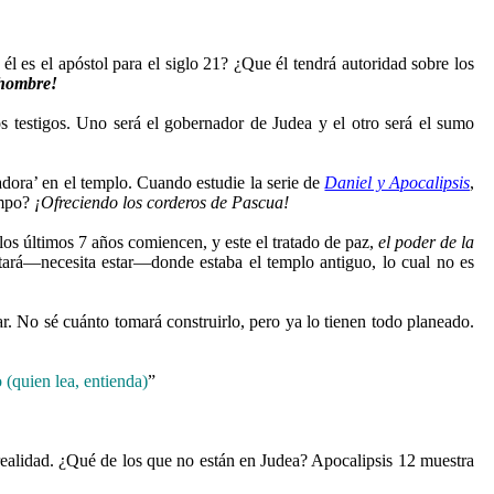
l es el apóstol para el siglo 21? ¿Que él tendrá autoridad sobre los
hombre!
s testigos. Uno será el gobernador de Judea y el otro será el sumo
dora’ en el templo. Cuando estudie la serie de
Daniel y Apocalipsis
,
iempo?
¡Ofreciendo los corderos de Pascua!
os últimos 7 años comiencen, y este el tratado de paz,
el poder de la
stará—necesita estar—donde estaba el templo antiguo, lo cual no es
r. No sé cuánto tomará construirlo, pero ya lo tienen todo planeado.
o (quien lea, entienda)
”
realidad. ¿Qué de los que no están en Judea? Apocalipsis 12 muestra