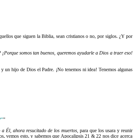
ellos que siguen la Biblia, sean cristianos o no, por siglos. ¿Y por
é?
¡Porque somos tan buenos, queremos ayudarle a Dios a traer eso!
al y un hijo de Dios el Padre. ¡No tenemos ni idea! Tenemos algunas
?”
”
 a Él, ahora resucitado de los muertos,
para que los usara y reunir
tros, vemos esto, y sabemos que Apocalipsis 21 & 22 nos dice acerca