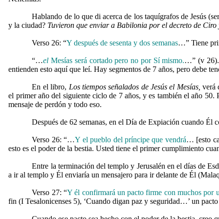
Hablando de lo que di acerca de los taquígrafos de Jesús (s
y la ciudad?
Tuvieron que enviar a Babilonia por el decreto de Ciro 
Verso 26: “
Y después de sesenta y dos semanas
…” Tiene pri
“…
el
Mesías será cortado pero no por Sí mismo.
…” (v 26).
entienden esto aquí que leí. Hay segmentos de 7 años, pero debe tene
En el libro,
Los tiempos señalados de Jesús el Mesías,
verá 
el primer año del siguiente ciclo de 7 años, y es también el año 50. 
mensaje de perdón y todo eso.
Después de 62 semanas, en el Día de Expiación cuando Él com
Verso 26: “…
Y el pueblo del príncipe que vendrá
… [esto c
esto es el poder de la bestia. Usted tiene el primer cumplimiento c
Entre la terminación del templo y Jerusalén en el días de E
a ir al templo y Él enviaría un mensajero para ir delante de Él (Mal
Verso 27: “
Y él confirmará un pacto firme con muchos por 
fin (I Tesalonicenses 5), ‘Cuando digan paz y seguridad…’ un pacto
Cuando ese pacto sea hecho con el poder de la bestia, creo q