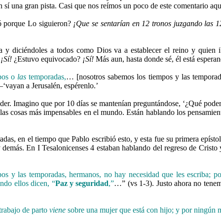
en sí una gran pista. Casi que nos reímos un poco de este comentario aqu
ió porque Lo siguieron?
¡Que se sentarían en 12 tronos juzgando las 12
a y diciéndoles a todos como Dios va a establecer el reino y quien i
?
¡Sí!
¿Estuvo equivocado?
¡Sí!
Más aun, hasta donde sé, él está esperan
pos o
las
temporadas,
… [nosotros sabemos los tiempos y las tempora
‘vayan a Jerusalén, espérenlo.’
 poder. Imagino que por 10 días se mantenían preguntándose, ‘¿Qué pode
s cosas más impensables en el mundo. Están hablando los pensamient
das, en el tiempo que Pablo escribió esto, y esta fue su primera epístol
 demás. En I Tesalonicenses 4 estaban hablando del regreso de Cristo 
os y las temporadas, hermanos, no hay necesidad que les escriba; p
ndo ellos dicen, “
Paz y seguridad
,”
…” (vs 1-3). Justo ahora no tene
trabajo de parto
viene
sobre una mujer que está con hijo; y por ningún