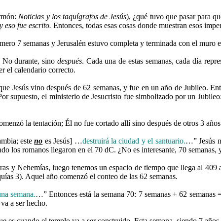
ermón:
Noticias y los taquígrafos de Jesús
), ¿qué tuvo que pasar para qu
y eso fue escrito.
Entonces, todas esas cosas donde muestran esos imperi
mero 7 semanas y Jerusalén estuvo completa y terminada con el muro e
 No durante, sino
después
. Cada una de estas semanas, cada día repre
r el calendario correcto.
que Jesús vino después de 62 semanas, y fue en un año de Jubileo. Ento
Por supuesto, el ministerio de Jesucristo fue simbolizado por un Jubileo:
enzó la tentación; Él no fue cortado allí sino después de otros 3 año
ambia; este
no
es Jesús] …
destruirá la ciudad y el santuario.
…” Jesús no
uando los romanos llegaron en el 70 dC. ¿No es interesante, 70 semanas,
sdras y Nehemías, luego tenemos un espacio de tiempo que llega al 409 
aquías 3). Aquel año comenzó el conteo de las 62 semanas.
una semana.
…” Entonces está la semana 70: 7 semanas + 62 semanas = 
 va a ser hecho.
ue es cuando el templo va a ser construido. Esta semana, siendo 7 años, 