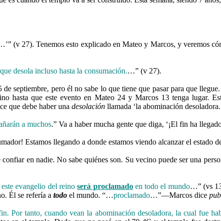
…’” (v 27). Tenemos esto explicado en Mateo y Marcos, y veremos cómo
ue desola incluso hasta la consumación.
…” (v 27).
de septiembre, pero él no sabe lo que tiene que pasar para que llegue.
no hasta que este evento en Mateo 24 y Marcos 13 tenga lugar. Est
dice que debe haber una
desolación
llamada ‘la abominación desoladora.
gañarán a muchos
.” Va a haber mucha gente que diga, ‘¡El fin ha llegado
ador! Estamos llegando a donde estamos viendo alcanzar el estado de
onfiar en nadie. No sabe quiénes son. Su vecino puede ser una person
Y este evangelio del reino
será proclamado
en todo el mundo
…” (vs 13
o. Él se refería a
todo
el mundo. “…
proclamado
…”—Marcos dice
pub
fin. Por tanto, cuando vean la abominación desoladora, la cual fue hab