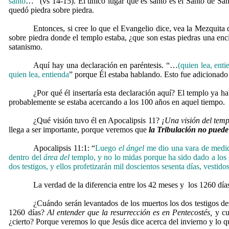
santo
…” (vs 14-15). El único lugar que es santo es el Santo de Sa
quedó piedra sobre piedra.
Entonces, si cree lo que el Evangelio dice, vea la Mezquita
sobre piedra donde el templo estaba, ¿que son estas piedras una enc
satanismo.
Aquí hay una declaración en paréntesis. “…
(quien lea, enti
quien lea, entienda
” porque Él estaba hablando. Esto fue adicionado 
¿Por qué él insertaría esta declaración aquí? El templo ya h
probablemente se estaba acercando a los 100 años en aquel tiempo.
¿Qué visión tuvo él en Apocalipsis 11?
¡Una visión del templ
llega a ser importante, porque veremos que
la Tribulación no puede
Apocalipsis 11:1: “
Luego
el
ángel
me dio una vara de medida
dentro del
área del
templo, y no lo midas porque ha sido dado a los g
dos testigos, y ellos profetizarán mil doscientos sesenta días, vestidos
La verdad de la diferencia entre los 42 meses y los 1260 día
¿Cuándo serán levantados de los muertos los dos testigos des
1260 días?
Al entender que la resurrección es en Pentecostés,
y cu
¿cierto? Porque veremos lo que Jesús dice acerca del invierno y lo q