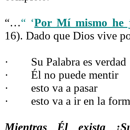
“…
“ ‘
Por Mí mismo he 
16). Dado que Dios vive po
·
Su Palabra es verdad
·
Él no puede mentir
·
esto va a pasar
·
esto va a ir en la fo
Mientras Él exista ¡S