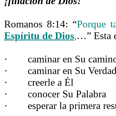
¡filiación de Dios!
Romanos 8:14: “
Porque 
Espíritu de Dios
,
…” Esta e
·
caminar en Su camin
·
caminar en Su Verda
·
creerle a Él
·
conocer Su Palabra
·
esperar la primera re