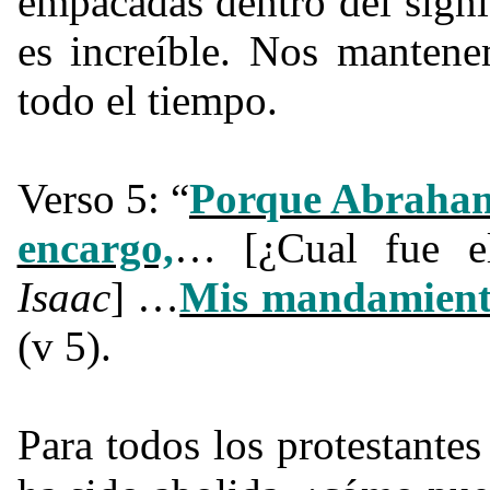
empacadas dentro del signi
es increíble. Nos manten
todo el tiempo.
Verso 5: “
Porque Abraham
encargo,
… [¿Cual fue 
Isaac
] …
Mis mandamiento
(v 5).
Para todos los protestantes