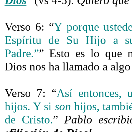
Dios
” (vs 4-5).
Quiero que 
Verso 6: “
Y porque ustede
Espíritu de Su Hijo a su
Padre.”
” Esto es lo que n
Dios nos ha llamado a algo
Verso 7: “
Así entonces, 
hijos. Y si
son
hijos, tamb
de Cristo.
”
Pablo escrib