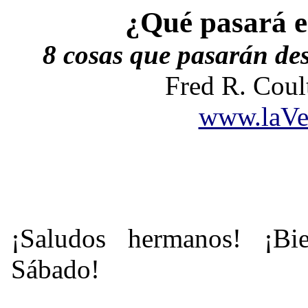
¿Qu
é
pasar
á
e
8 cosas que pasarán de
Fred R. Coul
www.laVe
¡Saludos hermanos! ¡Bi
Sábado!