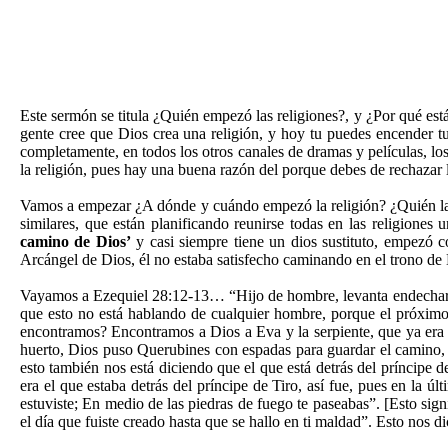
Este sermón se titula ¿Quién empezó las religiones?, y ¿Por qué e
gente cree que Dios crea una religión, y hoy tu puedes encender tu 
completamente, en todos los otros canales de dramas y películas, los
la religión, pues hay una buena razón del porque debes de rechazar 
Vamos a empezar ¿A dónde y cuándo empezó la religión? ¿Quién la
similares, que están planificando reunirse todas en las religione
camino de Dios’
y casi siempre tiene un dios sustituto, empezó co
Arcángel de Dios, él no estaba satisfecho caminando en el trono de 
Vayamos a Ezequiel 28:12-13… “Hijo de hombre, levanta endechar sob
que esto no está hablando de cualquier hombre, porque el próximo 
encontramos? Encontramos a Dios a Eva y la serpiente, que ya era 
huerto, Dios puso Querubines con espadas para guardar el camino, p
esto también nos está diciendo que el que está detrás del príncipe 
era el que estaba detrás del príncipe de Tiro, así fue, pues en la 
estuviste; En medio de las piedras de fuego te paseabas”. [Esto si
el día que fuiste creado hasta que se hallo en ti maldad”. Esto nos d