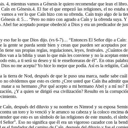
is. 4, mientras vamos a Génesis le quiero recomendar que lean el libro
ín en Génesis.4. El fue el que empezó las religiones, el no estaba s
 vamos a ver lo que Caín hizo con su ofrenda. Caín trajo algo de la tierr
o. Génesis 4: 5… “Pero no miro con agrado a Caín y la ofrenda suya. 
. Abel fue aceptado porque obedeció a Dios y era un predicador de jus
 eso fue lo que Dios dijo. (vs 6-7)… “Entonces El Señor dijo a Caín: 
que la gente se pueda sentir bien y crean que pueden ser aceptados po
ión tiene sus propias reglas, regulaciones, leyes, festivales. ¿Cuántos d
os van a la biblia y usan lo que más les conviene y no la aceptan ente
on todo esto, a ti será su deseo y tú te enseñorearas de él”. En otras pa
 Dios no me acepta? Yo hice lo mejor que podía. Así es la religión, Caín
a la tierra de Nod, después de que le puso una marca, nadie sabe cuá
ero no olvidemos que esto es cierto ¿Cree usted que Caín iba admitir que
n matar a su hermano ¿Por qué acepto a mi hermano Abel y a mí no? El
zación, ¿Y a quien se dirigió esa civilización? Resulto en la corrupció
ecimiento.
e Caín, después del diluvio y su nombre es Nimrod y su esposa Semir
ho contra un toro y lo venció y le arranco su cabeza y la coloco encim
ntender que esto es un símbolo de las religiones de este mundo, el sí
 Señor”. Eso no significa que él era un vigoroso cazador con la bendi
él es el fundador del camino de Caín, después del diluvio y fue el comie