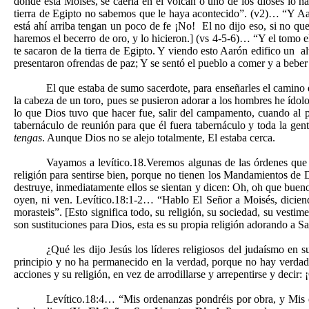
donde esta Moisés, se caería en el volcán o uno de los dioses lo 
tierra de Egipto no sabemos que le haya acontecido”. (v2)… “Y Aarón
está ahí arriba tengan un poco de fe ¡No! El no dijo eso, si no que
haremos el becerro de oro, y lo hicieron.] (vs 4-5-6)… “Y el tomo el
te sacaron de la tierra de Egipto. Y viendo esto Aarón edifico un a
presentaron ofrendas de paz; Y se sentó el pueblo a comer y a beber 
El que estaba de sumo sacerdote, para enseñarles el camino d
la cabeza de un toro, pues se pusieron adorar a los hombres he ídolo
lo que Dios tuvo que hacer fue, salir del campamento, cuando al p
tabernáculo de reunión para que él fuera tabernáculo y toda la gent
tengas
. Aunque Dios no se alejo totalmente, El estaba cerca.
Vayamos a levítico.18.Veremos algunas de las órdenes que D
religión para sentirse bien, porque no tienen los Mandamientos de Di
destruye, inmediatamente ellos se sientan y dicen: Oh, oh que bueno 
oyen, ni ven. Levítico.18:1-2… “Hablo El Señor a Moisés, diciend
morasteis”. [Esto significa todo, su religión, su sociedad, su vest
son sustituciones para Dios, esta es su propia religión adorando a Sa
¿Qué les dijo Jesús los líderes religiosos del judaísmo en 
principio y no ha permanecido en la verdad, porque no hay verdad 
acciones y su religión, en vez de arrodillarse y arrepentirse y decir:
Levítico.18:4… “Mis ordenanzas pondréis por obra, y Mis es