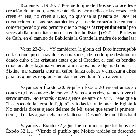
Romanos.1:19-20…“Porque lo que de Dios se conoce les es m
creación del mundo, siendo entendidas por medio de las cosas hecha
creen en ella, no creen a Dios, no guardan la palabra de Dios ¡N
envanecieron en sus razonamientos y su necio corazón fue entenebre
cometer pecado y eso permite que no tengas
‘arrepentimiento’
pero
veces al día, o meditas como hacen los budistas.] (v22)… “Profesan
de Caín, en el camino de Babilonia la Grande la madre de todas las r
Verso.23-24… “Y cambiaron la gloria del Dios incorruptible
en las concupiscencias de sus corazones, de modo que deshonraron
dando culto a las criaturas antes que al Creador, el cual es bendi
emocionado y lagrima vinieron a mis ojos, no le dije nada por la ra
Sixtina, me gustaría tener un cañón lanza cohetes y empezar a dispar
para las grandes religiones unidas que vendrán ¡Y va a venir!
Vayamos a Éxodo .20. Aquí en Éxodo 20 encontramos algo
conozca ¿Los conoce de corazón? Vamos a verlos, vamos a ver el 
servidumbre. No tendrás dioses ajenos delante de Mi”. Tiene que le
“Los saco de la tierra de Egipto”, y todas las religiones de Egipto
No tendrás dioses ajenos delante de Mí, tiene que tener la primera
tierra, ni en las aguas debajo de la tierra”. Después de que Dios ha
Vayamos a Éxodo 32 ¿Qué fue lo primero que los hijos de Is
Éxodo 32:1… “Viendo el pueblo que Moisés tardaba en descender d