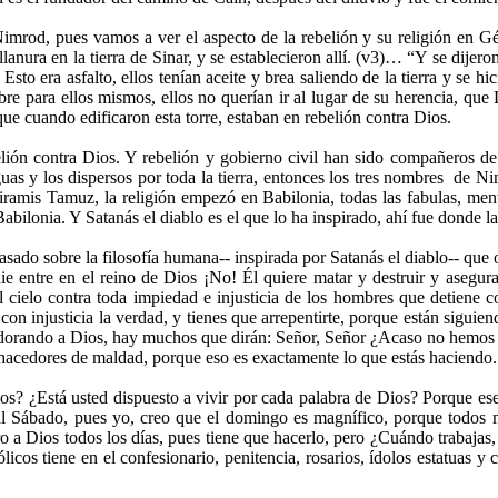
imrod, pues vamos a ver el aspecto de la rebelión y su religión en G
llanura en la tierra de Sinar, y se establecieron allí. (v3)… “Y se dije
. Esto era asfalto, ellos tenían aceite y brea saliendo de la tierra y se h
bre para ellos mismos, ellos no querían ir al lugar de su herencia, que 
e cuando edificaron esta torre, estaban en rebelión contra Dios.
lión contra Dios. Y rebelión y gobierno civil han sido compañeros de
uas y los dispersos por toda la tierra, entonces los tres nombres de
iramis Tamuz, la religión empezó en Babilonia, todas las fabulas, mentir
 Babilonia. Y Satanás el diablo es el que lo ha inspirado, ahí fue donde l
o sobre la filosofía humana-- inspirada por Satanás el diablo-- que od
e entre en el reino de Dios ¡No! Él quiere matar y destruir y asegura
ielo contra toda impiedad e injusticia de los hombres que detiene con 
on injusticia la verdad, y tienes que arrepentirte, porque están siguien
ás adorando a Dios, hay muchos que dirán: Señor, Señor ¿Acaso no hem
 hacedores de maldad, porque eso es exactamente lo que estás haciendo.
s? ¿Está usted dispuesto a vivir por cada palabra de Dios? Porque ese 
l Sábado, pues yo, creo que el domingo es magnífico, porque todos 
 a Dios todos los días, pues tiene que hacerlo, pero ¿Cuándo trabajas,
ólicos tiene en el confesionario, penitencia, rosarios, ídolos estatuas y 