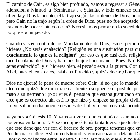
El camino de Caín, es algo bien profundo, vamos a regresar a Génes
adoración a Nimrod, a Semiramis y a Satanás, y todo empezó con Ca
ofrenda y Dios la acepto, él la trajo según las ordenes de Dios, pero
pero Caín no la trajo según la orden de Dios, pues no fue aceptad
tratando de hacer Caín con esto? Necesitamos pensar en lo sucedido
porque era un pecado.
Cuando vas en contra de los Mandamientos de Dios, eso es pecado y
hicieres ¿No serás enaltecido? [Religión es una sustitución para 
exactamente lo que es la religión’
, por eso es que casi cada relig
dice la palabra de Dios y haremos lo que Dios manda. Pues ¡No! Ell
serás enaltecido?, y si hicieres bien, el pecado esta a la puerta, C
Abel, pues él tenía celos, estaba enfurecido y quizás decía: ¿Por qué
Dios no ejecutó la pena de muerte sobre Caín, si no que lo mandó 
dicen que quizás fue un cruz en al frente, eso puede ser posible, p
mato a su hermano? ¡No! Pues él pensaba que estaba justificado e
cree que es correcto, ahí está lo que hizo y empezó su propia civili
Universal, inmediatamente después del Diluvio tenemos, esta acont
Vayamos a Génesis.10. Y vamos a ver el que continúo el camino d
poderoso en la tierra”. Y se dice que él tenía tanta fuerza que luc
que esto tiene que ver con el becerro de oro, porque tenemos que e
Por lo cual se dice: Así como Nimrod, vigoroso cazador delante Del
Dios’ o colocándose entre la gente y Dios, eso fue lo que él hizo y 