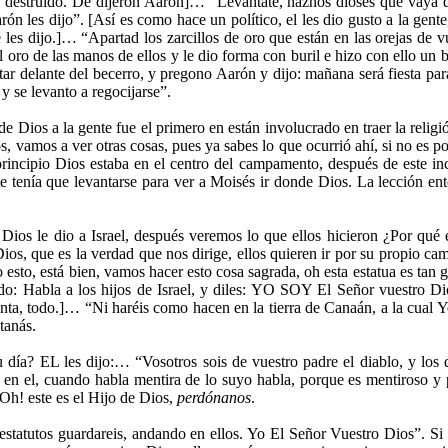
ha destruido. De dijeron Aarón]… “Levántate, haznos dioses que vaya d
 les dijo”. [Así es como hace un político, el les dio gusto a la gente
 les dijo.]… “Apartad los zarcillos de oro que están en las orejas de vu
 oro de las manos de ellos y le dio forma con buril e hizo con ello un b
ltar delante del becerro, y pregono Aarón y dijo: mañana será fiesta pa
y se levanto a regocijarse”.
e Dios a la gente fue el primero en están involucrado en traer la relig
s, vamos a ver otras cosas, pues ya sabes lo que ocurrió ahí, si no es p
rincipio Dios estaba en el centro del campamento, después de este in
e tenía que levantarse para ver a Moisés ir donde Dios. La lección ente
ios le dio a Israel, después veremos lo que ellos hicieron ¿Por qué e
os, que es la verdad que nos dirige, ellos quieren ir por su propio cam
esto, está bien, vamos hacer esto cosa sagrada, oh esta estatua es tan 
o: Habla a los hijos de Israel, y diles: YO SOY El Señor vuestro Di
imenta, todo.]… “Ni haréis como hacen en la tierra de Canaán, a la cual
tanás.
su día? EL les dijo:… “Vosotros sois de vuestro padre el diablo, y los
en el, cuando habla mentira de lo suyo habla, porque es mentiroso y 
 ¡Oh! este es el Hijo de Dios,
perdónanos
.
tatutos guardareis, andando en ellos. Yo El Señor Vuestro Dios”. Si q