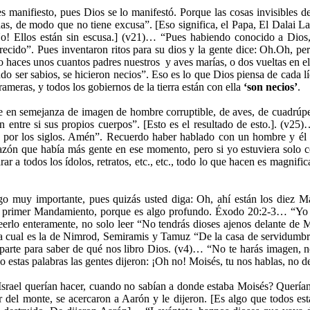
anifiesto, pues Dios se lo manifestó. Porque las cosas invisibles de 
s, de modo que no tiene excusa”. [Eso significa, el Papa, El Dalai La
o! Ellos están sin escusa.] (v21)… “Pues habiendo conocido a Dios, 
cido”. Pues inventaron ritos para su dios y la gente dice: Oh.Oh, per
 haces unos cuantos padres nuestros y aves marías, o dos vueltas en el
do ser sabios, se hicieron necios”. Eso es lo que Dios piensa de cada 
ameras, y todos los gobiernos de la tierra están con ella
‘son necios’
.
 en semejanza de imagen de hombre corruptible, de aves, de cuadrúpedo
 entre si sus propios cuerpos”. [Esto es el resultado de esto.]. (v2
to por los siglos. Amén”. Recuerdo haber hablado con un hombre y él m
zón que había más gente en ese momento, pero si yo estuviera solo con é
ar a todos los ídolos, retratos, etc., etc., todo lo que hacen es magnif
 muy importante, pues quizás usted diga: Oh, ahí están los diez 
primer Mandamiento, porque es algo profundo. Éxodo 20:2-3… “Yo soy
erlo enteramente, no solo leer “No tendrás dioses ajenos delante de M
 la cual es la de Nimrod, Semiramis y Tamuz “De la casa de servidumbre
 parte para saber de qué nos libro Dios. (v4)… “No te harás imagen, no
blo estas palabras las gentes dijeron: ¡Oh no! Moisés, tu nos hablas, no
rael querían hacer, cuando no sabían a donde estaba Moisés? Querían u
el monte, se acercaron a Aarón y le dijeron. [Es algo que todos est