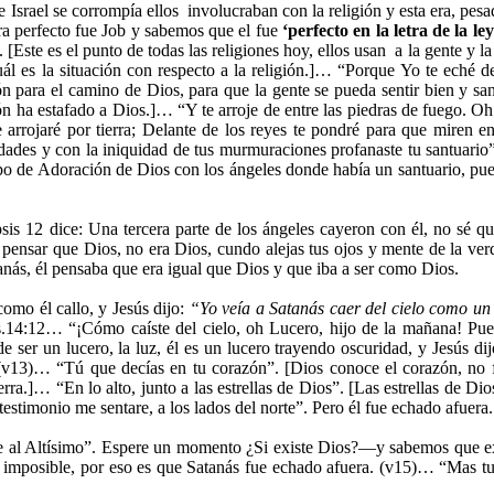
Israel se corrompía ellos involucraban con la religión y esta era, pes
era perfecto fue Job y sabemos que el fue
‘perfecto en la letra de la ley
. [Este es el punto de todas las religiones hoy, ellos usan a la gente y
ál es la situación con respecto a la religión.]… “Porque Yo te eché de
ón para el camino de Dios, para que la gente se pueda sentir bien y sa
ión ha estafado a Dios.]… “Y te arroje de entre las piedras de fuego. 
arrojaré por tierra; Delante de los reyes te pondré para que miren en 
ades y con la iniquidad de tus murmuraciones profanaste tu santuario
ipo de Adoración de Dios con los ángeles donde había un santuario, pu
is 12 dice: Una tercera parte de los ángeles cayeron con él, no sé que
s pensar que Dios, no era Dios, cundo alejas tus ojos y mente de la ver
tanás, él pensaba que era igual que Dios y que iba a ser como Dios.
omo él callo, y Jesús dijo:
“Yo veía a Satanás caer del cielo como un
as.14:12… “¡Cómo caíste del cielo, oh Lucero, hijo de la mañana! Pue
 ser un lucero, la luz, él es un lucero trayendo oscuridad, y Jesús dijo
(v13)… “Tú que decías en tu corazón”. [Dios conoce el corazón, no f
ra.]… “En lo alto, junto a las estrellas de Dios”. [Las estrellas de Dio
testimonio me sentare, a los lados del norte”. Pero él fue echado afuera.
te al Altísimo”. Espere un momento ¿Si existe Dios?—y sabemos que ex
 imposible, por eso es que Satanás fue echado afuera. (v15)… “Mas tu d