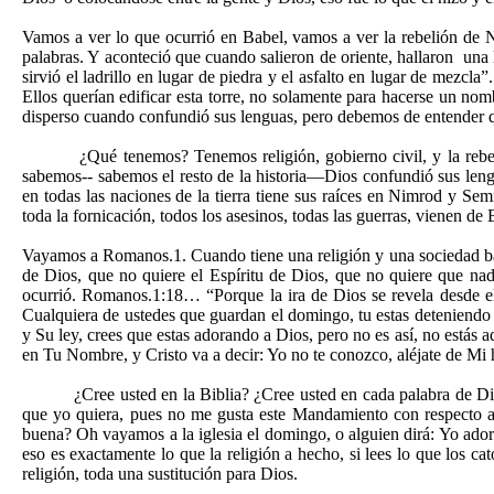
Vamos a ver lo que ocurrió en Babel, vamos a ver la rebelión de N
palabras. Y aconteció que cuando salieron de oriente, hallaron una 
sirvió el ladrillo en lugar de piedra y el asfalto en lugar de mezcla”
Ellos querían edificar esta torre, no solamente para hacerse un nom
disperso cuando confundió sus lenguas, pero debemos de entender qu
¿Qué tenemos? Tenemos religión, gobierno civil, y la rebe
sabemos-- sabemos el resto de la historia—Dios confundió sus leng
en todas las naciones de la tierra tiene sus raíces en Nimrod y Sem
toda la fornicación, todos los asesinos, todas las guerras, vienen de
Vayamos a Romanos.1. Cuando tiene una religión y una sociedad basad
de Dios, que no quiere el Espíritu de Dios, que no quiere que nadi
ocurrió. Romanos.1:18… “Porque la ira de Dios se revela desde el c
Cualquiera de ustedes que guardan el domingo, tu estas deteniendo c
y Su ley, crees que estas adorando a Dios, pero no es así, no est
en Tu Nombre, y Cristo va a decir: Yo no te conozco, aléjate de Mi
¿Cree usted en la Biblia? ¿Cree usted en cada palabra de Dio
que yo quiera, pues no me gusta este Mandamiento con respecto a
buena? Oh vayamos a la iglesia el domingo, o alguien dirá: Yo adoro
eso es exactamente lo que la religión a hecho, si lees lo que los cat
religión, toda una sustitución para Dios.