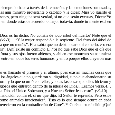
siempre lo hace a través de la emoción, y las emociones son usadas,
as aun ministro protestante o católico y le dices: Mira yo guardo el
azones, pero ninguna será verdad, si no que serán excusas, Dicen: Yo
er en donde estás de acuerdo, o mejor todavía, donde tu mente está en
 Dios os ha dicho: No comáis de todo árbol del huerto? Note que el
(v2-3)… “Y la mujer respondió a la serpiente. Del fruto del árbol de
ra que no muráis”. Ella sabía que no debía tocarlo ni comerlo, eso era
éis”. [Ahí existe un conflicto.]…“Si no que sabe Dios que el día que
 fruta y sus ojos fueron abiertos, y ahí en ese momento su naturaleza
’
entro en todos los seres humanos, y entro porque ellos creyeron mas
sto es llamado el primero y el ultimo, pues existen muchas cosas que
 los ángeles que no guardaron su dignidad, si no que abandonaron su
ra y lo que ocurrió con ellos, y todas las cosas que ellos hicieron y
giosos que entraron dentro de la iglesia de Dios.]. Leamos verso.4…
 a Dios el Único Soberano, y a Nuestro Señor Jesucristo”. (v9-10)…
aldición contra él, si no que dijo: El Señor te reprenda. Pero estos
omo animales irracionales”. [Esto es lo que siempre ocurre en cada
 perecieron en la contradicción de Coré”. Y Coré en su rebelión ¿Qué