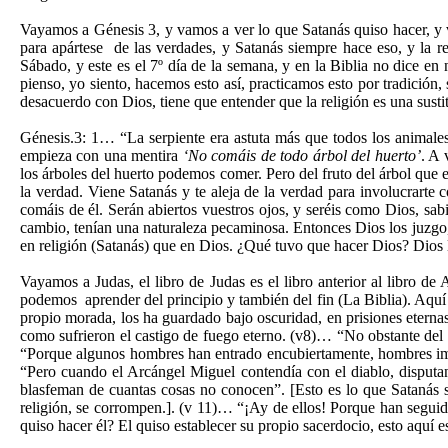
Vayamos a Génesis 3, y vamos a ver lo que Satanás quiso hacer, y 
para apártese de las verdades, y Satanás siempre hace eso, y la re
Sábado, y este es el 7º día de la semana, y en la Biblia no dice e
pienso, yo siento, hacemos esto así, practicamos esto por tradición
desacuerdo con Dios, tiene que entender que la religión es una susti
Génesis.3: 1… “La serpiente era astuta más que todos los animale
empieza con una mentira
‘No comáis de todo árbol del huerto’
. A 
los árboles del huerto podemos comer. Pero del fruto del árbol que e
la verdad. Viene Satanás y te aleja de la verdad para involucrarte 
comáis de él. Serán abiertos vuestros ojos, y seréis como Dios, sab
cambio, tenían una naturaleza pecaminosa. Entonces Dios los juzgo, 
en religión (Satanás) que en Dios. ¿Qué tuvo que hacer Dios? Dios 
Vayamos a Judas, el libro de Judas es el libro anterior al libro de
podemos aprender del principio y también del fin (La Biblia). Aquí
propio morada, los ha guardado bajo oscuridad, en prisiones eternas
como sufrieron el castigo de fuego eterno. (v8)… “No obstante del 
“Porque algunos hombres han entrado encubiertamente, hombres impí
“Pero cuando el Arcángel Miguel contendía con el diablo, disputand
blasfeman de cuantas cosas no conocen”. [Esto es lo que Satanás 
religión, se corrompen.]. (v 11)… “¡Ay de ellos! Porque han seguid
quiso hacer él? El quiso establecer su propio sacerdocio, esto aquí e