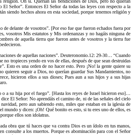
a religión. Oh sí. Querían las bendiciones de Dios, pero no quieran
o El Señor”. Entonces El Señor da todas las leyes con respecto a la
tán siendo hechos ahora en esta sociedad, porque tenemos religión y
o de delante de vosotros”. [Por eso fue que fueron echados fuera por
ues, vosotros Mis estatutos y Mis ordenanzas y no hagáis ninguna de
mbres de aquella tierra que fueron antes de vosotros y la tierra fue
obedecieron.
minaciones de aquellas naciones”. Deuteronomio.12: 29-30… “Cuando
que no tropieces yendo en vos de ellas, después de que sean destruidas
re”. Esto es una orden de no hacer esto. Pero ¡No! la gente quiere su
os no quieren seguir a Dios, no querían guardar Sus Mandamientos, no
e, hicieron ellos a sus dioses; Pues aun a sus hijos y a sus hijas
aro.
 a su hija por el fuego”. [Hasta los reyes de Israel hicieron eso]…
dice El Señor: No aprendáis el camino de, ni de las señales del cielo
navidad, pero aun sabiendo esto, miles que estaban en la iglesia de
el mundo y dicen: ¡Oh! Qué bonito es esto, si tu eres uno de ellos, es
porque ellos son idolatras.
cada obra que tú haces que va contra Dios es un ídolo en tus manos,
ien consulte a los muertos. Porque es abominación para con el Señor