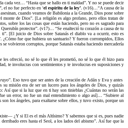
ada cada vez… “Hasta que se hallo en ti maldad”. Y no se puede decir
’
, el no fue perfecto en ‘
el espíritu de la ley’
. (v16)…“A causa de la
 la asesinan, cuando veamos de Babilonia a la Grande, Dios pone sobre
l monte de Dios”. [La religión es algo profano, pero ellos tratan de
ntos, sobre los las cosas que están haciendo, pero no es sagrado para
Oh Querubín protector”. (v17)… “Se enalteció tu corazón a causa de tu
ti”. [El juicio de Dios sobre Satanás el diablo va a ocurrir, esto es
”. ¿Cómo fue que hubiera un santuario? Y fueron corrompidos, Ellos
es se volvieron corruptos, porque Satanás estaba haciendo mercadería
 les ofreció, no sé lo que él les prometió, no sé lo que él hizo para
dad, te involucras con sentimientos y te involucras en suposiciones y
 rayo
”. Eso tuvo que ser antes de la creación de Adán y Eva y antes
s su misión era de ser un lucero para los ángeles de Dios, y quizás
: Así que si la luz que en ti hay son tinieblas ¿Cuántas no serán las
ue un error, no fue un mal entendimiento o algo así]… “Subiere al
s son los ángeles, para exaltarse sobre ellos, y tuvo existo, porque un
iste— ¿Y si El es el más Altísimo? Y sabemos que si es, pues nadie
erribado eres hasta el Seol, a los lados del abismo”. Así fue que la