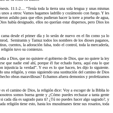
énesis. 11:1-2… “Tenía toda la tierra una sola lengua y unas mismas
ron unos a otros: Vamos hagamos ladrillo y cozámoslo con fuego. Y les
icieron asfalto para que ellos pudieran hacer la torre a prueba de agua,
Dios había designado, ellos no querían estar dispersos, pero Dios los
 cama desde el primer día y lo serán de nuevo en el fin como ya lo
 Nimrod, Semiramis y Tamuz todos los nombres de los dioses paganos,
as, cuentos, la adoración falsa, todo el control, toda la mercadería,
a religión tuvo su comienzo.
ia a Dios, que no quisiere el gobierno de Dios, que no quiere la ley
rse que nadie esté ahí, porque él fue echado fuera, aquí esta lo que
injusticia la verdad”. Y eso es lo que hacen, les dijo lo siguiente.
do una religión, y estas siguiendo una sustitución del camino de Dios
os hecho obras maravillosas? Echamos afuera demonios y profetizamos
es el camino de Dios, la religión dice: Voy a escoger de la Biblia lo
nosotros somos buena gente y ¿Cómo puedes rechazar a tanta gente
 si cada día es sagrado para ti? ¿Tú no puedes hacer algo sagrado?, y
cada religión tiene esto, hasta los musulmanes tiene sus rosarios, toda