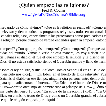
¿Quién empezó las religiones?
Fred R. Coulter
www.IglesiaDeDiosCristianaYBiblica.org
stá separado de cómo vivimos? ¿Qué es la religión en realidad? ¿Cómo
televisor y tienen todos los programas religiosos, todos en un canal, 
 canales religiosos, especialmente los protestantes como predicadores to
la religión, porque cuando de verdad entiendes quien la empezó, entonc
 empezó? ¿Con que propósito empezó? ¿Cómo empezó? ¿Por qué esta per
s unidas del mundo. Vamos a verlo de esta manera, les voy a decir que
n Satanás el diablo, él fue el que empezó la religión y la diseño en 
Dios, él no estaba satisfecho siendo el Querubín grande y lleno de herm
re el rey de Tiro, y dile: Así dice Dios el Señor: Tú eras el sello de
versículo nos dice]…. “En Edén, en el huerto de Dios estuviste” Pues
Satanás el diablo en ese tiempo, ninguna otra persona entro dentro d
ara que nadie entrara al huerto… “En Edén en el huerto de Dios estuvi
de Tiro—porque dice: hijo de hombre dice al príncipe de Tiro-- ¿Cómo s
última parte del verso 13 dice: “En el día de tu creación”. (v14)… “Tu Q
gnifica, en el mismo trono de Dios y como un Querubín grande, el cubrí
ice que le religión empezó por iniquidad.