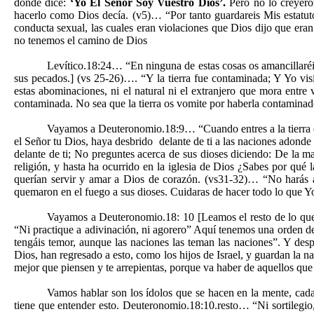
donde dice:
‘Yo El Señor Soy Vuestro Dios’.
Pero no lo creyero
hacerlo como Dios decía. (v5)… “Por tanto guardareis Mis estatuto
conducta sexual, las cuales eran violaciones que Dios dijo que er
no tenemos el camino de Dios
Levítico.18:24… “En ninguna de estas cosas os amancillaréis
sus pecados.] (vs 25-26)…. “Y la tierra fue contaminada; Y Yo vis
estas abominaciones, ni el natural ni el extranjero que mora entre
contaminada. No sea que la tierra os vomite por haberla contaminad
Vayamos a Deuteronomio.18:9… “Cuando entres a la tierra q
el Señor tu Dios, haya desbrido delante de ti a las naciones adonde 
delante de ti; No preguntes acerca de sus dioses diciendo: De la ma
religión, y hasta ha ocurrido en la iglesia de Dios ¿Sabes por qué 
querían servir y amar a Dios de corazón. (vs31-32)… “No harás a 
quemaron en el fuego a sus dioses. Cuidaras de hacer todo lo que Yo 
Vayamos a Deuteronomio.18: 10 [Leamos el resto de lo que D
“Ni practique a adivinación, ni agorero” Aquí tenemos una orden de 
tengáis temor, aunque las naciones las teman las naciones”. Y des
Dios, han regresado a esto, como los hijos de Israel, y guardan la n
mejor que piensen y te arrepientas, porque va haber de aquellos que n
Vamos hablar son los ídolos que se hacen en la mente, cada
tiene que entender esto. Deuteronomio.18:10.resto… “Ni sortilegio