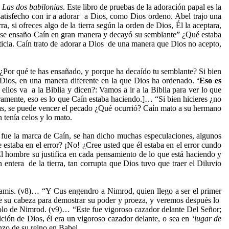
.
Las dos babilonias
. Este libro de pruebas de la adoración papal es la
atisfecho con ir a adorar a Dios, como Dios ordeno. Abel trajo una
a, si ofreces algo de la tierra según la orden de Dios, Él la aceptara,
Y se ensaño Caín en gran manera y decayó su semblante” ¿Qué estaba
ticia. Caín trato de adorar a Dios de una manera que Dios no acepto,
¿Por qué te has ensañado, y porque ha decaído tu semblante? Si bien
r Dios, en una manera diferente en la que Dios ha ordenado.
‘Eso es
e ellos va a la Biblia y dicen?: Vamos a ir a la Biblia para ver lo que
ramente, eso es lo que Caín estaba haciendo.]… “Si bien hicieres ¿no
labras, se puede vencer el pecado ¿Qué ocurrió? Caín mato a su hermano
 tenía celos y lo mato.
l fue la marca de Caín, se han dicho muchas especulaciones, algunos
 estaba en el error? ¡No! ¿Cree usted que él estaba en el error cundo
 hombre su justifica en cada pensamiento de lo que está haciendo y
n entera de la tierra, tan corrupta que Dios tuvo que traer el Diluvio
amis. (v8)… “Y Cus engendro a Nimrod, quien llego a ser el primer
a de su cabeza para demostrar su poder y proeza, y veremos después lo
mbolo de Nimrod. (v9)… “Este fue vigoroso cazador delante Del Señor;
ción de Dios, él era un vigoroso cazador delante, o sea en
‘lugar de
nzo de su reino en Babel.