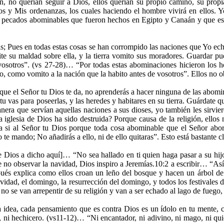
n, no querían seguir a Dios, ellos querían su propio camino, su propi
s y Mis ordenanzas, los cuales haciendo el hombre vivirá en ellos. Y
an pecados abominables que fueron hechos en Egipto y Canaán y que es
; Pues en todas estas cosas se han corrompido las naciones que Yo ech
ite su maldad sobre ella, y la tierra vomito sus moradores. Guardar p
 vosotros”. (vs 27-28)… “Por todas estas abominaciones hicieron los ho
o, como vomito a la nación que la habito antes de vosotros”. Ellos no 
ue el Señor tu Dios te da, no aprenderás a hacer ninguna de las abo
tu vas para poseerlas, y las heredes y habitares en su tierra. Guárdate 
nera que servían aquellas naciones a sus dioses, yo también les sirvie
la iglesia de Dios ha sido destruida? Porque causa de la religión, ell
si al Señor tu Dios porque toda cosa abominable que el Señor aborrec
te mando; No añadirás a ello, ni de ello quitaras”. Esto está bastante cl
ios a dicho aquí]… “No sea hallado en ti quien haga pasar a su hijo o
no observar la navidad, Dios inspiro a Jeremías.10:2 a escribir… “Así 
pués explica como ellos croan un leño del bosque y hacen un árbol de 
avidad, el domingo, la resurrección del domingo, y todos los festivales d
o se van arrepentir de su religión y van a ser echado al lago de fuego, 
 idea, cada pensamiento que es contra Dios es un ídolo en tu mente, 
, ni hechicero. (vs11-12)… “Ni encantador, ni adivino, ni mago, ni qu