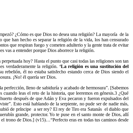
 empezó? ¿Cómo es que Dios no desea una religión? La mayoría de la
lo que han hecho es separar la religión de la vida, los han censurado
ntos que respiran fuego y cometen adulterio y la gente trata de evitar
es vas a entender porque Dios aborrece la religión.
petuada hoy? Hasta el punto que casi todas las religiones son tan
 es verdaderamente la religión.
‘La religión es una sustitución del
su rebelión, él no estaba satisfecho estando cerca de Dios siendo el
osura. ¡No! él quería ser Dios.
 la perfección, lleno de sabiduría y acabado de hermosura”. [Sabemos
 cuando leas el reto de la historia, que leeremos en génesis.3 ¿Qué
el huerto después de que Adán y Eva pecaron y fueron expulsados del
ste”. Esto está hablando de la serpiente, no pude ser de nadie más,
ubió de príncipe a ser rey? El rey de Tiro era Satanás el diablo que
uerubín grande, protector. Yo te puse en el santo monte de Dios, allí
a el trono de Dios.] (v15)…“Perfecto eras en todas tus caminos desde