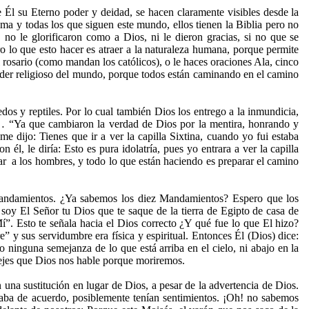
Él su Eterno poder y deidad, se hacen claramente visibles desde la
ma y todas los que siguen este mundo, ellos tienen la Biblia pero no
no le glorificaron como a Dios, ni le dieron gracias, si no que se
o lo que esto hacer es atraer a la naturaleza humana, porque permite
 rosario (como mandan los católicos), o le haces oraciones Ala, cinco
líder religioso del mundo, porque todos están caminando en el camino
s y reptiles. Por lo cual también Dios los entrego a la inmundicia,
5)… “Ya que cambiaron la verdad de Dios por la mentira, honrando y
e dijo: Tienes que ir a ver la capilla Sixtina, cuando yo fui estaba
l, le diría: Esto es pura idolatría, pues yo entrara a ver la capilla
icar a los hombres, y todo lo que están haciendo es preparar el camino
Mandamientos. ¿Ya sabemos los diez Mandamientos? Espero que los
 El Señor tu Dios que te saque de la tierra de Egipto de casa de
í”. Esto te señala hacia el Dios correcto ¿Y qué fue lo que El hizo?
” y sus servidumbre era física y espiritual. Entonces Él (Dios) dice:
 ninguna semejanza de lo que está arriba en el cielo, ni abajo en la
 dejes que Dios nos hable porque moriremos.
na sustitución en lugar de Dios, a pesar de la advertencia de Dios.
aba de acuerdo, posiblemente tenían sentimientos. ¡Oh! no sabemos