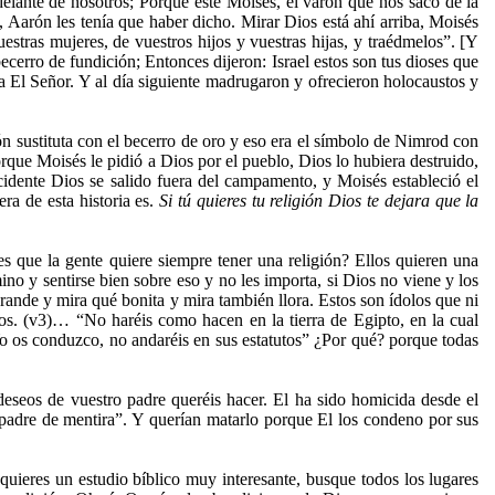
elante de nosotros; Porque este Moisés, el varón que nos saco de la
, Aarón les tenía que haber dicho. Mirar Dios está ahí arriba, Moisés
estras mujeres, de vuestros hijos y vuestras hijas, y traédmelos”. [Y
ecerro de fundición; Entonces dijeron: Israel estos son tus dioses que
ra El Señor. Y al día siguiente madrugaron y ofrecieron holocaustos y
ión sustituta con el becerro de oro y eso era el símbolo de Nimrod con
orque Moisés le pidió a Dios por el pueblo, Dios lo hubiera destruido,
cidente Dios se salido fuera del campamento, y Moisés estableció el
ra de esta historia es.
Si tú quieres tu religión Dios te dejara que la
s que la gente quiere siempre tener una religión? Ellos quieren una
ino y sentirse bien sobre eso y no les importa, si Dios no viene y los
grande y mira qué bonita y mira también llora. Estos son ídolos que ni
os. (v3)… “No haréis como hacen en la tierra de Egipto, en la cual
 Yo os conduzco, no andaréis en sus estatutos” ¿Por qué? porque todas
 deseos de vuestro padre queréis hacer. El ha sido homicida desde el
padre de mentira”. Y querían matarlo porque El los condeno por sus
uieres un estudio bíblico muy interesante, busque todos los lugares