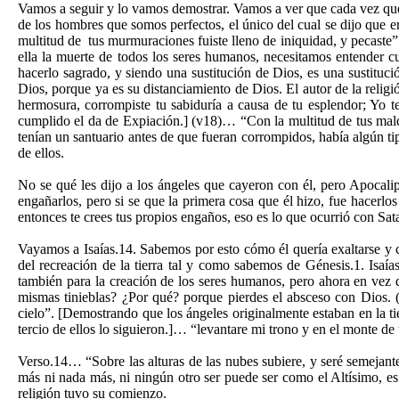
Vamos a seguir y lo vamos demostrar. Vamos a ver que cada vez que 
de los hombres que somos perfectos, el único del cual se dijo que 
multitud de tus murmuraciones fuiste lleno de iniquidad, y pecaste”
ella la muerte de todos los seres humanos, necesitamos entender cu
hacerlo sagrado, y siendo una sustitución de Dios, es una sustituci
Dios, porque ya es su distanciamiento de Dios. El autor de la relig
hermosura, corrompiste tu sabiduría a causa de tu esplendor; Yo te 
cumplido el da de Expiación.] (v18)… “Con la multitud de tus mald
tenían un santuario antes de que fueran corrompidos, había algún t
de ellos.
No se qué les dijo a los ángeles que cayeron con él, pero Apocalips
engañarlos, pero si se que la primera cosa que él hizo, fue hacerlo
entonces te crees tus propios engaños, eso es lo que ocurrió con Sa
Vayamos a Isaías.14. Sabemos por esto cómo él quería exaltarse y c
del recreación de la tierra tal y como sabemos de Génesis.1. Isaí
también para la creación de los seres humanos, pero ahora en vez de
mismas tinieblas? ¿Por qué? porque pierdes el absceso con Dios. 
cielo”. [Demostrando que los ángeles originalmente estaban en la tier
tercio de ellos lo siguieron.]… “levantare mi trono y en el monte de 
Verso.14… “Sobre las alturas de las nubes subiere, y seré semejan
más ni nada más, ni ningún otro ser puede ser como el Altísimo, es
religión tuvo su comienzo.