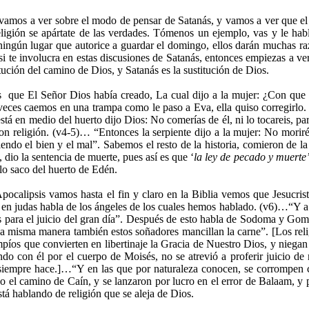
vamos a ver sobre el modo de pensar de Satanás, y vamos a ver que el 
ligión se apártate de las verdades. Tómenos un ejemplo, vas y le habl
n ningún lugar que autorice a guardar el domingo, ellos darán muchas r
, si te involucra en estas discusiones de Satanás, entonces empiezas a v
tución del camino de Dios, y Satanás es la sustitución de Dios.
s que El Señor Dios había creado, La cual dijo a la mujer: ¿Con que
veces caemos en una trampa como le paso a Eva, ella quiso corregirlo. 
stá en medio del huerto dijo Dios: No comerías de él, ni lo tocareis, pa
con religión. (v4-5)… “Entonces la serpiente dijo a la mujer: No morir
iendo el bien y el mal”. Sabemos el resto de la historia, comieron de la
dio la sentencia de muerte, pues así es que ‘
la ley
de pecado y muerte
lo saco del huerto de Edén.
 Apocalipsis vamos hasta el fin y claro en la Biblia vemos que Jesucri
 en judas habla de los ángeles de los cuales hemos hablado. (v6)…“Y a
 para el juicio del gran día”. Después de esto habla de Sodoma y Gomor
a misma manera también estos soñadores mancillan la carne”. [Los reli
os que convierten en libertinaje la Gracia de Nuestro Dios, y niegan
o con él por el cuerpo de Moisés, no se atrevió a proferir juicio de m
siempre hace.]…“Y en las que por naturaleza conocen, se corrompen c
o el camino de Caín, y se lanzaron por lucro en el error de Balaam, y
stá hablando de religión que se aleja de Dios.