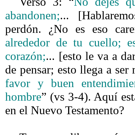
Verso 3: “
No dejes qu
abandonen;
... [Hablarem
perdón. ¿No es eso caren
alrededor de tu cuello; e
corazón;
... [esto le va a d
de pensar; esto llega a ser 
favor y buen entendimi
hombre
” (vs 3-4). Aquí es
en el Nuevo Testamento?