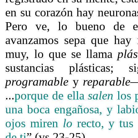
en su corazón hay neuronas
Pero ve, lo bueno de es
avanzamos sepa que hay m
muy, lo que se llama
plás
sustancias plásticas;
programable
y
reparable
—
...
porque de ella
salen
los 
una boca engañosa, y labio
ojos miren
lo
recto, y tu
de ti
” (vs 23-25).