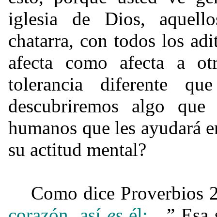
iglesia de Dios, aquel
chatarra, con todos los adi
afecta como afecta a otr
tolerancia diferente q
descubriremos algo que
humanos que les ayudará en
su actitud mental?
Como dice Proverbios 2
corazón, así
es
él;
…” Esa s