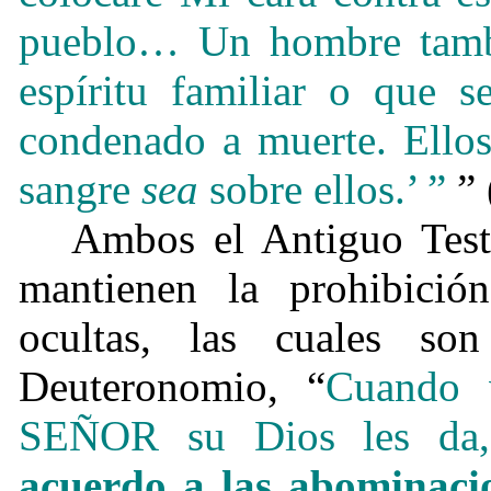
pueblo… Un hombre tam
espíritu familiar o que 
condenado a muerte. Ellos
sangre
sea
sobre ellos.’ ”
”
Ambos el Antiguo Tes
mantienen la prohibició
ocultas, las cuales s
Deuteronomio, “
Cuando v
SEÑOR su Dios les d
acuerdo a las abominacio