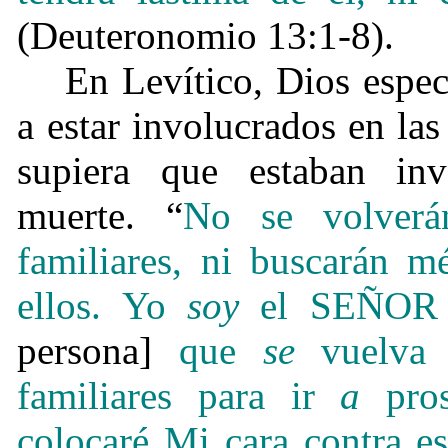
(Deuteronomio 13:1-8).
En Levítico, Dios espec
a estar involucrados en las
supiera que estaban in
muerte. “
No se volverá
familiares, ni buscarán m
ellos. Yo
soy
el SEÑOR 
persona]
que
se
vuelva
familiares para ir
a
prost
colocaré Mi cara contra es