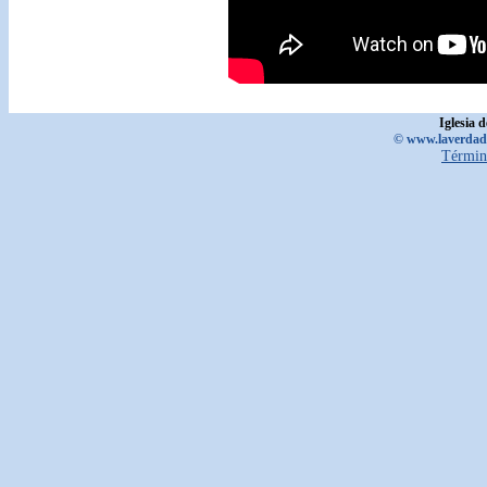
Iglesia 
© www.laverdadd
Términ