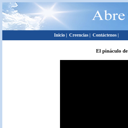
Inicio
|
Creencias
|
Contáctenos
|
El pináculo de