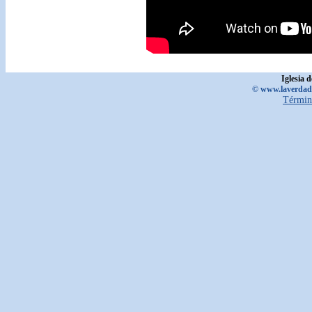
Iglesia 
© www.laverdadd
Términ