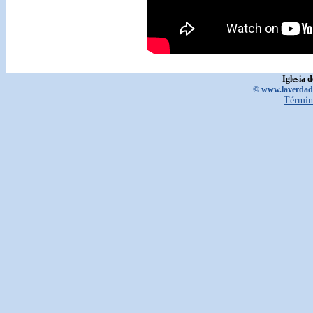
Iglesia 
© www.laverdadd
Términ