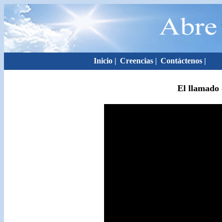
Inicio
|
Creencias
|
Contáctenos
|
El llamado 