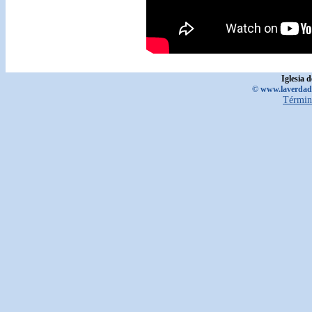
Iglesia 
© www.laverdadd
Términ