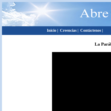
Inicio
|
Creencias
|
Contáctenos
|
La Pará