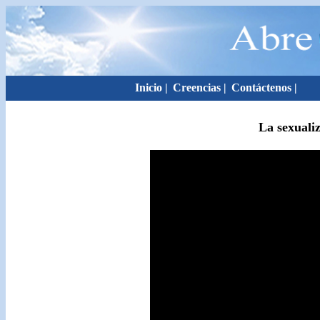
Inicio
|
Creencias
|
Contáctenos
|
La sexuali