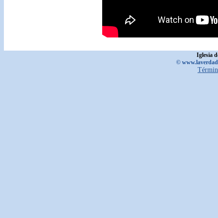
Iglesia 
© www.laverdadd
Términ