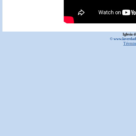
Iglesia 
© www.laverdadd
Términ