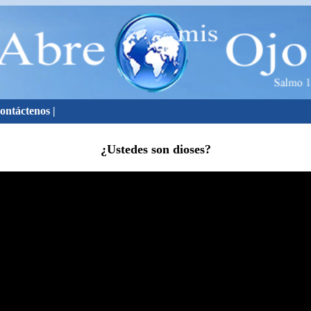
ontáctenos
|
¿Ustedes son dioses?