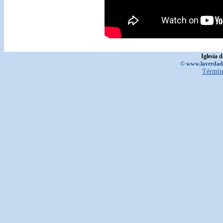
Iglesia 
© www.laverdadd
Términ