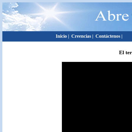
Inicio
|
Creencias
|
Contáctenos
|
El te