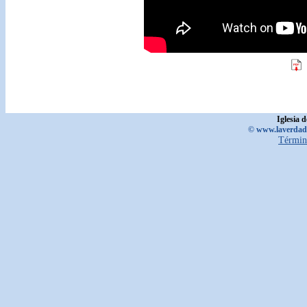
Iglesia 
© www.laverdadd
Términ