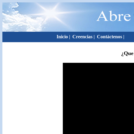
Inicio
|
Creencias
|
Contáctenos
|
¿Que 