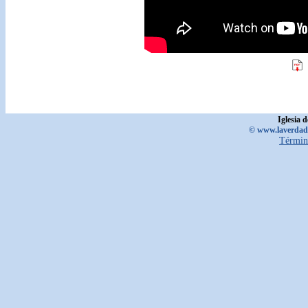
Iglesia 
© www.laverdadd
Términ