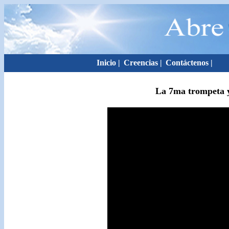
Inicio
|
Creencias
|
Contáctenos
|
La 7ma trompeta y 