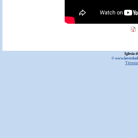
Iglesia 
© www.laverdadd
Términ