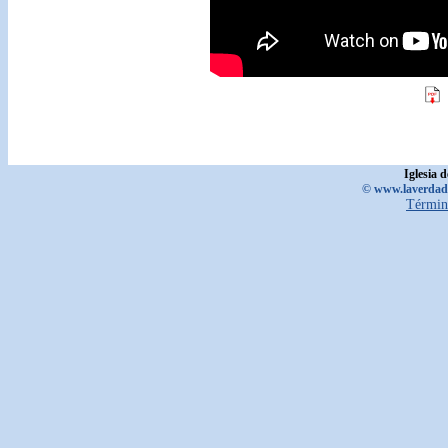
Iglesia 
© www.laverdadd
Términ