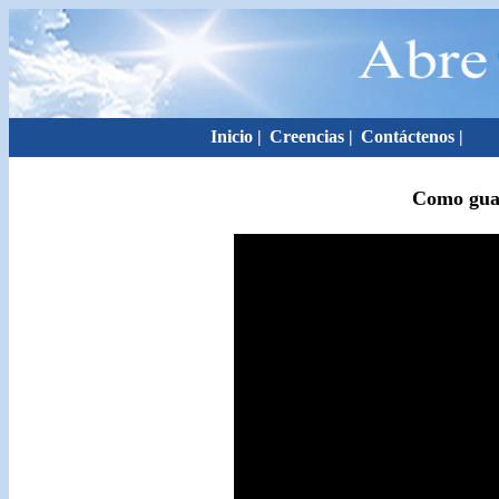
Inicio
|
Creencias
|
Contáctenos
|
Como guar