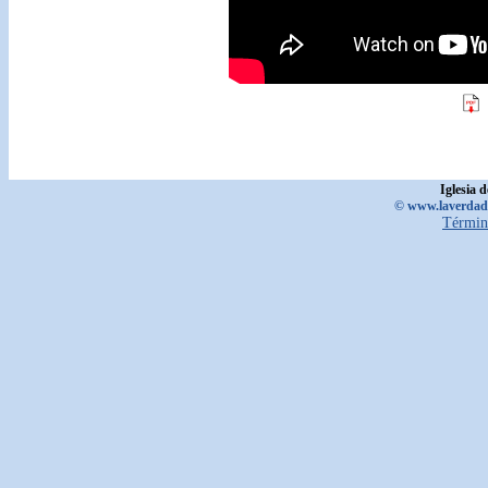
Iglesia 
© www.laverdadd
Términ