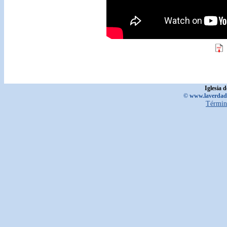
Iglesia 
© www.laverdadd
Términ