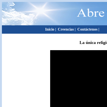
Inicio
|
Creencias
|
Contáctenos
|
La única relig