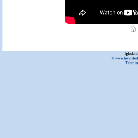
Iglesia 
© www.laverdadd
Términ