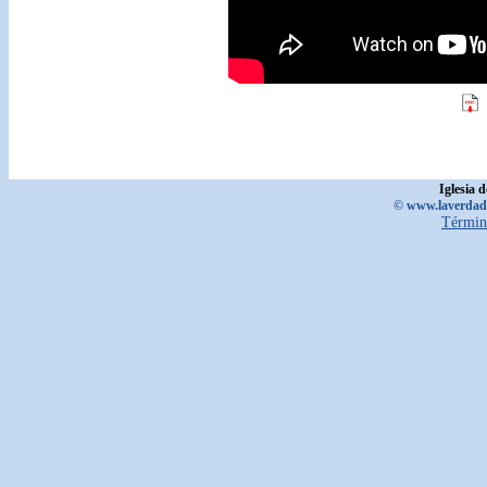
Iglesia 
© www.laverdadd
Términ