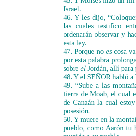
45. Y Moisés hizo un fin 
Israel.
46. Y les dijo, “Coloque
las cuales testifico en
ordenarán observar y ha
esta ley.
47. Porque no
es
cosa van
por esta palabra prolong
sobre
el
Jordán, allí para
48. Y el
SEÑOR
habló a 
49.
“Sube a las montañ
tierra de Moab, el cual e
de
Canaán la cual estoy
posesión.
50. Y muere en la
monta
pueblo, como Aarón tu