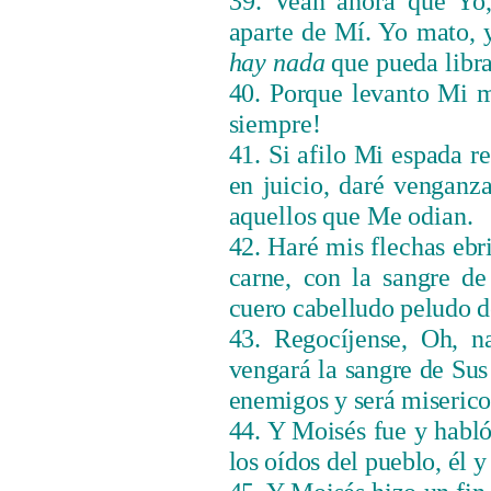
39. Vean ahora que Yo
aparte de Mí. Yo mato, 
hay nada
que pueda libr
40. Porque levanto Mi m
siempre!
41. Si afilo Mi espada r
en juicio, daré vengan
aquellos que Me odian.
42. Haré mis flechas ebr
carne, con la sangre de
cuero cabelludo peludo d
43. Regocíjense, Oh, n
vengará la sangre de Sus
enemigos y será misericor
44. Y Moisés fue y habló
los oídos del pueblo, él y