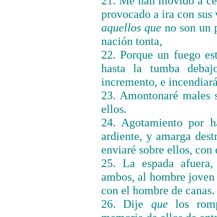
21. Me han movido a c
provocado a ira con sus 
aquellos que
no son un 
nación tonta,
22. Porque un fuego es
hasta la tumba debaj
incremento, e incendiar
23. Amontonaré males s
ellos.
24. Agotamiento por h
ardiente, y amarga dest
enviaré sobre ellos, con 
25. La espada afuera, 
ambos, al hombre joven
con el hombre de canas.
26. Dije
que
los romp