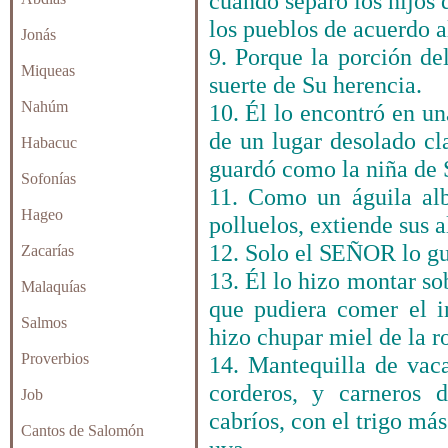
cuando separó los hijos 
los pueblos de acuerdo al
Jonás
9. Porque la porción 
Miqueas
suerte de Su herencia.
Nahúm
10. Él lo encontró en una
de un lugar desolado cla
Habacuc
guardó como la niña de 
Sofonías
11. Como un águila alb
Hageo
polluelos, extiende sus a
12. Solo el
SEÑOR
lo gu
Zacarías
13. Él lo hizo montar sob
Malaquías
que pudiera comer el 
Salmos
hizo chupar miel de la ro
Proverbios
14. Mantequilla de vaca
corderos, y carneros 
Job
cabríos, con el trigo más
Cantos de Salomón