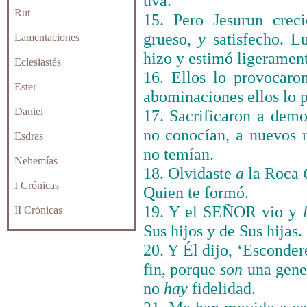
uva.
Rut
15. Pero Jesurun crec
grueso,
y
satisfecho. 
Lamentaciones
hizo y estimó ligeramen
Eclesiastés
16. Ellos lo provocar
Ester
abominaciones ellos lo p
Daniel
17. Sacrificaron a demo
no conocían, a nuevos r
Esdras
no temían.
Nehemías
18. Olvidaste
a
la Roca
I Crónicas
Quien te formó.
19. Y el SEÑOR vio y
II Crónicas
Sus hijos y de Sus hijas.
20. Y Él dijo, ‘Esconder
fin, porque
son
una gene
no
hay
fidelidad.