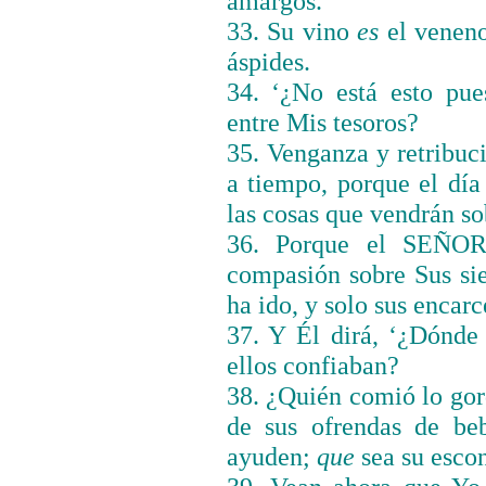
amargos.
33. Su vino
es
el veneno
áspides.
34. ‘¿No está esto pu
entre Mis tesoros?
35. Venganza y retribu
a tiempo, porque el dí
las cosas que vendrán sob
36. Porque el
SEÑO
compasión sobre Sus si
ha ido, y solo sus enca
37. Y Él dirá, ‘¿Dónd
ellos confiaban?
38. ¿Quién comió lo gor
de sus ofrendas de b
ayuden;
que
sea su escon