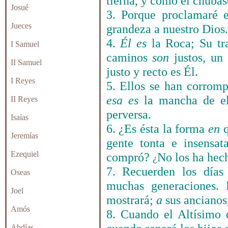
tierna, y como el chubas
Josué
3. Porque proclamaré
Jueces
grandeza a nuestro Dios.
4.
Él es
la Roca; Su t
I Samuel
caminos
son
justos, un
II Samuel
justo y recto es Él.
I Reyes
5. Ellos se han corrom
esa
es
la mancha de el
II Reyes
perversa.
Isaías
6. ¿Es ésta la forma
en
q
Jeremías
gente tonta e insensa
Ezequiel
compró?
No los ha hec
¿
7. Recuerden los días
Oseas
muchas generaciones.
Joel
mostrará;
a
sus ancianos,
Amós
8. Cuando el Altísimo d
Abdías