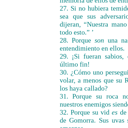
memoria de ellos de ent
27. Si no hubiera temi
sea que sus adversari
dijeran, “Nuestra man
todo esto.” ’
28. Porque
son
una na
entendimiento en ellos.
29. ¡Si fueran sabios, 
último fin!
30. ¿Cómo uno persegu
volar, a menos que su
los haya callado?
31. Porque su roca 
nuestros enemigos siend
32. Porque su vid
es
de
de Gomorra. Sus uvas 