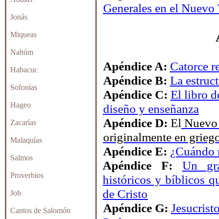
Generales en el Nuevo
Jonás
Miqueas
Nahúm
Apéndice A:
Catorce r
Habacuc
Apéndice B:
La estruc
Sofonías
Apéndice C:
El libro d
Hageo
diseño y enseñanza
Apéndice D:
El
Nuevo T
Zacarías
originalmente en grieg
Malaquías
Apéndice E:
¿Cuándo n
Salmos
Apéndice F:
Un grá
Proverbios
históricos y bíblicos
q
de Cristo
Job
Apéndice G:
Jesucrist
Cantos de Salomón