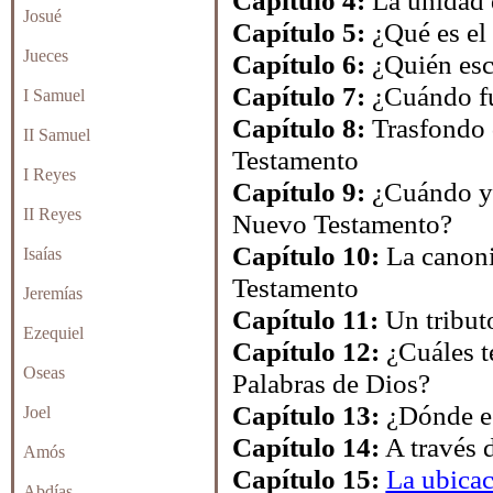
Capítulo 4:
La unidad d
Josué
Capítulo 5:
¿Qué es el
Jueces
Capítulo 6:
¿Quién esc
Capítulo 7:
¿Cuándo fu
I Samuel
Capítulo 8:
Trasfondo 
II Samuel
Testamento
I Reyes
Capítulo 9:
¿Cuándo y 
II Reyes
Nuevo Testamento
?
Capítulo 10:
La canoni
Isaías
Testamento
Jeremías
Capítulo 11:
Un tribut
Ezequiel
Capítulo 12:
¿Cuáles t
Oseas
Palabras de Dios
?
Capítulo 13:
¿Dónde es
Joel
Capítulo 14:
A través d
Amós
Capítulo 15:
La ubicac
Abdías