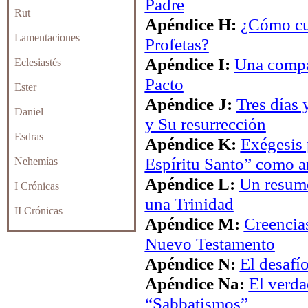
Padre
Rut
Apéndice H:
¿Cómo cum
Lamentaciones
Profetas?
Apéndice I:
Una compa
Eclesiastés
Pacto
Ester
Apéndice J:
Tres días 
Daniel
y Su resurrección
Esdras
Apéndice K:
Exégesis p
Espíritu Santo” como a
Nehemías
Apéndice L:
Un resume
I Crónicas
una Trinidad
II Crónicas
Apéndice M:
Creencias
Nuevo Testamento
Apéndice N:
El desafí
Apéndice Na:
El verda
“Sabbatismos”