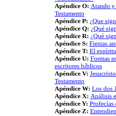
Apéndice O:
Atando y
Testamento
Apéndice P:
¿Que sign
Apéndice Q:
¿Qué sign
Apéndice R:
¿Qué sign
Apéndice S:
Fiestas an
Apéndice T:
El espírit
Apéndice U:
Formas en
escritores bíblicos
Apéndice V:
Jesucrist
Testamento
Apéndice W:
Los dos 
Apéndice X:
Análisis 
Apéndice Y:
Profecías 
Apéndice Z:
Entendiend