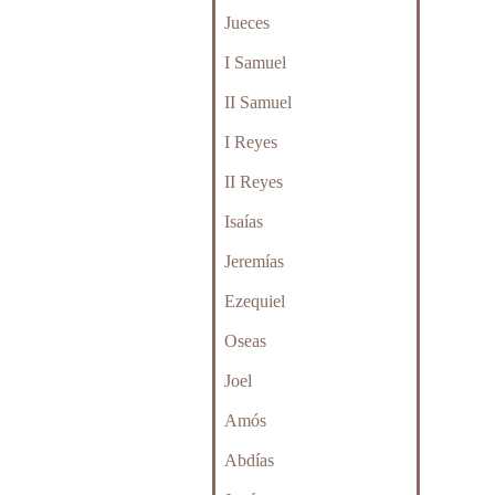
Jueces
I Samuel
II Samuel
I Reyes
II Reyes
Isaías
Jeremías
Ezequiel
Oseas
Joel
Amós
Abdías