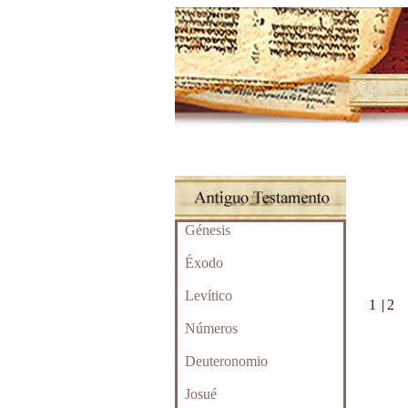
Génesis
Éxodo
Levítico
1
|
2
Números
Deuteronomio
Josué