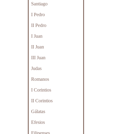
Santiago
I Pedro
II Pedro
I Juan
II Juan
III Juan
Judas
Romanos
I Corintios
II Corintios
Gálatas
Efesios
Filipenses