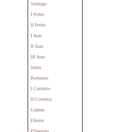
Santiago
I Pedro
II Pedro
I Juan
II Juan
III Juan
Judas
Romanos
I Corintios
II Corintios
Gálatas
Efesios
Filipenses