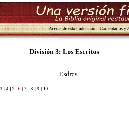
| Acerca de esta traducción |
Comentarios y A
División 3: Los Escritos
Esdras
 3
|
4
| 5
|
6
| 7
| 8
| 9
| 10