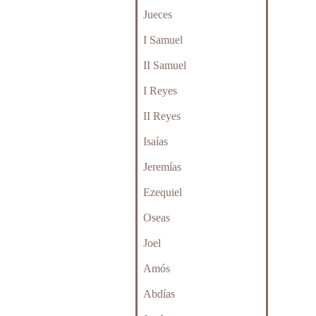
Jueces
I Samuel
II Samuel
I Reyes
II Reyes
Isaías
Jeremías
Ezequiel
Oseas
Joel
Amós
Abdías