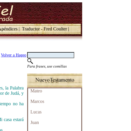
péndices |
Traductor - Fred Coulter |
Volver a Hageo
Para frases, use comillas
s, la Palabra
Mateo
or de Judá, y
Marcos
 tiempo no ha
Lucas
i casa estará
Juan
os.