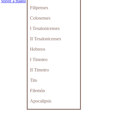
Volver a Hageo
Filipenses
Colosenses
I Tesalonicenses
II Tesalonicenses
Hebreos
I Timoteo
II Timoteo
Tito
Filemón
Apocalipsis