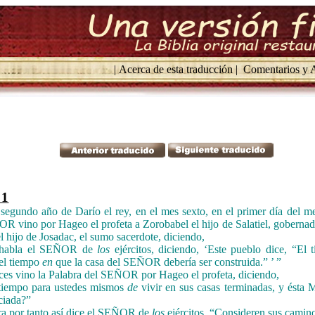
| Acerca de esta traducción |
Comentarios y A
 1
 segundo año de Darío el rey, en el mes sexto, en el primer día del me
R vino por Hageo el profeta a Zorobabel el hijo de Salatiel, gobernad
el hijo de Josadac, el sumo sacerdote, diciendo,
 habla el SEÑOR de
los
ejércitos, diciendo, ‘Este pueblo dice, “El
 el tiempo
en
que la casa del SEÑOR debería ser construida.” ’ ”
ces vino la Palabra del SEÑOR por Hageo el profeta, diciendo,
iempo para ustedes mismos
de
vivir en sus casas terminadas, y ésta M
ciada?”
ra por tanto así dice el SEÑOR de
los
ejércitos, “Consideren sus camin