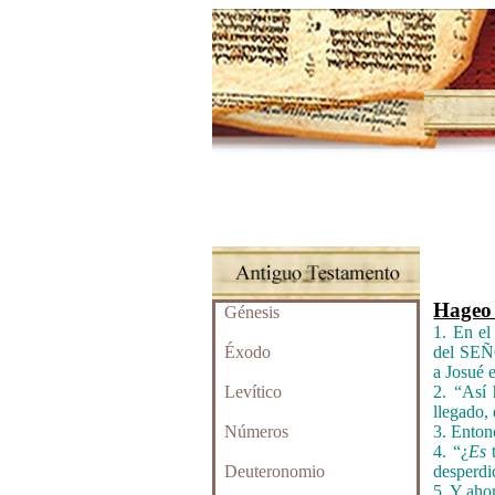
Hageo
Génesis
1. En el
Éxodo
del SEÑO
a Josué 
Levítico
2. “Así
llegado,
Números
3. Enton
4. “¿
Es
t
Deuteronomio
desperdi
5. Y aho