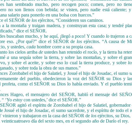
des han sembrado mucho, pero recogen poco; comen, pero no tienen
pero no son llenos con bebida;
se
visten, pero nadie está caliente; 
 gana salario para ponerlo en una bolsa con huecos.”
dice el SEÑOR de
los
ejércitos, “Consideren sus caminos.
 a la montaña y traigan madera, y construyan esta casa; y tendré plac
rificado,” dice el SEÑOR.
des buscaban mucho, y he aquí, ¡llegó a poco! Y cuando
lo
trajeron a c
obre eso. ¿Por qué?” dice el SEÑOR de
los
ejércitos. “A causa de Mi
cio, y ustedes,
cada
hombre corre a su propia casa.
anto los cielos arriba
de
ustedes han retenido el rocío, y la tierra ha rete
lamé
a
una sequía sobre la tierra, y sobre las montañas, y sobre el gran
vo, y sobre el aceite, y sobre eso lo cual la tierra produce, y sobre
lo
anado, y sobre toda la obra de sus manos.”
nces Zorobabel el hijo de Salatiel, y Josué el hijo de Josadac, el sumo 
 remanente del pueblo, obedecieron la voz del SEÑOR su Dios y las
 profeta, como el SEÑOR su Dios lo había enviado. Y el pueblo temi
.
onces Hageo, el mensajero del SEÑOR, habló el mensaje del SEÑO
, “ ‘Yo
estoy
con ustedes,’ dice el SEÑOR.”
 SEÑOR agitó el espíritu de Zorobabel el hijo de Salatiel, gobernador 
de Josué el hijo de Josadac, el sumo sacerdote, y el espíritu de todo el
Y vinieron y trabajaron en la casa del SEÑOR de
los
ejércitos, su Dios,
l veinticuatroavo día del sexto mes, en el segundo año de Darío el rey.