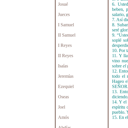
Josué
6. Uste
beben, 
Jueces
salario,
7. Así 
I Samuel
8. Suban
seré glo
II Samuel
9. “Uste
soplé s
I Reyes
desperdi
10. Por t
II Reyes
11. Y l
vino nue
Isaías
sobre
el
g
12. Ento
Jeremías
todo el
Hageo el
Ezequiel
SEÑOR
13. Ent
Oseas
diciendo
14. Y el
Joel
espíritu 
pueblo. 
Amós
15. En e
Abdías