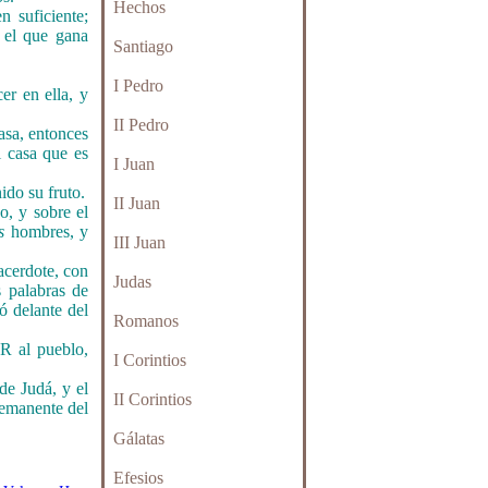
Hechos
 suficiente;
y el que gana
Santiago
I Pedro
er en ella, y
II Pedro
asa, entonces
 casa que es
I Juan
nido su fruto.
II Juan
o, y sobre el
s
hombres, y
III Juan
sacerdote, con
Judas
 palabras de
ó delante del
Romanos
R al pueblo,
I Corintios
de Judá, y el
II Corintios
 remanente del
Gálatas
Efesios