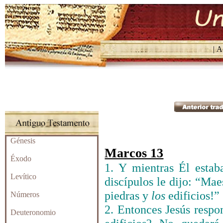
| Ac
Génesis
Marcos 13
Éxodo
1. Y mientras Él estab
Levítico
discípulos le dijo: “Ma
piedras y
los
edificios!”
Números
2. Entonces Jesús respo
Deuteronomio