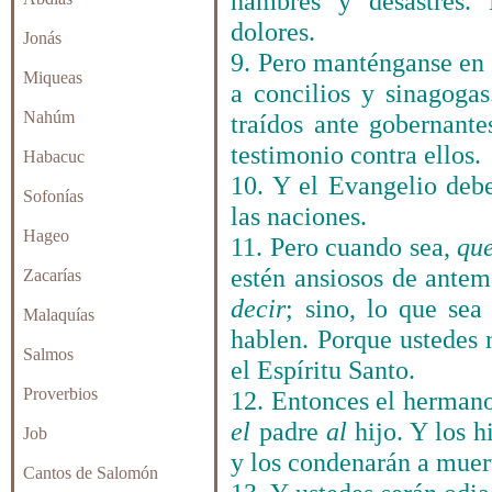
hambres y desastres.
dolores.
Jonás
9. Pero manténganse en 
Miqueas
a concilios y sinagogas
Nahúm
traídos ante gobernant
testimonio contra ellos.
Habacuc
10. Y el Evangelio debe
Sofonías
las naciones.
Hageo
11. Pero cuando sea,
qu
estén ansiosos de ante
Zacarías
decir
; sino, lo que sea
Malaquías
hablen. Porque ustedes 
Salmos
el Espíritu Santo.
Proverbios
12. Entonces el hermano
el
padre
al
hijo. Y los h
Job
y los condenarán a muer
Cantos de Salomón