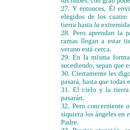
las
nubes, con gran poder
27. Y entonces, Él envi
elegidos de los cuatro
tierra hasta
la
extremidad
28. Pero aprendan la p
ramas llegan a estar t
verano está cerca.
29. En la misma forma
sucediendo, sepan que e
30. Ciertamente les dig
pasará, hasta
que
todas e
31. El cielo y la tierr
pasarán.
32. Pero concerniente
a
siquiera los ángeles en
e
Padre.