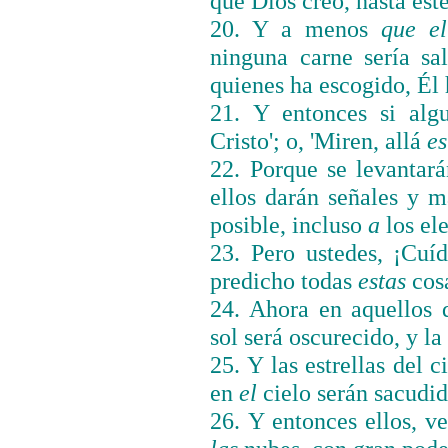
que Dios creó, hasta est
20. Y a menos
que
el
ninguna carne sería sa
quienes ha escogido, Él 
21. Y entonces si alg
Cristo'; o, 'Miren, allá
es
22. Porque se levantarán
ellos darán señales y m
posible, incluso
a
los el
23. Pero ustedes, ¡Cu
predicho todas
estas
cos
24. Ahora en aquellos d
sol será oscurecido, y la
25. Y las estrellas del 
en
el
cielo serán sacudid
26. Y entonces ellos, v