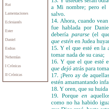
13. Y ustedes serán odi
Rut
a Mi nombre; pero el q
salvo.
Lamentaciones
14. Ahora, cuando vean 
Eclesiastés
fue hablada por Danie
Ester
debería
pararse
(el que
Daniel
que estén
en Judea huyan
15. Y el que esté en la 
Esdras
tomar nada de su casa;
Nehemías
16. Y que el que esté e
I Crónicas
que
dejó
atrás para toma
17. ¡Pero ay de aquella
II Crónicas
estén amamantando infan
18. Y oren, que su huida
19. Porque
en
aquello
como no ha habido igu