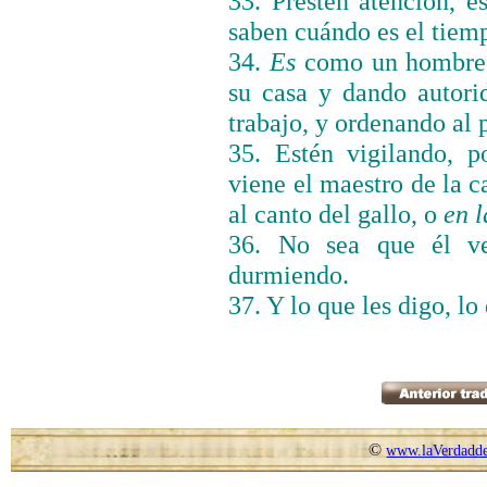
33. Presten atención, e
saben cuándo es el tiem
34.
Es
como un hombre v
su casa y dando autori
trabajo, y ordenando al p
35. Estén vigilando, 
viene el maestro de la c
al canto del gallo, o
en l
36. No sea que él ve
durmiendo.
37. Y lo que les digo, lo
©
www.laVerdadde