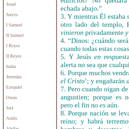
edificios? No quedará
Josué
echada abajo.”
Jueces
3. Y mientras Él estaba
otro lado del templo,
I Samuel
vinieron
privadamente
II Samuel
4. “Dinos: ¿cuándo será
I Reyes
cuando todas estas cosas
5. Y Jesús
en
respuest
II Reyes
alerta no sea que cualqu
Isaías
6. Porque muchos vendr
Jeremías
el
Cristo
’; y engañarán
Ezequiel
7. Pero cuando oigan de
angustien; porque es 
Oseas
pero el fin no
es
aún.
Joel
8. Porque nación se lev
Amós
reino; y habrá terremo
Abdías