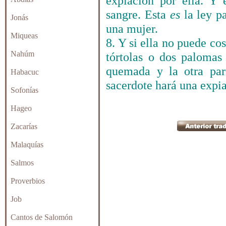
expiación por ella. Y 
sangre. Esta
es
la ley p
Jonás
una mujer.
Miqueas
8. Y si ella no puede co
Nahúm
tórtolas o dos palomas
quemada y la otra par
Habacuc
sacerdote hará una expiac
Sofonías
Hageo
Zacarías
Malaquías
Salmos
Proverbios
Job
Cantos de Salomón