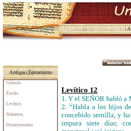
| Ac
Génesis
Levítico 12
Éxodo
1. Y el SEÑOR habló a M
Levítico
2. “Habla a los hijos de
concebido semilla, y ha
Números
impura siete días; c
Deuteronomio