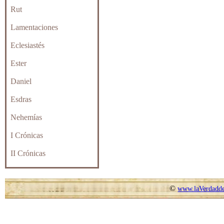
Rut
Lamentaciones
Eclesiastés
Ester
Daniel
Esdras
Nehemías
I Crónicas
II Crónicas
©
www.laVerdadde