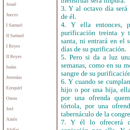
menstrual será impura.
Josué
3. Y al octavo día será
Jueces
de él.
4. Y ella entonces, 
I Samuel
purificación treinta y
II Samuel
santa, ni entrará en el 
I Reyes
días de su purificación.
5. Pero si da a luz un
II Reyes
semanas, como en su men
Isaías
sangre de su purificación
Jeremías
6. Y cuando se cumplan 
Ezequiel
hijo o por una hija, ell
por una ofrenda que
Oseas
tórtola, por una ofren
Joel
tabernáculo de la congre
Amós
7. Y él lo ofrecerá
Abdías